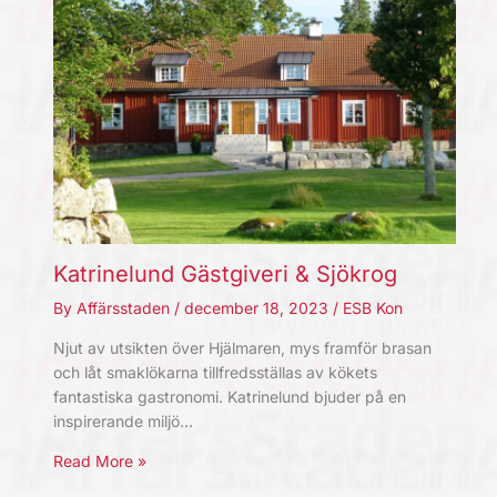
Katrinelund Gästgiveri & Sjökrog
By
Affärsstaden
/
december 18, 2023
/
ESB Kon
Njut av utsikten över Hjälmaren, mys framför brasan
och låt smaklökarna tillfredsställas av kökets
fantastiska gastronomi. Katrinelund bjuder på en
inspirerande miljö…
Read More »