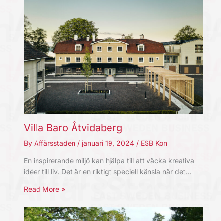
Villa Baro Åtvidaberg
By
Affärsstaden
/
januari 19, 2024
/
ESB Kon
En inspirerande miljö kan hjälpa till att väcka kreativa
idéer till liv. Det är en riktigt speciell känsla när det…
Read More »