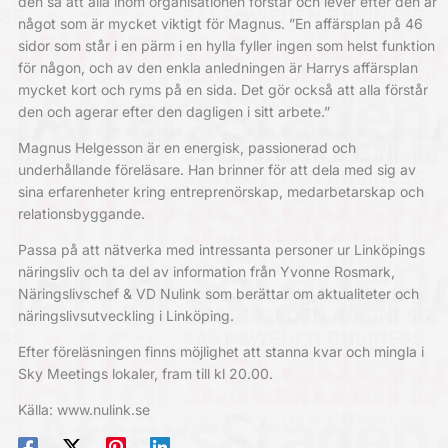
den så att alla inom organisationen förstår och lever efter den är
något som är mycket viktigt för Magnus. ”En affärsplan på 46
sidor som står i en pärm i en hylla fyller ingen som helst funktion
för någon, och av den enkla anledningen är Harrys affärsplan
mycket kort och ryms på en sida. Det gör också att alla förstår
den och agerar efter den dagligen i sitt arbete.”
Magnus Helgesson är en energisk, passionerad och
underhållande föreläsare. Han brinner för att dela med sig av
sina erfarenheter kring entreprenörskap, medarbetarskap och
relationsbyggande.
Passa på att nätverka med intressanta personer ur Linköpings
näringsliv och ta del av information från Yvonne Rosmark,
Näringslivschef & VD Nulink som berättar om aktualiteter och
näringslivsutveckling i Linköping.
Efter föreläsningen finns möjlighet att stanna kvar och mingla i
Sky Meetings lokaler, fram till kl 20.00.
Källa: www.nulink.se