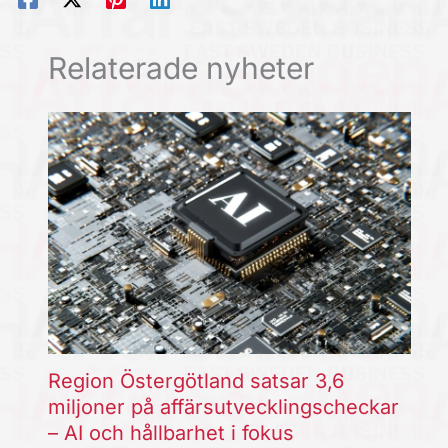
Relaterade nyheter
Region Östergötland satsar 3,6
miljoner på affärsutvecklingscheckar
– AI och hållbarhet i fokus