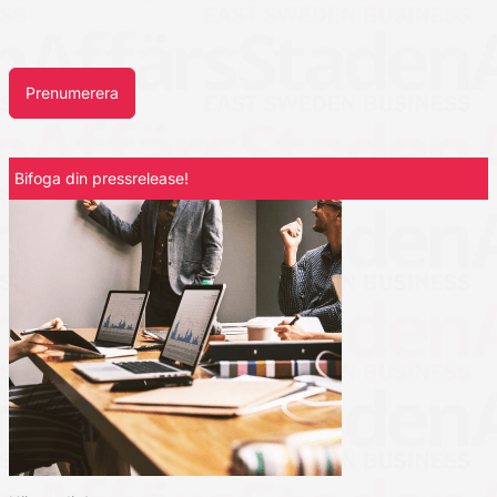
Prenumerera
Bifoga din pressrelease!