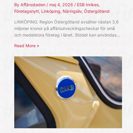
By
Affärsstaden
/
maj 4, 2026
/
ESB Inrikes
,
Företagsnytt
,
Linköping
,
Näringsliv
,
Östergötland
LINKÖPING. Region Östergötland avsätter nästan 3,6
miljoner kronor på affärsutvecklingscheckar för små
och medelstora företag i länet. Stödet kan användas…
Read More »