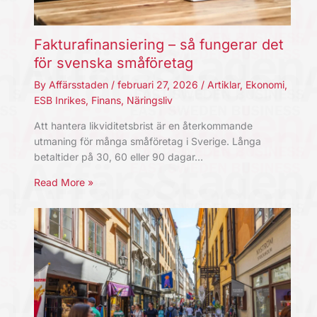
Fakturafinansiering – så fungerar det
för svenska småföretag
By
Affärsstaden
/
februari 27, 2026
/
Artiklar
,
Ekonomi
,
ESB Inrikes
,
Finans
,
Näringsliv
Att hantera likviditetsbrist är en återkommande
utmaning för många småföretag i Sverige. Långa
betaltider på 30, 60 eller 90 dagar…
Read More »