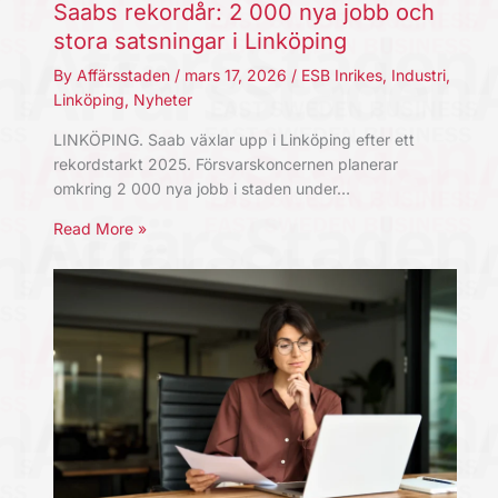
Saabs rekordår: 2 000 nya jobb och
stora satsningar i Linköping
By
Affärsstaden
/
mars 17, 2026
/
ESB Inrikes
,
Industri
,
Linköping
,
Nyheter
LINKÖPING. Saab växlar upp i Linköping efter ett
rekordstarkt 2025. Försvarskoncernen planerar
omkring 2 000 nya jobb i staden under…
Read More »