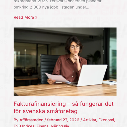
rekordstarkt 2025. Försvarskoncernen planerar
omkring 2 000 nya jobb i staden under…
Read More »
Fakturafinansiering – så fungerar det
för svenska småföretag
By
Affärsstaden
/
februari 27, 2026
/
Artiklar
,
Ekonomi
,
ESB Inrikes
,
Finans
,
Näringsliv