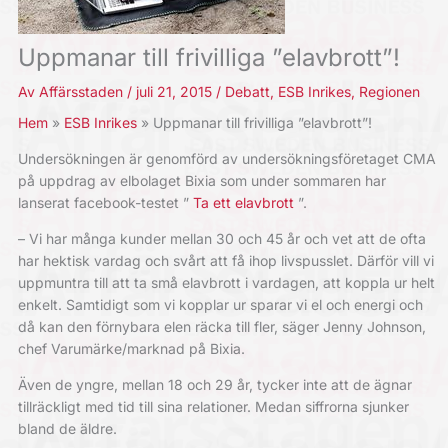
Uppmanar till frivilliga ”elavbrott”!
Av
Affärsstaden
/
juli 21, 2015
/
Debatt
,
ESB Inrikes
,
Regionen
Hem
ESB Inrikes
Uppmanar till frivilliga ”elavbrott”!
Undersökningen är genomförd av undersökningsföretaget CMA
på uppdrag av elbolaget Bixia som under sommaren har
lanserat facebook-testet ”
Ta ett elavbrott
”.
– Vi har många kunder mellan 30 och 45 år och vet att de ofta
har hektisk vardag och svårt att få ihop livspusslet. Därför vill vi
uppmuntra till att ta små elavbrott i vardagen, att koppla ur helt
enkelt. Samtidigt som vi kopplar ur sparar vi el och energi och
då kan den förnybara elen räcka till fler, säger Jenny Johnson,
chef Varumärke/marknad på Bixia.
Även de yngre, mellan 18 och 29 år, tycker inte att de ägnar
tillräckligt med tid till sina relationer. Medan siffrorna sjunker
bland de äldre.