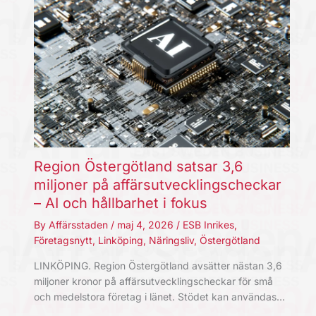
Region Östergötland satsar 3,6
miljoner på affärsutvecklingscheckar
– AI och hållbarhet i fokus
By
Affärsstaden
/
maj 4, 2026
/
ESB Inrikes
,
Företagsnytt
,
Linköping
,
Näringsliv
,
Östergötland
LINKÖPING. Region Östergötland avsätter nästan 3,6
miljoner kronor på affärsutvecklingscheckar för små
och medelstora företag i länet. Stödet kan användas…