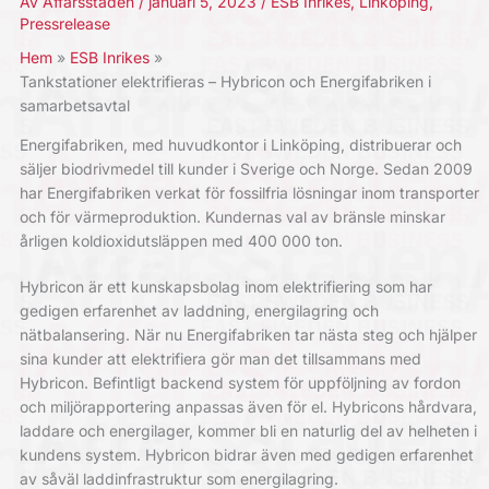
Av
Affärsstaden
/
januari 5, 2023
/
ESB Inrikes
,
Linköping
,
Pressrelease
Hem
ESB Inrikes
Tankstationer elektrifieras – Hybricon och Energifabriken i
samarbetsavtal
Energifabriken, med huvudkontor i Linköping, distribuerar och
säljer biodrivmedel till kunder i Sverige och Norge. Sedan 2009
har Energifabriken verkat för fossilfria lösningar inom transporter
och för värmeproduktion. Kundernas val av bränsle minskar
årligen koldioxidutsläppen med 400 000 ton.
Hybricon är ett kunskapsbolag inom elektrifiering som har
gedigen erfarenhet av laddning, energilagring och
nätbalansering. När nu Energifabriken tar nästa steg och hjälper
sina kunder att elektrifiera gör man det tillsammans med
Hybricon. Befintligt backend system för uppföljning av fordon
och miljörapportering anpassas även för el. Hybricons hårdvara,
laddare och energilager, kommer bli en naturlig del av helheten i
kundens system. Hybricon bidrar även med gedigen erfarenhet
av såväl laddinfrastruktur som energilagring.