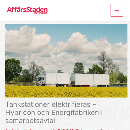
Hoppa
till
innehåll
Tankstationer elektrifieras –
Hybricon och Energifabriken i
samarbetsavtal