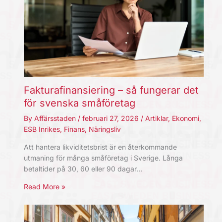
Fakturafinansiering – så fungerar det
för svenska småföretag
By
Affärsstaden
/
februari 27, 2026
/
Artiklar
,
Ekonomi
,
ESB Inrikes
,
Finans
,
Näringsliv
Att hantera likviditetsbrist är en återkommande
utmaning för många småföretag i Sverige. Långa
betaltider på 30, 60 eller 90 dagar…
Read More »