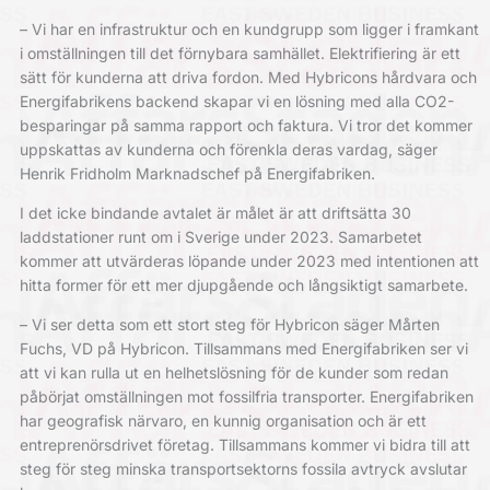
– Vi har en infrastruktur och en kundgrupp som ligger i framkant
i omställningen till det förnybara samhället. Elektrifiering är ett
sätt för kunderna att driva fordon. Med Hybricons hårdvara och
Energifabrikens backend skapar vi en lösning med alla CO2-
besparingar på samma rapport och faktura. Vi tror det kommer
uppskattas av kunderna och förenkla deras vardag, säger
Henrik Fridholm Marknadschef på Energifabriken.
I det icke bindande avtalet är målet är att driftsätta 30
laddstationer runt om i Sverige under 2023. Samarbetet
kommer att utvärderas löpande under 2023 med intentionen att
hitta former för ett mer djupgående och långsiktigt samarbete.
– Vi ser detta som ett stort steg för Hybricon säger Mårten
Fuchs, VD på Hybricon. Tillsammans med Energifabriken ser vi
att vi kan rulla ut en helhetslösning för de kunder som redan
påbörjat omställningen mot fossilfria transporter. Energifabriken
har geografisk närvaro, en kunnig organisation och är ett
entreprenörsdrivet företag. Tillsammans kommer vi bidra till att
steg för steg minska transportsektorns fossila avtryck avslutar