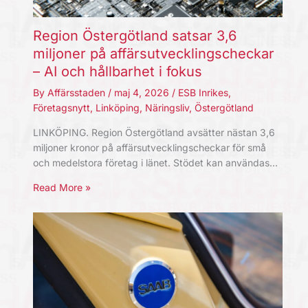
Region Östergötland satsar 3,6
miljoner på affärsutvecklingscheckar
– AI och hållbarhet i fokus
By
Affärsstaden
/
maj 4, 2026
/
ESB Inrikes
,
Företagsnytt
,
Linköping
,
Näringsliv
,
Östergötland
LINKÖPING. Region Östergötland avsätter nästan 3,6
miljoner kronor på affärsutvecklingscheckar för små
och medelstora företag i länet. Stödet kan användas…
Read More »