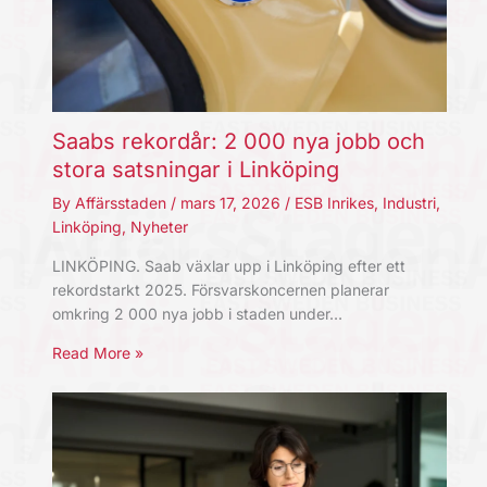
Saabs rekordår: 2 000 nya jobb och
stora satsningar i Linköping
By
Affärsstaden
/
mars 17, 2026
/
ESB Inrikes
,
Industri
,
Linköping
,
Nyheter
LINKÖPING. Saab växlar upp i Linköping efter ett
rekordstarkt 2025. Försvarskoncernen planerar
omkring 2 000 nya jobb i staden under…
Read More »