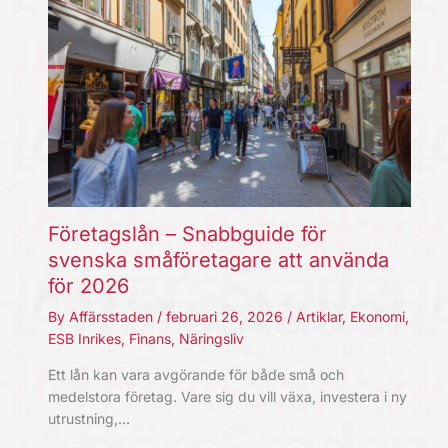
Företagslån – Snabbguide för
svenska småföretagare att använda
för 2026
By
Affärsstaden
/
februari 26, 2026
/
Artiklar
,
Ekonomi
,
ESB Inrikes
,
Finans
,
Näringsliv
Ett lån kan vara avgörande för både små och
medelstora företag. Vare sig du vill växa, investera i ny
utrustning,…