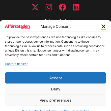
Integritet
Manage Consent
Integritetspolicy
To provide the best experiences, we use technologies like cookies to
Cookiepolicy
store and/or access device information. Consenting to these
Disclaimer
technologies will allow us to process data such as browsing behavior or
Redaktionell policy
unique IDs on this site. Not consenting or withdrawing consent, may
Utgivarinformation
adversely affect certain features and functions.
Hantera tjänster
Kontakta oss
Accept
Allmänna frågor: info@affarsstaden.se | Tipsa
redaktionen: tips@affarsstaden.se | Annonsera:
Deny
annons@affarsstaden.se
View preferences
© 2026 Affärsstaden.se | 2025 Alla rättigheter
reserverade