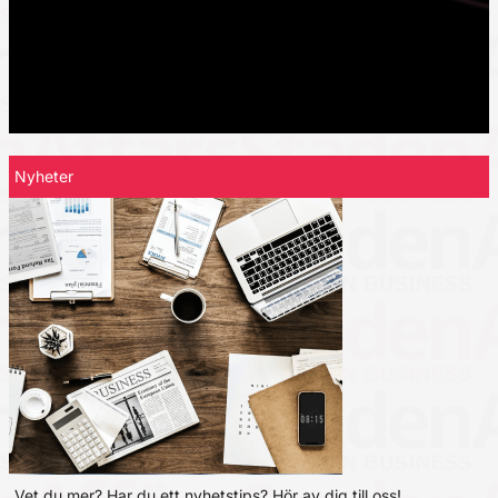
Nyheter
Vet du mer? Har du ett nyhetstips? Hör av dig till oss!