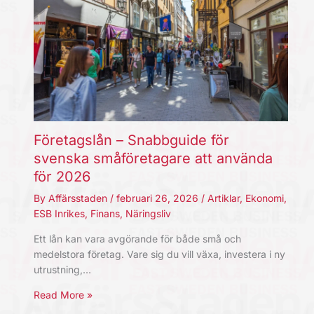
Företagslån – Snabbguide för
svenska småföretagare att använda
för 2026
By
Affärsstaden
/
februari 26, 2026
/
Artiklar
,
Ekonomi
,
ESB Inrikes
,
Finans
,
Näringsliv
Ett lån kan vara avgörande för både små och
medelstora företag. Vare sig du vill växa, investera i ny
utrustning,…
Read More »