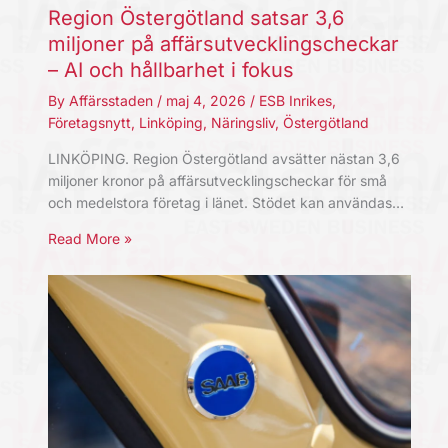
Region Östergötland satsar 3,6
miljoner på affärsutvecklingscheckar
– AI och hållbarhet i fokus
By
Affärsstaden
/
maj 4, 2026
/
ESB Inrikes
,
Företagsnytt
,
Linköping
,
Näringsliv
,
Östergötland
LINKÖPING. Region Östergötland avsätter nästan 3,6
miljoner kronor på affärsutvecklingscheckar för små
och medelstora företag i länet. Stödet kan användas…
Read More »