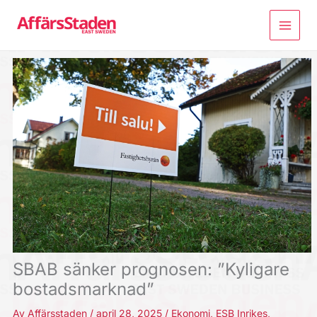
Hoppa
till
innehåll
SBAB sänker prognosen: ”Kyligare
bostadsmarknad”
Av
Affärsstaden
/
april 28, 2025
/
Ekonomi
,
ESB Inrikes
,