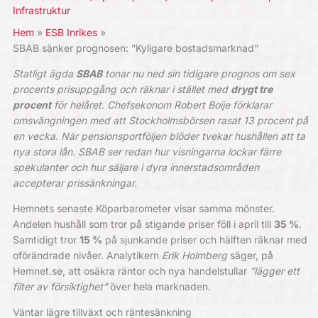
Infrastruktur
Hem
ESB Inrikes
SBAB sänker prognosen: ”Kyligare bostadsmarknad”
Statligt ägda
SBAB
tonar nu ned sin tidigare prognos om sex
procents prisuppgång och räknar i stället med
drygt tre
procent
för helåret. Chefsekonom Robert Boije förklarar
omsvängningen med att Stockholms­börsen rasat 13 procent på
en vecka. När pensions­portföljen blöder tvekar hushållen att ta
nya stora lån. SBAB ser redan hur visningarna lockar färre
spekulanter och hur säljare i dyra innerstads­områden
accepterar prissänkningar.
Hemnets senaste Köparbarometer visar samma mönster.
Andelen hushåll som tror på stigande priser föll i april till
35 %
.
Samtidigt tror
15 %
på sjunkande priser och hälften räknar med
oförändrade nivåer. Analytikern
Erik Holmberg
säger, på
Hemnet.se, att osäkra räntor och nya handels­tullar
”lägger ett
filter av försiktighet”
över hela marknaden.
Väntar lägre tillväxt och räntesänkning