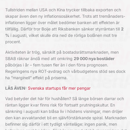
Tullstriden mellan USA och Kina trycker tillbaka exporten och
skapar även den ny inflations­osäkerhet. Trots att tremånaders­
inflationen ligger över målet bedömer banken att effekten är
tillfällig. Därför tror Boije att Riksbanken sänker styrräntan till
2
%
i augusti, vilket skulle dra ned de rörliga bolånen mot tre
procent.
Aktiviteten är trög, särskilt på bostads­rätts­marknaden, men
SBAB räknar ändå med att omkring
29 000 nya bostäder
påbörjas i år – fem tusen fler än i den förra prognosen.
Regeringens nya ROT-avdrag och vårbudgetens stöd ses dock
ha ”marginell” effekt på priserna.
LÄS ÄVEN:
Svenska startups får mer pengar
Vad betyder det här för hushållen? Så länge börsen darrar och
räntan ligger kvar finns risk för fortsatt prutnings­kultur. En
sänkning i augusti kan blåsa liv i höstens visningar, men dröjer
den kan avvaktandet bli en självförstärkande spiral. Marknaden
befinner sig därför i ett tydligt vänteläge: ingen panik, men