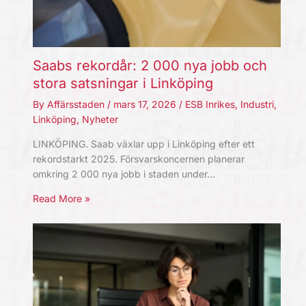
Saabs rekordår: 2 000 nya jobb och
stora satsningar i Linköping
By
Affärsstaden
/
mars 17, 2026
/
ESB Inrikes
,
Industri
,
Linköping
,
Nyheter
LINKÖPING. Saab växlar upp i Linköping efter ett
rekordstarkt 2025. Försvarskoncernen planerar
omkring 2 000 nya jobb i staden under…
Read More »