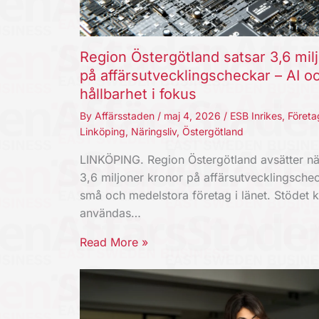
Region Östergötland satsar 3,6 mil
på affärsutvecklingscheckar – AI o
hållbarhet i fokus
By
Affärsstaden
/
maj 4, 2026
/
ESB Inrikes
,
Företa
Linköping
,
Näringsliv
,
Östergötland
LINKÖPING. Region Östergötland avsätter nä
3,6 miljoner kronor på affärsutvecklingschec
små och medelstora företag i länet. Stödet 
användas…
Read More »