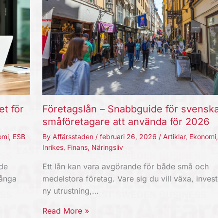
et för
Företagslån – Snabbguide för svensk
småföretagare att använda för 2026
omi
,
ESB
By
Affärsstaden
/
februari 26, 2026
/
Artiklar
,
Ekonomi
Inrikes
,
Finans
,
Näringsliv
nde
Ett lån kan vara avgörande för både små och
Långa
medelstora företag. Vare sig du vill växa, invest
ny utrustning,…
Read More »