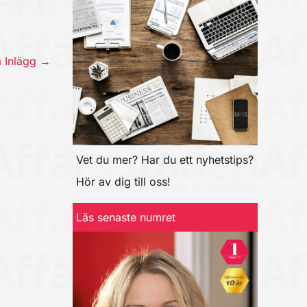
a Inlägg
→
Vet du mer? Har du ett nyhetstips?
Hör av dig till oss!
Läs senaste numret