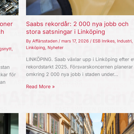
joner
Saabs rekordår: 2 000 nya jobb och
ch
stora satsningar i Linköping
By
Affärsstaden
/
mars 17, 2026
/
ESB Inrikes
,
Industri
,
Linköping
,
Nyheter
gsnytt
,
LINKÖPING. Saab växlar upp i Linköping efter et
rekordstarkt 2025. Försvarskoncernen planerar
stan
omkring 2 000 nya jobb i staden under…
kar för
kan
Read More »