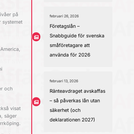
nivåer på
februari 26, 2026
r systemet
Företagslån –
Snabbguide för svenska
småföretagare att
 America,
använda för 2026
ni
februari 13, 2026
er och
Ränteavdraget avskaffas
– så påverkas lån utan
ckså visat
säkerhet (och
a, säger
deklarationen 2027)
rrköping.