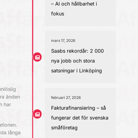
– AI och hållbarhet i
fokus
mars 17, 2026
Saabs rekordår: 2 000
nya jobb och stora
satsningar i Linköping
nlöslig
era änden
februari 27, 2026
h har
Fakturafinansiering – så
fungerar det för svenska
ationen.
småföretag
lda långa