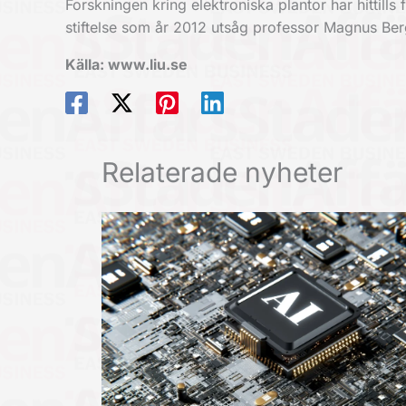
Forskningen kring elektroniska plantor har hittills
stiftelse som år 2012 utsåg professor Magnus Berg
Källa: www.liu.se
Relaterade nyheter