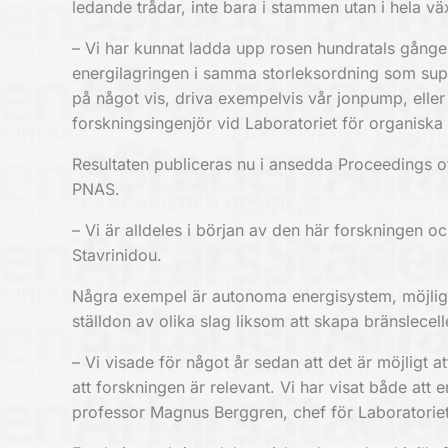
ledande trådar, inte bara i stammen utan i hela v
– Vi har kunnat ladda upp rosen hundratals gånger 
energilagringen i samma storleksordning som supe
på något vis, driva exempelvis vår jonpump, eller 
forskningsingenjör vid Laboratoriet för organiska 
Resultaten publiceras nu i ansedda Proceedings o
PNAS.
– Vi är alldeles i början av den här forskningen oc
Stavrinidou.
Några exempel är autonoma energisystem, möjlighe
ställdon av olika slag liksom att skapa bränslecell
– Vi visade för något år sedan att det är möjligt 
att forskningen är relevant. Vi har visat både att
professor Magnus Berggren, chef för Laboratoriet