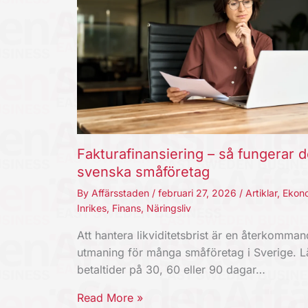
Fakturafinansiering – så fungerar d
svenska småföretag
By
Affärsstaden
/
februari 27, 2026
/
Artiklar
,
Ekon
Inrikes
,
Finans
,
Näringsliv
Att hantera likviditetsbrist är en återkomma
utmaning för många småföretag i Sverige. 
betaltider på 30, 60 eller 90 dagar…
Read More »