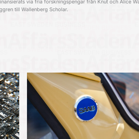
 finansierats via fria forskningspengar från Knut och Alice W
gren till Wallenberg Scholar.