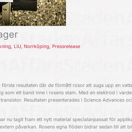
ager
kning
,
LiU
,
Norrköping
,
Pressrelease
örsta resultaten där de förmått rosor att suga upp en vatte
g som ett band inne i rosens stam. Med en elektrod i vard
 transistor. Resultaten presenterades i Science Advances oc
nu tagit fram ett nytt material specialanpassat för applik
extern påverkan. Rosens egna flöden bidrar sedan till att bi