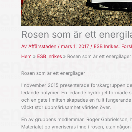
Rosen som är ett energil
Av
Affärsstaden
/
mars 1, 2017
/
ESB Inrikes
,
Fors
Hem
ESB Inrikes
Rosen som är ett energilager
Rosen som är ett energilager
I november 2015 presenterade forskargruppen de f
ledande polymer. En ledande hydrogel formade si
och en gate i mitten skapades en fullt fungerande
väckt stor uppmärksamhet världen över.
En av gruppens medlemmar, Roger Gabrielsson, har 
Materialet polymeriseras inne i rosen, utan någon 