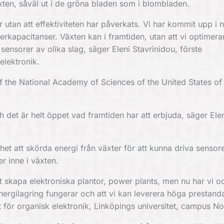
äxten, såväl ut i de gröna bladen som i blombladen.
utan att effektiviteten har påverkats. Vi har kommit upp i 
rkapacitanser. Växten kan i framtiden, utan att vi optimera
sensorer av olika slag, säger Eleni Stavrinidou, förste
elektronik.
f the National Academy of Sciences of the United States of
h det är helt öppet vad framtiden har att erbjuda, säger Ele
t att skörda energi från växter för att kunna driva sensor
er inne i växten.
att skapa elektroniska plantor, power plants, men nu har vi o
 energilagring fungerar och att vi kan leverera höga prestand
 för organisk elektronik, Linköpings universitet, campus No