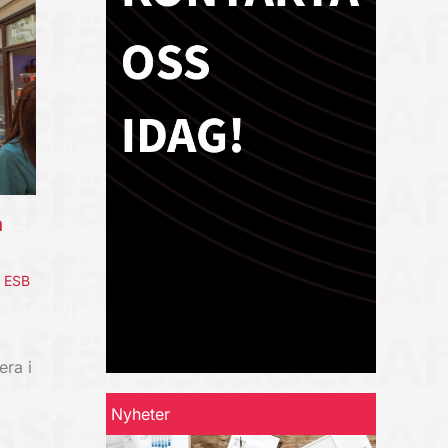
a
,
ESB
era i
Nyheter