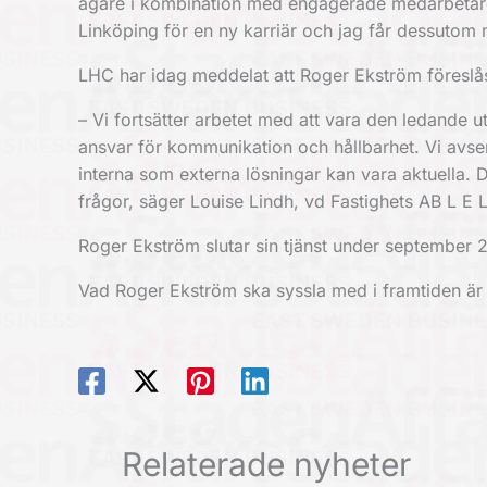
ägare i kombination med engagerade medarbetare ha
Linköping för en ny karriär och jag får dessutom
LHC har idag meddelat att Roger Ekström föreslå
– Vi fortsätter arbetet med att vara den ledande ut
ansvar för kommunikation och hållbarhet. Vi avser
interna som externa lösningar kan vara aktuella. De
frågor, säger Louise Lindh, vd Fastighets AB L E 
Roger Ekström slutar sin tjänst under september 2
Vad Roger Ekström ska syssla med i framtiden är 
Relaterade nyheter