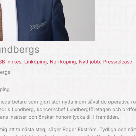
undbergs
SB Inrikes
,
Linköping
,
Norrköping
,
Nytt jobb
,
Pressrelease
bergs
öping
medarbetare som gjort stor nytta inom såväl de operativa ro
redrik Lundberg, koncernchef Lundbergföretagen och ordfö
ans insatser och önskar honom lycka till i framtiden.
r mig att ta nästa steg, säger Roger Ekström. Tydliga och nä