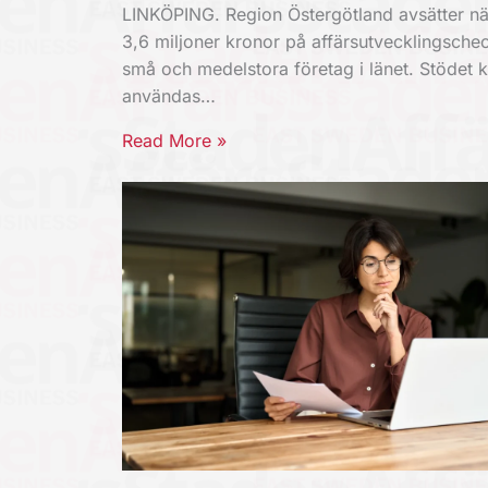
LINKÖPING. Region Östergötland avsätter nä
3,6 miljoner kronor på affärsutvecklingschec
små och medelstora företag i länet. Stödet 
användas…
Read More »