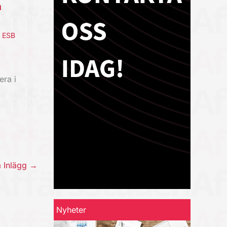
a
,
ESB
era i
a Inlägg
→
Nyheter