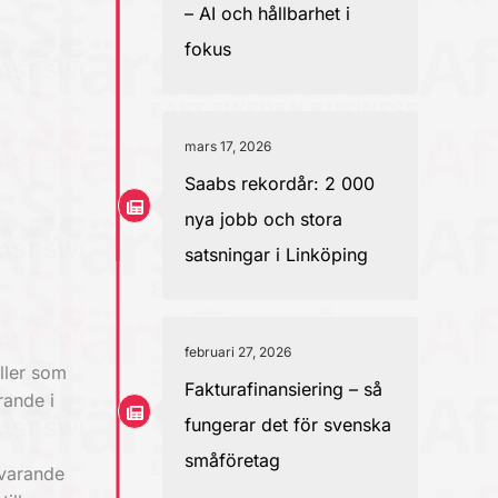
– AI och hållbarhet i
fokus
mars 17, 2026
Saabs rekordår: 2 000
nya jobb och stora
satsningar i Linköping
februari 27, 2026
ller som
Fakturafinansiering – så
rande i
fungerar det för svenska
småföretag
rvarande