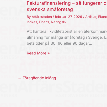
Fakturafinansiering – så fungerar d
svenska småföretag
By
Affärsstaden
/
februari 27, 2026
/
Artiklar
,
Ekon
Inrikes
,
Finans
,
Näringsliv
Att hantera likviditetsbrist är en återkomma
utmaning för många småföretag i Sverige. 
betaltider på 30, 60 eller 90 dagar…
Read More »
←
Föregående Inlägg