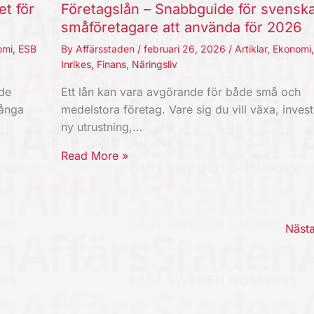
et för
Företagslån – Snabbguide för svensk
småföretagare att använda för 2026
omi
,
ESB
By
Affärsstaden
/
februari 26, 2026
/
Artiklar
,
Ekonomi
Inrikes
,
Finans
,
Näringsliv
nde
Ett lån kan vara avgörande för både små och
Långa
medelstora företag. Vare sig du vill växa, invest
ny utrustning,…
Read More »
Näst