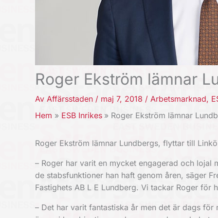
​Roger Ekström lämnar L
Av
Affärsstaden
/
maj 7, 2018
/
Arbetsmarknad
,
E
Hem
ESB Inrikes
​Roger Ekström lämnar Lund
​Roger Ekström lämnar Lundbergs, flyttar till Link
– Roger har varit en mycket engagerad och lojal 
de stabsfunktioner han haft genom åren, säger F
Fastighets AB L E Lundberg. Vi tackar Roger för h
– Det har varit fantastiska år men det är dags fö