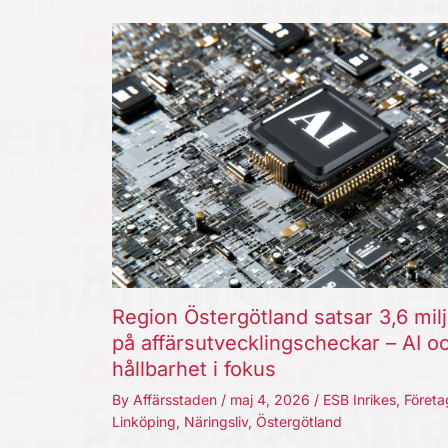
Region Östergötland satsar 3,6 mil
på affärsutvecklingscheckar – AI o
hållbarhet i fokus
By
Affärsstaden
/
maj 4, 2026
/
ESB Inrikes
,
Företa
Linköping
,
Näringsliv
,
Östergötland