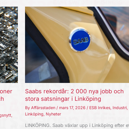
joner
Saabs rekordår: 2 000 nya jobb och
ch
stora satsningar i Linköping
By
Affärsstaden
/
mars 17, 2026
/
ESB Inrikes
,
Industri
,
Linköping
,
Nyheter
gsnytt
,
LINKÖPING. Saab växlar upp i Linköping efter et