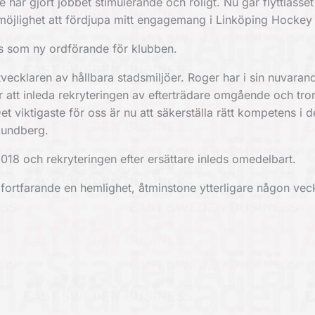
r gjort jobbet stimulerande och roligt. Nu går flyttlasset t
 möjlighet att fördjupa mitt engagemang i Linköping Hockey
s som ny ordförande för klubben.
vecklaren av hållbara stadsmiljöer. Roger har i sin nuvarand
 att inleda rekryteringen av efterträdare omgående och tror
t viktigaste för oss är nu att säkerställa rätt kompetens i 
Lundberg.
018 och rekryteringen efter ersättare inleds omedelbart.
fortfarande en hemlighet, åtminstone ytterligare någon vec