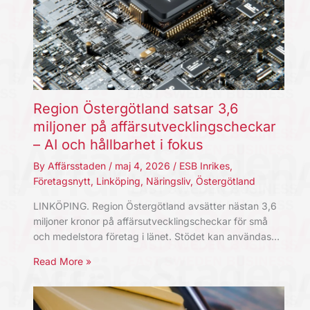
Region Östergötland satsar 3,6
miljoner på affärsutvecklingscheckar
– AI och hållbarhet i fokus
By
Affärsstaden
/
maj 4, 2026
/
ESB Inrikes
,
Företagsnytt
,
Linköping
,
Näringsliv
,
Östergötland
LINKÖPING. Region Östergötland avsätter nästan 3,6
miljoner kronor på affärsutvecklingscheckar för små
och medelstora företag i länet. Stödet kan användas…
Read More »