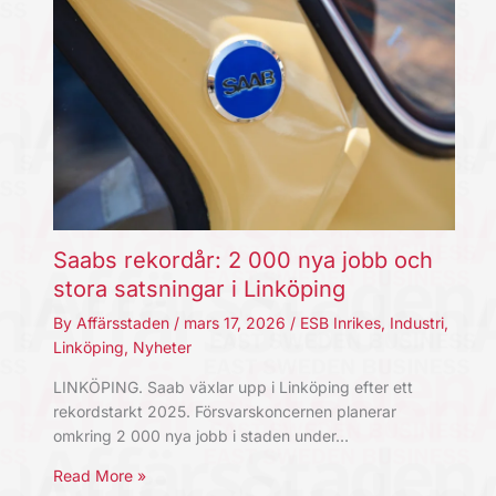
Saabs rekordår: 2 000 nya jobb och
stora satsningar i Linköping
By
Affärsstaden
/
mars 17, 2026
/
ESB Inrikes
,
Industri
,
Linköping
,
Nyheter
LINKÖPING. Saab växlar upp i Linköping efter ett
rekordstarkt 2025. Försvarskoncernen planerar
omkring 2 000 nya jobb i staden under…
Read More »