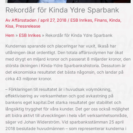
Rekordår för Kinda Ydre Sparbank
Av
Affärsstaden
/
april 27, 2018
/
ESB Inrikes
,
Finans
,
Kinda
,
Kisa
,
Pressrelease
Hem
ESB Inrikes
Rekordår för Kinda Ydre Sparbank
Kundernas sparande och placeringar har vuxit, likaså har
utlåningen ökat ordentligt. Den totala affärsvolymen har ökat
med drygt en miljard kronor och passerat 8 miljarder kronor, den
största ökningen i Kinda-Ydre Sparbankshistoria. Dessutom är
det ekonomiska resultatet det bästa någonsin, och landar på
cirka 43 miljoner kronor.
– Förklaringen till resultatet är i huvudsak volymökning,
effektivisering av verksamheten och god avkastning på
bankens eget kapital.Det starka resultatet ger stabilitet och
långsiktig trygghet för våra kunder. Det ger oss också möjlighet
att bidra aktivt till utvecklingen i hela vårt verksamhetsområde,
säger vd Johan Widerström. Vid sparbanksstämman 25 april
2018 beslutade huvudmännen – som representerar kunderna i