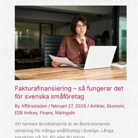
Fakturafinansiering – så fungerar det
för svenska småföretag
By
Affärsstaden
/
februari 27, 2026
/
Artiklar
,
Ekonomi
,
ESB Inrikes
,
Finans
,
Näringsliv
Att hantera likviditetsbrist är en återkommande
utmaning för många småföretag i Sverige. Långa
betaltider på 30, 60 eller 90 dagar…