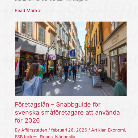
Read More »
Företagslån – Snabbguide för
svenska småföretagare att använda
för 2026
By
Affärsstaden
/
februari 26, 2026
/
Artiklar
,
Ekonomi
,
ESB Inrikes
,
Finans
,
Näringsliv