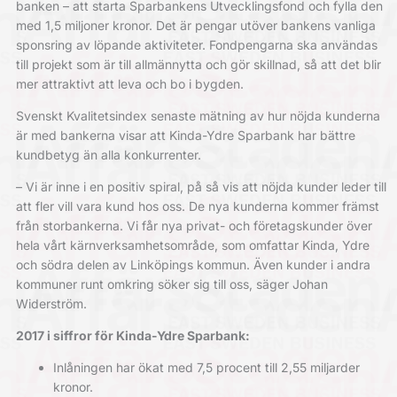
banken – att starta Sparbankens Utvecklingsfond och fylla den
med 1,5 miljoner kronor. Det är pengar utöver bankens vanliga
sponsring av löpande aktiviteter. Fondpengarna ska användas
till projekt som är till allmännytta och gör skillnad, så att det blir
mer attraktivt att leva och bo i bygden.
Svenskt Kvalitetsindex senaste mätning av hur nöjda kunderna
är med bankerna visar att Kinda-Ydre Sparbank har bättre
kundbetyg än alla konkurrenter.
– Vi är inne i en positiv spiral, på så vis att nöjda kunder leder till
att fler vill vara kund hos oss. De nya kunderna kommer främst
från storbankerna. Vi får nya privat- och företagskunder över
hela vårt kärnverksamhetsområde, som omfattar Kinda, Ydre
och södra delen av Linköpings kommun. Även kunder i andra
kommuner runt omkring söker sig till oss, säger Johan
Widerström.
2017 i siffror för Kinda-Ydre Sparbank:
Inlåningen har ökat med 7,5 procent till 2,55 miljarder
kronor.