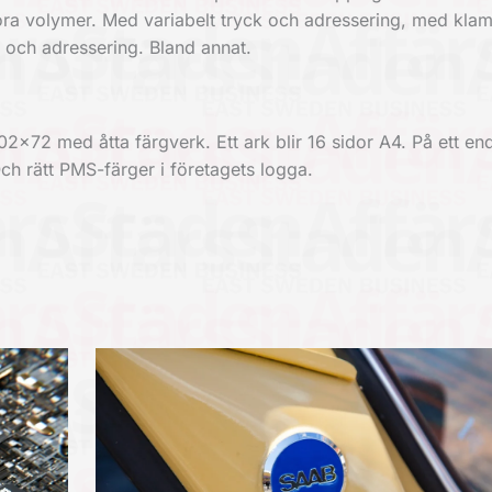
ora volymer. Med variabelt tryck och adressering, med klam
g och adressering. Bland annat.
02×72 med åtta färgverk. Ett ark blir 16 sidor A4. På ett en
Och rätt PMS-färger i företagets logga.