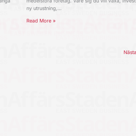
Långa
medelstora företag. Vare sig du vill växa, invest
ny utrustning,…
Read More »
Näst