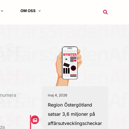
OM OSS
Sök
t numera
maj 4, 2026
Region Östergötland
satsar 3,6 miljoner på
affärsutvecklingscheckar
nda