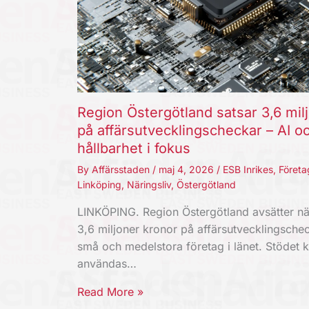
Region Östergötland satsar 3,6 mil
på affärsutvecklingscheckar – AI o
hållbarhet i fokus
By
Affärsstaden
/
maj 4, 2026
/
ESB Inrikes
,
Företa
Linköping
,
Näringsliv
,
Östergötland
LINKÖPING. Region Östergötland avsätter nä
3,6 miljoner kronor på affärsutvecklingschec
små och medelstora företag i länet. Stödet 
användas…
Read More »