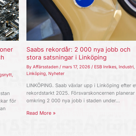
joner
Saabs rekordår: 2 000 nya jobb och
ch
stora satsningar i Linköping
By
Affärsstaden
/
mars 17, 2026
/
ESB Inrikes
,
Industri
,
Linköping
,
Nyheter
gsnytt
,
LINKÖPING. Saab växlar upp i Linköping efter et
rekordstarkt 2025. Försvarskoncernen planerar
stan
omkring 2 000 nya jobb i staden under…
kar för
kan
Read More »