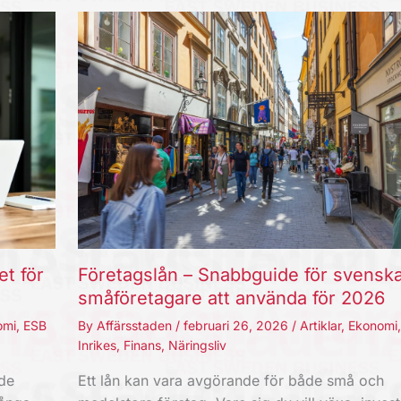
et för
Företagslån – Snabbguide för svensk
småföretagare att använda för 2026
omi
,
ESB
By
Affärsstaden
/
februari 26, 2026
/
Artiklar
,
Ekonomi
Inrikes
,
Finans
,
Näringsliv
nde
Ett lån kan vara avgörande för både små och