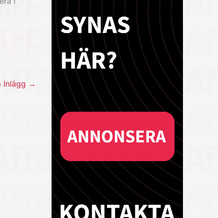
era i
a Inlägg
→