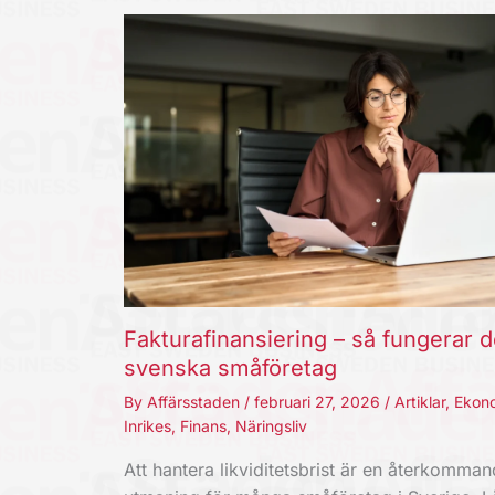
Fakturafinansiering – så fungerar d
svenska småföretag
By
Affärsstaden
/
februari 27, 2026
/
Artiklar
,
Ekon
Inrikes
,
Finans
,
Näringsliv
Att hantera likviditetsbrist är en återkomma