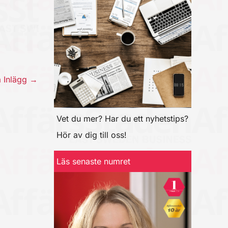
a Inlägg
→
Vet du mer? Har du ett nyhetstips?
Hör av dig till oss!
Läs senaste numret