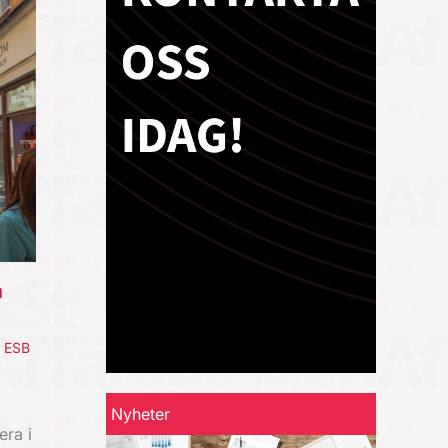
a
,
ESB
Nyheter
era i