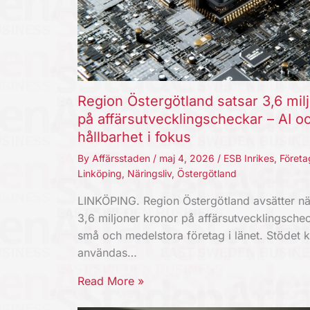
Region Östergötland satsar 3,6 mil
på affärsutvecklingscheckar – AI o
hållbarhet i fokus
By
Affärsstaden
/
maj 4, 2026
/
ESB Inrikes
,
Företa
Linköping
,
Näringsliv
,
Östergötland
LINKÖPING. Region Östergötland avsätter nä
3,6 miljoner kronor på affärsutvecklingschec
små och medelstora företag i länet. Stödet 
användas…
Read More »