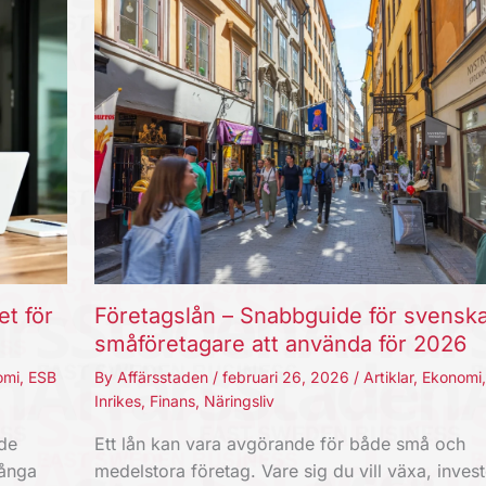
et för
Företagslån – Snabbguide för svensk
småföretagare att använda för 2026
omi
,
ESB
By
Affärsstaden
/
februari 26, 2026
/
Artiklar
,
Ekonomi
Inrikes
,
Finans
,
Näringsliv
nde
Ett lån kan vara avgörande för både små och
Långa
medelstora företag. Vare sig du vill växa, invest