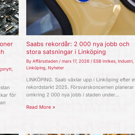
joner
Saabs rekordår: 2 000 nya jobb och
ch
stora satsningar i Linköping
By
Affärsstaden
/
mars 17, 2026
/
ESB Inrikes
,
Industri
,
Linköping
,
Nyheter
gsnytt
,
LINKÖPING. Saab växlar upp i Linköping efter et
rekordstarkt 2025. Försvarskoncernen planerar
stan
omkring 2 000 nya jobb i staden under…
kar för
kan
Read More »