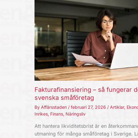
Fakturafinansiering – så fungerar d
svenska småföretag
By
Affärsstaden
/
februari 27, 2026
/
Artiklar
,
Ekon
Inrikes
,
Finans
,
Näringsliv
Att hantera likviditetsbrist är en återkomma
utmaning för många småföretag i Sverige. 