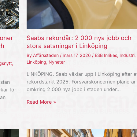
joner
Saabs rekordår: 2 000 nya jobb och
ch
stora satsningar i Linköping
By
Affärsstaden
/
mars 17, 2026
/
ESB Inrikes
,
Industri
,
Linköping
,
Nyheter
gsnytt
,
LINKÖPING. Saab växlar upp i Linköping efter et
rekordstarkt 2025. Försvarskoncernen planerar
stan
omkring 2 000 nya jobb i staden under…
kar för
kan
Read More »