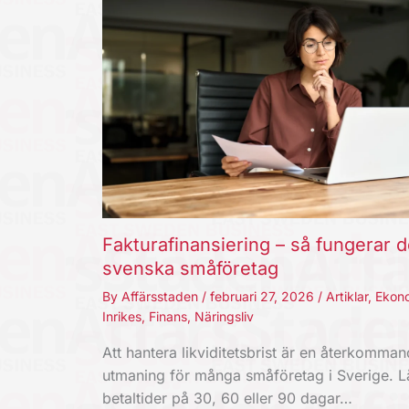
Fakturafinansiering – så fungerar d
svenska småföretag
By
Affärsstaden
/
februari 27, 2026
/
Artiklar
,
Ekon
Inrikes
,
Finans
,
Näringsliv
Att hantera likviditetsbrist är en återkomma
utmaning för många småföretag i Sverige. 
betaltider på 30, 60 eller 90 dagar…