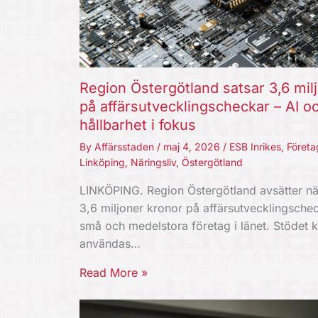
Region Östergötland satsar 3,6 mil
på affärsutvecklingscheckar – AI o
hållbarhet i fokus
By
Affärsstaden
/
maj 4, 2026
/
ESB Inrikes
,
Företa
Linköping
,
Näringsliv
,
Östergötland
LINKÖPING. Region Östergötland avsätter nä
3,6 miljoner kronor på affärsutvecklingschec
små och medelstora företag i länet. Stödet 
användas…
Read More »