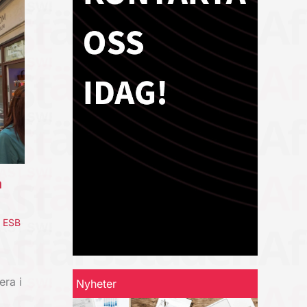
a
,
ESB
era i
Nyheter