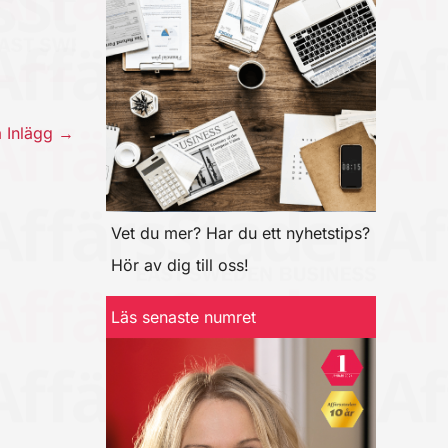
a Inlägg
→
Vet du mer? Har du ett nyhetstips?
Hör av dig till oss!
Läs senaste numret