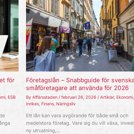
et för
Företagslån – Snabbguide för svensk
småföretagare att använda för 2026
omi
,
ESB
By
Affärsstaden
/
februari 26, 2026
/
Artiklar
,
Ekonomi
Inrikes
,
Finans
,
Näringsliv
nde
Ett lån kan vara avgörande för både små och
Långa
medelstora företag. Vare sig du vill växa, invest
ny utrustning,…