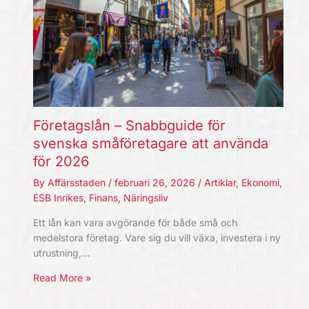
Företagslån – Snabbguide för
svenska småföretagare att använda
för 2026
By
Affärsstaden
/
februari 26, 2026
/
Artiklar
,
Ekonomi
,
ESB Inrikes
,
Finans
,
Näringsliv
Ett lån kan vara avgörande för både små och
medelstora företag. Vare sig du vill växa, investera i ny
utrustning,…
Read More »