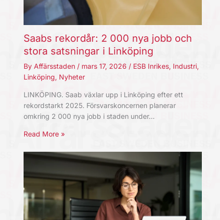
Saabs rekordår: 2 000 nya jobb och
stora satsningar i Linköping
By
Affärsstaden
/
mars 17, 2026
/
ESB Inrikes
,
Industri
,
Linköping
,
Nyheter
LINKÖPING. Saab växlar upp i Linköping efter ett
rekordstarkt 2025. Försvarskoncernen planerar
omkring 2 000 nya jobb i staden under…
Read More »