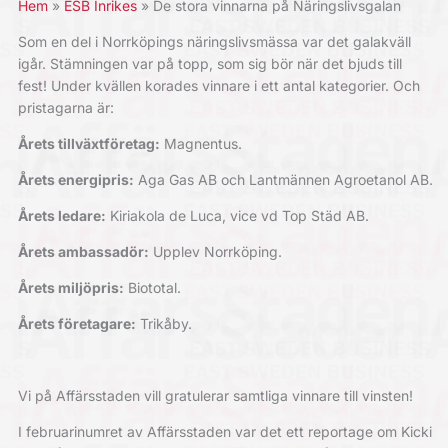
Hem
ESB Inrikes
De stora vinnarna på Näringslivsgalan
Som en del i Norrköpings näringslivsmässa var det galakväll
igår. Stämningen var på topp, som sig bör när det bjuds till
fest! Under kvällen korades vinnare i ett antal kategorier. Och
pristagarna är:
Årets tillväxtföretag:
Magnentus.
Årets energipris:
Aga Gas AB och Lantmännen Agroetanol AB.
Årets ledare:
Kiriakola de Luca, vice vd Top Städ AB.
Årets ambassadör:
Upplev Norrköping.
Årets miljöpris:
Biototal.
Årets företagare:
Trikåby.
Vi på Affärsstaden vill gratulerar samtliga vinnare till vinsten!
I februarinumret av Affärsstaden var det ett reportage om Kicki