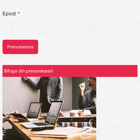
Epost
*
Prenumerera
Bifoga din pressrelease!