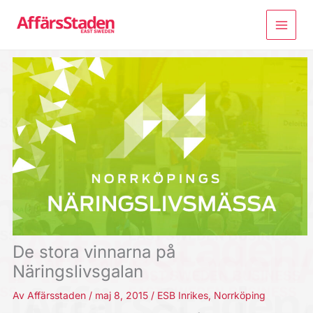
Hoppa
till
innehåll
De stora vinnarna på
Näringslivsgalan
Av
Affärsstaden
/
maj 8, 2015
/
ESB Inrikes
,
Norrköping