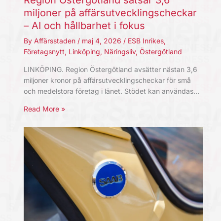
miljoner på affärsutvecklingscheckar
– AI och hållbarhet i fokus
By
Affärsstaden
/
maj 4, 2026
/
ESB Inrikes
,
Företagsnytt
,
Linköping
,
Näringsliv
,
Östergötland
LINKÖPING. Region Östergötland avsätter nästan 3,6
miljoner kronor på affärsutvecklingscheckar för små
och medelstora företag i länet. Stödet kan användas…
Read More »