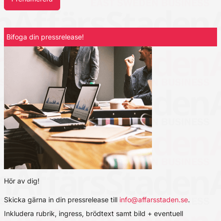
Bifoga din pressrelease!
Hör av dig!
Skicka gärna in din pressrelease till
info@affarsstaden.se
.
Inkludera rubrik, ingress, brödtext samt bild + eventuell