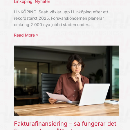
Linköping
,
Nyheter
LINKÖPING. Saab växlar upp i Linköping efter ett
rekordstarkt 2025. Försvarskoncernen planerar
omkring 2 000 nya jobb i staden under…
Read More »
Fakturafinansiering – så fungerar det