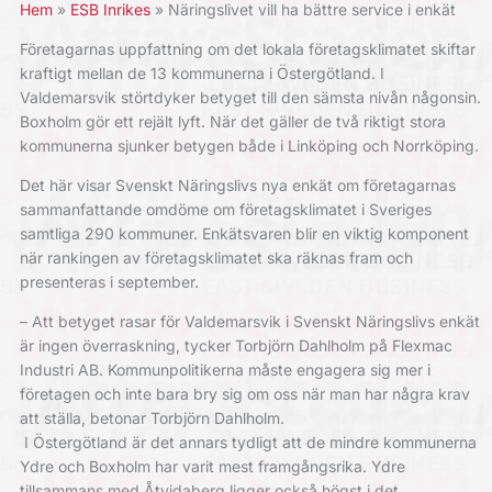
Hem
ESB Inrikes
Näringslivet vill ha bättre service i enkät
Företagarnas uppfattning om det lokala företagsklimatet skiftar
kraftigt mellan de 13 kommunerna i Östergötland. I
Valdemarsvik störtdyker betyget till den sämsta nivån någonsin.
Boxholm gör ett rejält lyft. När det gäller de två riktigt stora
kommunerna sjunker betygen både i Linköping och Norrköping.
Det här visar Svenskt Näringslivs nya enkät om företagarnas
sammanfattande omdöme om företagsklimatet i Sveriges
samtliga 290 kommuner. Enkätsvaren blir en viktig komponent
när rankingen av företagsklimatet ska räknas fram och
presenteras i september.
– Att betyget rasar för Valdemarsvik i Svenskt Näringslivs enkät
är ingen överraskning, tycker Torbjörn Dahlholm på Flexmac
Industri AB. Kommunpolitikerna måste engagera sig mer i
företagen och inte bara bry sig om oss när man har några krav
att ställa, betonar Torbjörn Dahlholm.
I Östergötland är det annars tydligt att de mindre kommunerna
Ydre och Boxholm har varit mest framgångsrika. Ydre
tillsammans med Åtvidaberg ligger också högst i det