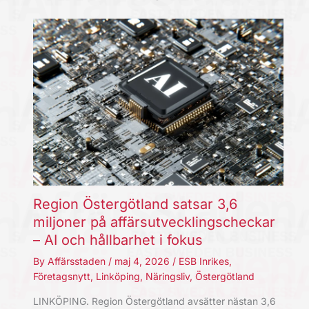
Region Östergötland satsar 3,6
miljoner på affärsutvecklingscheckar
– AI och hållbarhet i fokus
By
Affärsstaden
/
maj 4, 2026
/
ESB Inrikes
,
Företagsnytt
,
Linköping
,
Näringsliv
,
Östergötland
LINKÖPING. Region Östergötland avsätter nästan 3,6