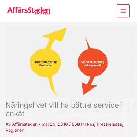
Hoppa
till
innehåll
Näringslivet vill ha bättre service i
enkät
Av
Affärsstaden
/
maj 26, 2016
/
ESB Inrikes
,
Pressrelease
,
Regionen