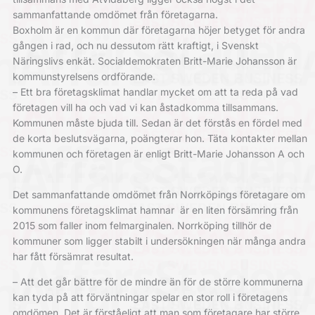
sammanfattande omdömet från företagarna.
Boxholm är en kommun där företagarna höjer betyget för andra
gången i rad, och nu dessutom rätt kraftigt, i Svenskt
Näringslivs enkät. Socialdemokraten Britt-Marie Johansson är
kommunstyrelsens ordförande.
– Ett bra företagsklimat handlar mycket om att ta reda på vad
företagen vill ha och vad vi kan åstadkomma tillsammans.
Kommunen måste bjuda till. Sedan är det förstås en fördel med
de korta beslutsvägarna, poängterar hon. Täta kontakter mellan
kommunen och företagen är enligt Britt-Marie Johansson A och
O.
Det sammanfattande omdömet från Norrköpings företagare om
kommunens företagsklimat hamnar är en liten försämring från
2015 som faller inom felmarginalen. Norrköping tillhör de
kommuner som ligger stabilt i undersökningen när många andra
har fått försämrat resultat.
– Att det går bättre för de mindre än för de större kommunerna
kan tyda på att förväntningar spelar en stor roll i företagens
omdömen. Det är förståeligt att man som företagare har större