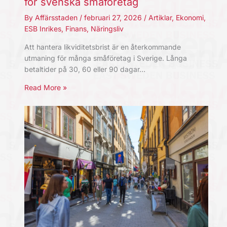
för svenska småföretag
By
Affärsstaden
/
februari 27, 2026
/
Artiklar
,
Ekonomi
,
ESB Inrikes
,
Finans
,
Näringsliv
Att hantera likviditetsbrist är en återkommande
utmaning för många småföretag i Sverige. Långa
betaltider på 30, 60 eller 90 dagar…
Read More »