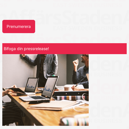
Prenumerera
Bifoga din pressrelease!