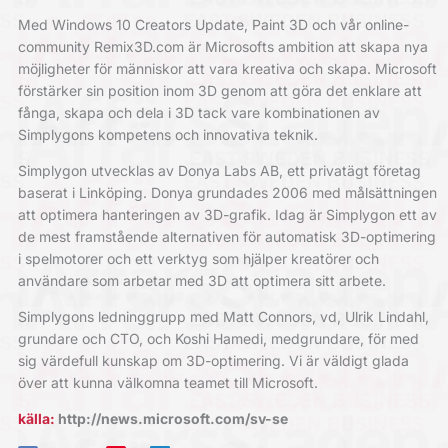
Med Windows 10 Creators Update, Paint 3D och vår online-
community Remix3D.com är Microsofts ambition att skapa nya
möjligheter för människor att vara kreativa och skapa. Microsoft
förstärker sin position inom 3D genom att göra det enklare att
fånga, skapa och dela i 3D tack vare kombinationen av
Simplygons kompetens och innovativa teknik.
Simplygon utvecklas av Donya Labs AB, ett privatägt företag
baserat i Linköping. Donya grundades 2006 med målsättningen
att optimera hanteringen av 3D-grafik. Idag är Simplygon ett av
de mest framstående alternativen för automatisk 3D-optimering
i spelmotorer och ett verktyg som hjälper kreatörer och
användare som arbetar med 3D att optimera sitt arbete.
Simplygons ledninggrupp med Matt Connors, vd, Ulrik Lindahl,
grundare och CTO, och Koshi Hamedi, medgrundare, för med
sig värdefull kunskap om 3D-optimering. Vi är väldigt glada
över att kunna välkomna teamet till Microsoft.
källa:
http://news.microsoft.com/sv-se