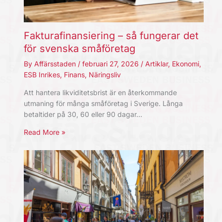
Fakturafinansiering – så fungerar det
för svenska småföretag
By
Affärsstaden
/
februari 27, 2026
/
Artiklar
,
Ekonomi
,
ESB Inrikes
,
Finans
,
Näringsliv
Att hantera likviditetsbrist är en återkommande
utmaning för många småföretag i Sverige. Långa
betaltider på 30, 60 eller 90 dagar…
Read More »