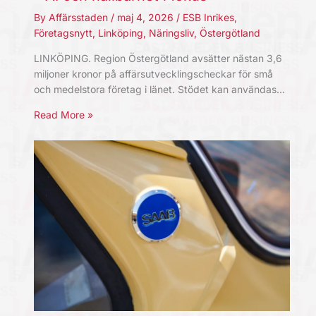
By
Affärsstaden
/
maj 4, 2026
/
ESB Inrikes
,
Företagsnytt
,
Linköping
,
Näringsliv
,
Östergötland
LINKÖPING. Region Östergötland avsätter nästan 3,6
miljoner kronor på affärsutvecklingscheckar för små
och medelstora företag i länet. Stödet kan användas…
Read More »