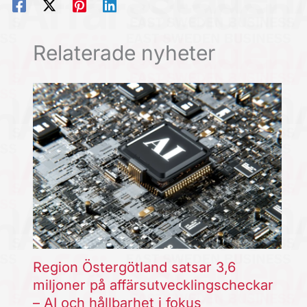
Relaterade nyheter
Region Östergötland satsar 3,6
miljoner på affärsutvecklingscheckar
– AI och hållbarhet i fokus