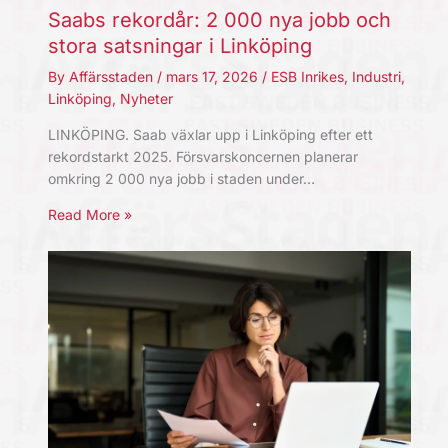
Saabs rekordår: 2 000 nya jobb och
stora satsningar i Linköping
By
Affärsstaden
/
mars 17, 2026
/
ESB Inrikes
,
Industri
,
Linköping
,
Nyheter
LINKÖPING. Saab växlar upp i Linköping efter ett
rekordstarkt 2025. Försvarskoncernen planerar
omkring 2 000 nya jobb i staden under…
Read More »