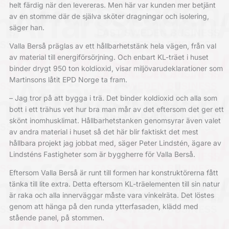
helt färdig när den levereras. Men här var kunden mer betjänt
av en stomme där de själva sköter dragningar och isolering,
säger han.
Valla Berså präglas av ett hållbarhetstänk hela vägen, från val
av material till energiförsörjning. Och enbart KL-träet i huset
binder drygt 950 ton koldioxid, visar miljövarudeklarationer som
Martinsons låtit EPD Norge ta fram.
– Jag tror på att bygga i trä. Det binder koldioxid och alla som
bott i ett trähus vet hur bra man mår av det eftersom det ger ett
skönt inomhusklimat. Hållbarhetstanken genomsyrar även valet
av andra material i huset så det här blir faktiskt det mest
hållbara projekt jag jobbat med, säger Peter Lindstén, ägare av
Lindsténs Fastigheter som är byggherre för Valla Berså.
Eftersom Valla Berså är runt till formen har konstruktörerna fått
tänka till lite extra. Detta eftersom KL-träelementen till sin natur
är raka och alla innerväggar måste vara vinkelräta. Det löstes
genom att hänga på den runda ytterfasaden, klädd med
stående panel, på stommen.