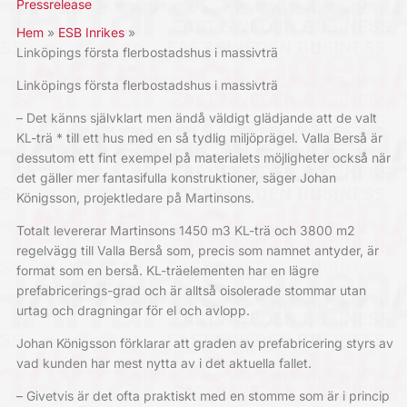
Pressrelease
Hem
ESB Inrikes
Linköpings första flerbostadshus i massivträ
Linköpings första flerbostadshus i massivträ
– Det känns självklart men ändå väldigt glädjande att de valt
KL-trä * till ett hus med en så tydlig miljöprägel. Valla Berså är
dessutom ett fint exempel på materialets möjligheter också när
det gäller mer fantasifulla konstruktioner, säger Johan
Königsson, projektledare på Martinsons.
Totalt levererar Martinsons 1450 m3 KL-trä och 3800 m2
regelvägg till Valla Berså som, precis som namnet antyder, är
format som en berså. KL-träelementen har en lägre
prefabricerings-grad och är alltså oisolerade stommar utan
urtag och dragningar för el och avlopp.
Johan Königsson förklarar att graden av prefabricering styrs av
vad kunden har mest nytta av i det aktuella fallet.
– Givetvis är det ofta praktiskt med en stomme som är i princip