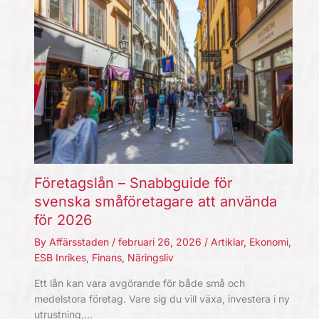
Företagslån – Snabbguide för
svenska småföretagare att använda
för 2026
By
Affärsstaden
/
februari 26, 2026
/
Artiklar
,
Ekonomi
,
ESB Inrikes
,
Finans
,
Näringsliv
Ett lån kan vara avgörande för både små och
medelstora företag. Vare sig du vill växa, investera i ny
utrustning,…