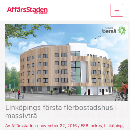
Hoppa
till
innehåll
Linköpings första flerbostadshus i
massivträ
Av
Affärsstaden
/
november 22, 2016
/
ESB Inrikes
,
Linköping
,