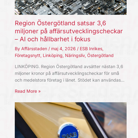
Region Östergötland satsar 3,6
miljoner på affärsutvecklingscheckar
– AI och hållbarhet i fokus
By
Affärsstaden
/
maj 4, 2026
/
ESB Inrikes
,
Företagsnytt
,
Linköping
,
Näringsliv
,
Östergötland
LINKÖPING. Region Östergötland avsätter nästan 3,6
miljoner kronor på affärsutvecklingscheckar för små
och medelstora företag i länet. Stödet kan användas…
Read More »