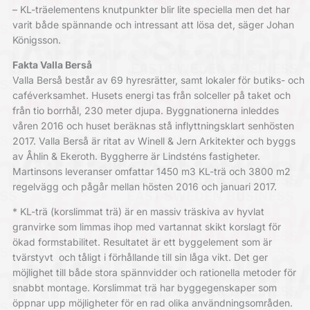
– KL-träelementens knutpunkter blir lite speciella men det har
varit både spännande och intressant att lösa det, säger Johan
Königsson.
Fakta Valla Berså
Valla Berså består av 69 hyresrätter, samt lokaler för butiks- och
caféverksamhet. Husets energi tas från solceller på taket och
från tio borrhål, 230 meter djupa. Byggnationerna inleddes
våren 2016 och huset beräknas stå inflyttningsklart senhösten
2017. Valla Berså är ritat av Winell & Jern Arkitekter och byggs
av Åhlin & Ekeroth. Byggherre är Lindsténs fastigheter.
Martinsons leveranser omfattar 1450 m3 KL-trä och 3800 m2
regelvägg och pågår mellan hösten 2016 och januari 2017.
* KL-trä (korslimmat trä) är en massiv träskiva av hyvlat
granvirke som limmas ihop med vartannat skikt korslagt för
ökad formstabilitet. Resultatet är ett byggelement som är
tvärstyvt och tåligt i förhållande till sin låga vikt. Det ger
möjlighet till både stora spännvidder och rationella metoder för
snabbt montage. Korslimmat trä har byggegenskaper som
öppnar upp möjligheter för en rad olika användningsområden.