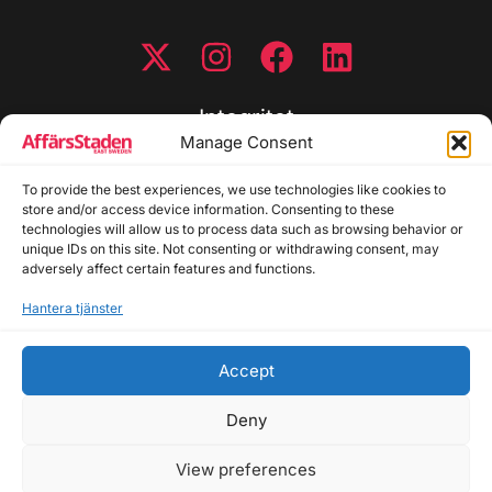
Integritet
Manage Consent
Integritetspolicy
To provide the best experiences, we use technologies like cookies to
Cookiepolicy
store and/or access device information. Consenting to these
Disclaimer
technologies will allow us to process data such as browsing behavior or
Redaktionell policy
unique IDs on this site. Not consenting or withdrawing consent, may
Utgivarinformation
adversely affect certain features and functions.
Hantera tjänster
Kontakta oss
Accept
Allmänna frågor: info@affarsstaden.se | Tipsa
redaktionen: tips@affarsstaden.se | Annonsera:
Deny
annons@affarsstaden.se
View preferences
© 2026 Affärsstaden.se | 2025 Alla rättigheter