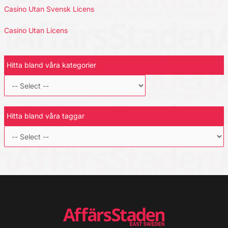
Casino Utan Svensk Licens
Casino Utan Licens
Hitta bland våra kategorier
Hitta bland våra taggar