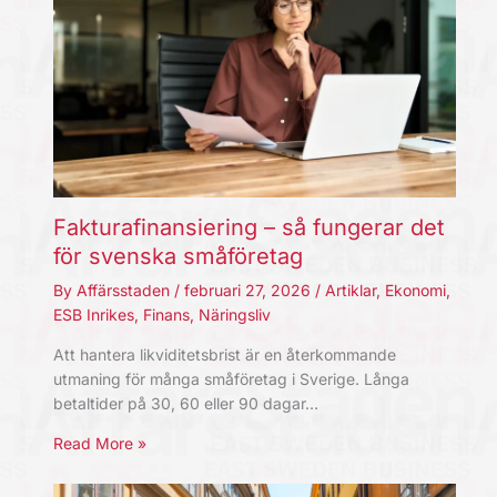
Fakturafinansiering – så fungerar det
för svenska småföretag
By
Affärsstaden
/
februari 27, 2026
/
Artiklar
,
Ekonomi
,
ESB Inrikes
,
Finans
,
Näringsliv
Att hantera likviditetsbrist är en återkommande
utmaning för många småföretag i Sverige. Långa
betaltider på 30, 60 eller 90 dagar…
Read More »