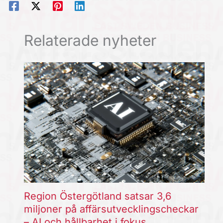
Relaterade nyheter
Region Östergötland satsar 3,6
miljoner på affärsutvecklingscheckar
– AI och hållbarhet i fokus