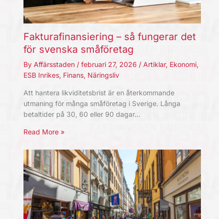
Fakturafinansiering – så fungerar det
för svenska småföretag
By
Affärsstaden
/
februari 27, 2026
/
Artiklar
,
Ekonomi
,
ESB Inrikes
,
Finans
,
Näringsliv
Att hantera likviditetsbrist är en återkommande
utmaning för många småföretag i Sverige. Långa
betaltider på 30, 60 eller 90 dagar…
Read More »