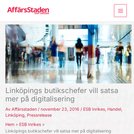
Hoppa
till
innehåll
Linköpings butikschefer vill satsa
mer på digitalisering
Av
Affärsstaden
/
november 23, 2016
/
ESB Inrikes
,
Handel
,
Linköping
,
Pressrelease
Hem
ESB Inrikes
Linköpings butikschefer vill satsa mer på digitalisering