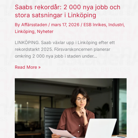
Saabs rekordår: 2 000 nya jobb och
stora satsningar i Linköping
By
Affärsstaden
/
mars 17, 2026
/
ESB Inrikes
,
Industri
,
Linköping
,
Nyheter
LINKÖPING. Saab växlar upp i Linköping efter ett
rekordstarkt 2025. Försvarskoncernen planerar
omkring 2 000 nya jobb i staden under…
Read More »