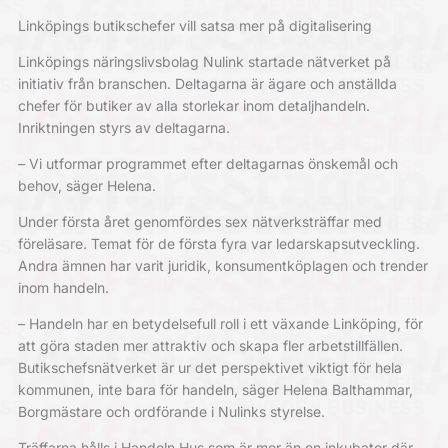
Linköpings butikschefer vill satsa mer på digitalisering
Linköpings näringslivsbolag Nulink startade nätverket på
initiativ från branschen. Deltagarna är ägare och anställda
chefer för butiker av alla storlekar inom detaljhandeln.
Inriktningen styrs av deltagarna.
– Vi utformar programmet efter deltagarnas önskemål och
behov, säger Helena.
Under första året genomfördes sex nätverksträffar med
föreläsare. Temat för de första fyra var ledarskapsutveckling.
Andra ämnen har varit juridik, konsumentköplagen och trender
inom handeln.
– Handeln har en betydelsefull roll i ett växande Linköping, för
att göra staden mer attraktiv och skapa fler arbetstillfällen.
Butikschefsnätverket är ur det perspektivet viktigt för hela
kommunen, inte bara för handeln, säger Helena Balthammar,
Borgmästare och ordförande i Nulinks styrelse.
Träffarna hålls i Handeln Hus som är mer än en inkubator där