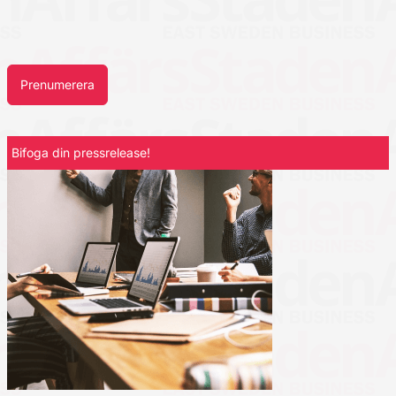
Prenumerera
Bifoga din pressrelease!