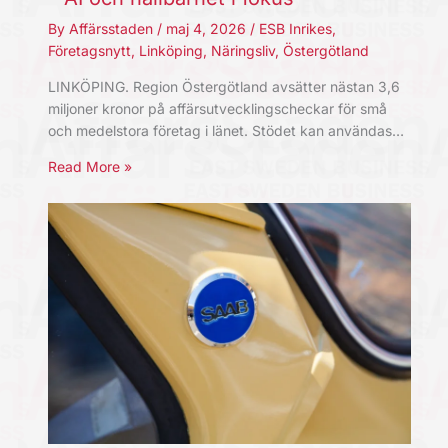
By
Affärsstaden
/
maj 4, 2026
/
ESB Inrikes
,
Företagsnytt
,
Linköping
,
Näringsliv
,
Östergötland
LINKÖPING. Region Östergötland avsätter nästan 3,6
miljoner kronor på affärsutvecklingscheckar för små
och medelstora företag i länet. Stödet kan användas…
Read More »