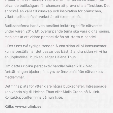
blivande butiksägare får chansen att prova sina affärsidéer. Det
är också en källa till kunskap och inspiration för branschen,
vilket butikschefsnätverket är ett exempel på.
Butikscheferna har även bestämt inriktningen för nätverket
under våren 2017. Ett övergripande tema ska vara digitalisering,
men sett ur ett vidare perspektiv än att starta e-handel.
– Det finns två tydliga trender. Å ena sidan vill vi konsumenter
kunna beställa när det passar oss bäst, å andra sidan vill vi ha
en upplevelse i butiken, säger Helena Thun.
Om detta ur olika perspektiv handlar våren 2017. Vad
fortsättningen bjuder på, styrs av önskemål från nätverkets
medlemmar.
Det finns plats för ytterligare några butikschefer. Intresserade
kan vända sig till Helena Thun eller Malin Grahn på Nulink.
Kontaktuppgifter finns på nulink.se.
Källa: www.nulink.se