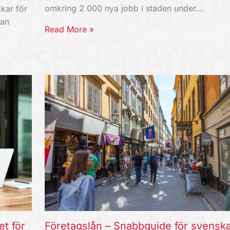
omkring 2 000 nya jobb i staden under…
kar för
kan
Read More »
et för
Företagslån – Snabbguide för svensk