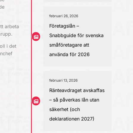
de
februari 26, 2026
Företagslån –
tt arbeta
grupp.
Snabbguide för svenska
småföretagare att
ll i det
rnchef
använda för 2026
februari 13, 2026
Ränteavdraget avskaffas
– så påverkas lån utan
säkerhet (och
deklarationen 2027)