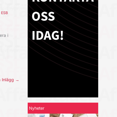
,
ESB
era i
a Inlägg
→
Nyheter