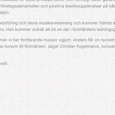
 företagssamarbeten och positiva besöksupplevelser på bå
ijon.
rknadsföring och stora musikevenemang och kommer främst a
s. Han kommer också att bli en del i Kolmårdens lednings
en vi har fortfarande massor ogjort. Anders får en nyckelro
mna honom till Kolmården, säger Christer Fogelmarck, konce
usti.