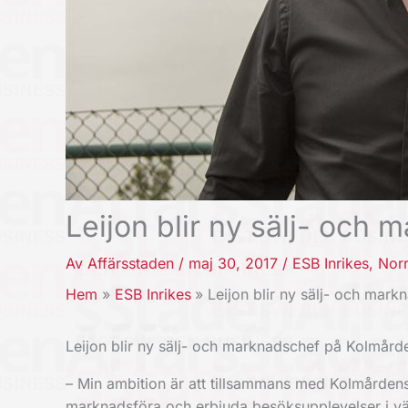
Leijon blir ny sälj- och
Av
Affärsstaden
/
maj 30, 2017
/
ESB Inrikes
,
Nor
Hem
ESB Inrikes
Leijon blir ny sälj- och mar
Leijon blir ny sälj- och marknadschef på Kolmård
– Min ambition är att tillsammans med Kolmårdens 
marknadsföra och erbjuda besöksupplevelser i vä