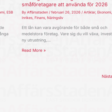
småföretagare att använda för 2026
omi
,
ESB
By
Affärsstaden
/
februari 26, 2026
/
Artiklar
,
Ekonomi
Inrikes
,
Finans
,
Näringsliv
nde
Ett lån kan vara avgörande för både små och
Långa
medelstora företag. Vare sig du vill växa, invest
ny utrustning,…
Read More »
Näst