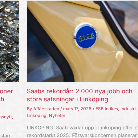
joner
Saabs rekordår: 2 000 nya jobb och
ch
stora satsningar i Linköping
By
Affärsstaden
/
mars 17, 2026
/
ESB Inrikes
,
Industri
,
Linköping
,
Nyheter
gsnytt
,
LINKÖPING. Saab växlar upp i Linköping efter et
rekordstarkt 2025. Försvarskoncernen planerar
stan