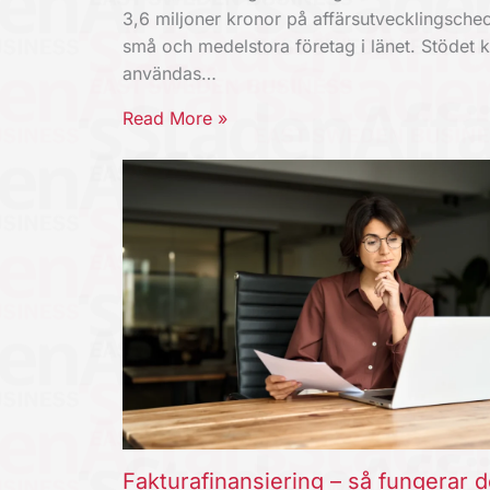
3,6 miljoner kronor på affärsutvecklingschec
små och medelstora företag i länet. Stödet 
användas…
Read More »
Fakturafinansiering – så fungerar d