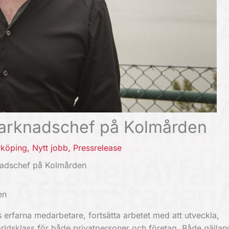
 marknadschef på Kolmården
rköping
,
Nytt jobb
,
Pressrelease
knadschef på Kolmården
en
erfarna medarbetare, fortsätta arbetet med att utveckla,
rldsklass för både privatpersoner och företag. Både gällan