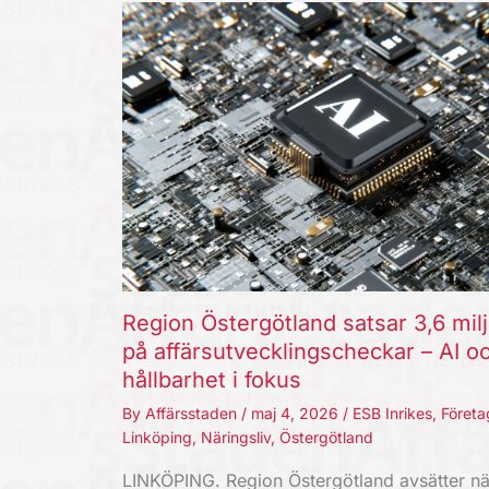
Region Östergötland satsar 3,6 mil
på affärsutvecklingscheckar – AI o
hållbarhet i fokus
By
Affärsstaden
/
maj 4, 2026
/
ESB Inrikes
,
Företa
Linköping
,
Näringsliv
,
Östergötland
LINKÖPING. Region Östergötland avsätter nä