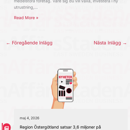
medelstora företag. Vare sig du vill växa, investera i ny
utrustning,…
Read More »
←
Föregående Inlägg
Nästa Inlägg
→
maj 4, 2026
Region Östergötland satsar 3,6 miljoner på