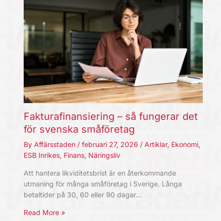
Fakturafinansiering – så fungerar det
för svenska småföretag
By
Affärsstaden
/
februari 27, 2026
/
Artiklar
,
Ekonomi
,
ESB Inrikes
,
Finans
,
Näringsliv
Att hantera likviditetsbrist är en återkommande
utmaning för många småföretag i Sverige. Långa
betaltider på 30, 60 eller 90 dagar…
Read More »