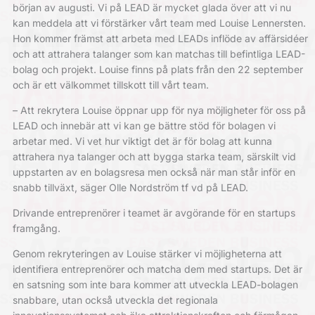
början av augusti. Vi på LEAD är mycket glada över att vi nu
kan meddela att vi förstärker vårt team med Louise Lennersten.
Hon kommer främst att arbeta med LEADs inflöde av affärsidéer
och att attrahera talanger som kan matchas till befintliga LEAD-
bolag och projekt. Louise finns på plats från den 22 september
och är ett välkommet tillskott till vårt team.
– Att rekrytera Louise öppnar upp för nya möjligheter för oss på
LEAD och innebär att vi kan ge bättre stöd för bolagen vi
arbetar med. Vi vet hur viktigt det är för bolag att kunna
attrahera nya talanger och att bygga starka team, särskilt vid
uppstarten av en bolagsresa men också när man står inför en
snabb tillväxt, säger Olle Nordström tf vd på LEAD.
Drivande entreprenörer i teamet är avgörande för en startups
framgång.
Genom rekryteringen av Louise stärker vi möjligheterna att
identifiera entreprenörer och matcha dem med startups. Det är
en satsning som inte bara kommer att utveckla LEAD-bolagen
snabbare, utan också utveckla det regionala