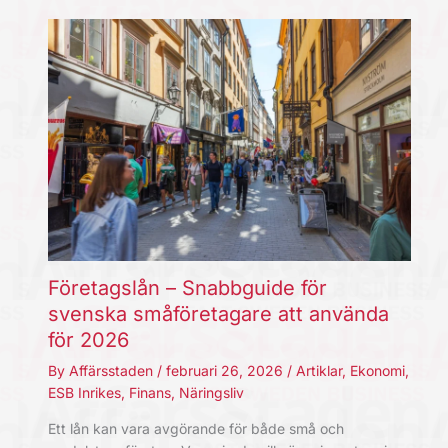
Företagslån – Snabbguide för
svenska småföretagare att använda
för 2026
By
Affärsstaden
/
februari 26, 2026
/
Artiklar
,
Ekonomi
,
ESB Inrikes
,
Finans
,
Näringsliv
Ett lån kan vara avgörande för både små och