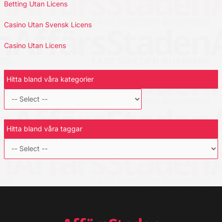
Betting Utan Licens
Casino Utan Svensk Licens
Casino Utan Licens
Hitta bland våra kategorier
Hitta bland våra taggar