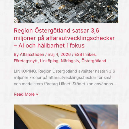
Region Östergötland satsar 3,6
miljoner på affärsutvecklingscheckar
– AI och hållbarhet i fokus
By
Affärsstaden
/
maj 4, 2026
/
ESB Inrikes
,
Företagsnytt
,
Linköping
,
Näringsliv
,
Östergötland
LINKÖPING. Region Östergötland avsätter nästan 3,6
miljoner kronor på affärsutvecklingscheckar för små
och medelstora företag i länet. Stödet kan användas…
Read More »