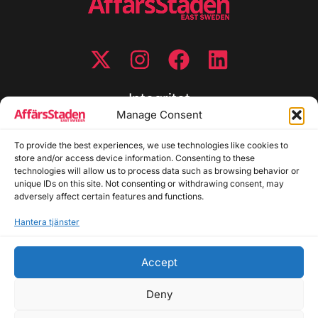
Integritet
Manage Consent
Integritetspolicy
Cookiepolicy
To provide the best experiences, we use technologies like cookies to
store and/or access device information. Consenting to these
Disclaimer
technologies will allow us to process data such as browsing behavior or
Redaktionell policy
unique IDs on this site. Not consenting or withdrawing consent, may
Utgivarinformation
adversely affect certain features and functions.
Hantera tjänster
Kontakta oss
Accept
Allmänna frågor: info@affarsstaden.se | Tipsa
redaktionen: tips@affarsstaden.se | Annonsera:
Deny
annons@affarsstaden.se