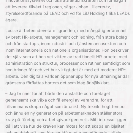
innovationssystemet och öka attraktionskraften och förmågan
att leverera tillväxt i regionen, säger Johan Lilliecreutz,
styrelseordförande på LEAD och vd för LiU Holding tillika LEADs
ägare.
Louise är beteendevetare i grunden, med mångårig erfarenhet
av brett HR-arbete, management och ledning, från stora bolag
och från startups, inom industri- och tjänstemannasektorn och
inom internationella och nationella organisationer. Hon beskriver
det själv som att hon vet vikten av traditionellt HR-arbete, med
administration och struktur, processer och rutiner, samtidigt som
hon brinner för och vet hur viktigt det är med ett modernt HR-
arbete. Den digitala världen öppnar upp för nya utmaningar där
gränserna förflyttas bortom det som idag är självklart.
– Jag brinner för att både den anställde och företaget
gemensamt ska växa och få energi av varandra, för att
tillsammans skapa något som är unikt. Ny teknik, högt tempo
och ännu en ny generation på arbetsmarknaden ställer stora
krav på företag och arbetsgivare generellt. Mitt intresse ligger
då i att visa hur de kraven kan mötas för att skapa en lojalitet
och en drivkraft som förenar idé med genomförande i all sin