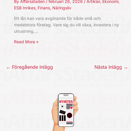
By
Affärsstaden
/
februari 26, 2026
/
Artiklar
,
Ekonomi
,
ESB Inrikes
,
Finans
,
Näringsliv
Ett lån kan vara avgörande för både små och
medelstora företag. Vare sig du vill växa, investera i ny
utrustning,…
Read More »
←
Föregående Inlägg
Nästa Inlägg
→