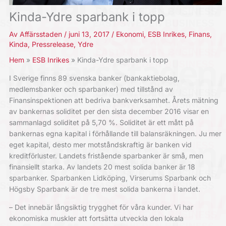
Kinda-Ydre sparbank i topp
Av
Affärsstaden
/
juni 13, 2017
/
Ekonomi
,
ESB Inrikes
,
Finans
,
Kinda
,
Pressrelease
,
Ydre
Hem
ESB Inrikes
Kinda-Ydre sparbank i topp
I Sverige finns 89 svenska banker (bankaktiebolag,
medlemsbanker och sparbanker) med tillstånd av
Finansinspektionen att bedriva bankverksamhet. Årets mätning
av bankernas soliditet per den sista december 2016 visar en
sammanlagd soliditet på 5,70 %. Soliditet är ett mått på
bankernas egna kapital i förhållande till balansräkningen. Ju mer
eget kapital, desto mer motståndskraftig är banken vid
kreditförluster. Landets fristående sparbanker är små, men
finansiellt starka. Av landets 20 mest solida banker är 18
sparbanker. Sparbanken Lidköping, Virserums Sparbank och
Högsby Sparbank är de tre mest solida bankerna i landet.
– Det innebär långsiktig trygghet för våra kunder. Vi har
ekonomiska muskler att fortsätta utveckla den lokala