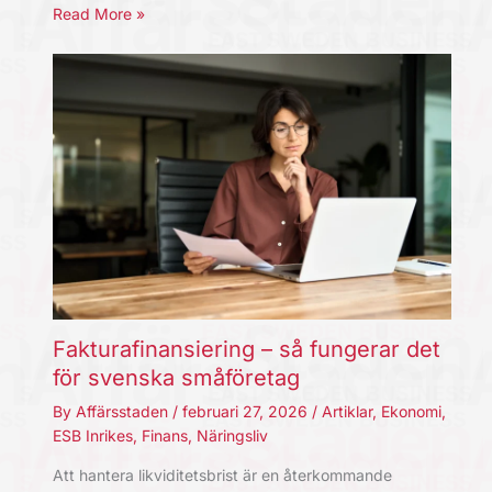
Read More »
Fakturafinansiering – så fungerar det
för svenska småföretag
By
Affärsstaden
/
februari 27, 2026
/
Artiklar
,
Ekonomi
,
ESB Inrikes
,
Finans
,
Näringsliv
Att hantera likviditetsbrist är en återkommande