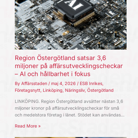
Region Östergötland satsar 3,6
miljoner på affärsutvecklingscheckar
– AI och hållbarhet i fokus
By
Affärsstaden
/
maj 4, 2026
/
ESB Inrikes
,
Företagsnytt
,
Linköping
,
Näringsliv
,
Östergötland
LINKÖPING. Region Östergötland avsätter nästan 3,6
miljoner kronor på affärsutvecklingscheckar för små
och medelstora företag i länet. Stödet kan användas…
Read More »