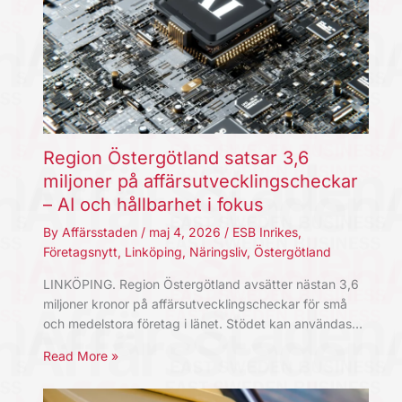
Region Östergötland satsar 3,6
miljoner på affärsutvecklingscheckar
– AI och hållbarhet i fokus
By
Affärsstaden
/
maj 4, 2026
/
ESB Inrikes
,
Företagsnytt
,
Linköping
,
Näringsliv
,
Östergötland
LINKÖPING. Region Östergötland avsätter nästan 3,6
miljoner kronor på affärsutvecklingscheckar för små
och medelstora företag i länet. Stödet kan användas…
Read More »