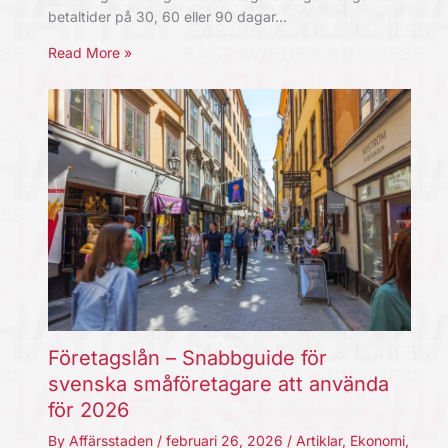
betaltider på 30, 60 eller 90 dagar…
Read More »
Företagslån – Snabbguide för
svenska småföretagare att använda
för 2026
By
Affärsstaden
/
februari 26, 2026
/
Artiklar
,
Ekonomi
,