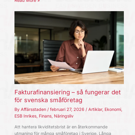
Read More »
Fakturafinansiering – så fungerar det
för svenska småföretag
By
Affärsstaden
/
februari 27, 2026
/
Artiklar
,
Ekonomi
,
ESB Inrikes
,
Finans
,
Näringsliv
Att hantera likviditetsbrist är en återkommande
utmaning för många småföretag i Sverige. Långa