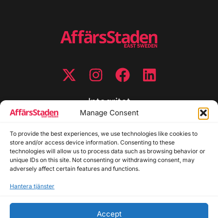
Integritet
Manage Consent
Integritetspolicy
Cookiepolicy
To provide the best experiences, we use technologies like cookies to
store and/or access device information. Consenting to these
Disclaimer
technologies will allow us to process data such as browsing behavior or
Redaktionell policy
unique IDs on this site. Not consenting or withdrawing consent, may
Utgivarinformation
adversely affect certain features and functions.
Hantera tjänster
Kontakta oss
Accept