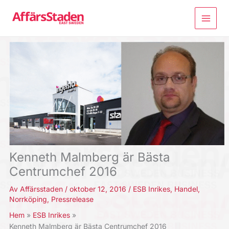
Hoppa
till
innehåll
Kenneth Malmberg är Bästa
Centrumchef 2016
Av
Affärsstaden
/
oktober 12, 2016
/
ESB Inrikes
,
Handel
,
Norrköping
,
Pressrelease
Hem
ESB Inrikes
Kenneth Malmberg är Bästa Centrumchef 2016