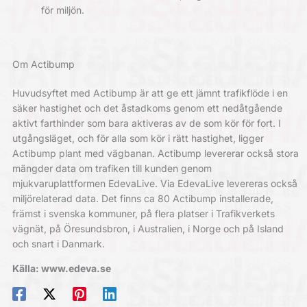
för miljön.
Om Actibump
Huvudsyftet med Actibump är att ge ett jämnt trafikflöde i en
säker hastighet och det åstadkoms genom ett nedåtgående
aktivt farthinder som bara aktiveras av de som kör för fort. I
utgångsläget, och för alla som kör i rätt hastighet, ligger
Actibump plant med vägbanan. Actibump levererar också stora
mängder data om trafiken till kunden genom
mjukvaruplattformen EdevaLive. Via EdevaLive levereras också
miljörelaterad data. Det finns ca 80 Actibump installerade,
främst i svenska kommuner, på flera platser i Trafikverkets
vägnät, på Öresundsbron, i Australien, i Norge och på Island
och snart i Danmark.
Källa: www.edeva.se