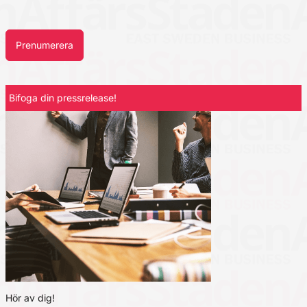
Prenumerera
Bifoga din pressrelease!
Hör av dig!