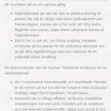
på tre platser på en och samma gång.
Vejdirektoratet ser det här som en jättebra lösning till
platser där det är viktigt med både trafiksäkerhet och
framkomlighet, platser där vi har svårt att hitta andra
åtgärder som passar, säger Maria Lønsmand Sande på
Vejdirektoratet.
Därför har vi valt att, i en första omgång, installera
Actibump på tre platser för att utvärdera resultatet och
se på vilka regeländringar som kan behövas för en
potentiell större utrullning.
För Edeva betyder det här mycket. Produkten Actibump har en
världsmarknad
Att vi expanderar internationellt, och framförallt i Norden,
är ett tecken på hur bra det har fungerat med Actibump i
Sverige, säger David Eskilsson, VD på Edeva.
Systemet har ju många effekter. Actibump underlättar
omställningen mot mer aktiv mobilitet och en snabbare
och mer bekväm kollektivtrafik, något som också är bra