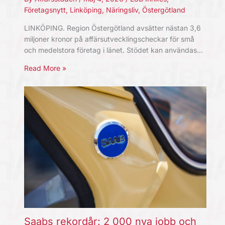
Företagsnytt
,
Linköping
,
Näringsliv
,
Östergötland
LINKÖPING. Region Östergötland avsätter nästan 3,6
miljoner kronor på affärsutvecklingscheckar för små
och medelstora företag i länet. Stödet kan användas…
Read More »
Saabs rekordår: 2 000 nya jobb och