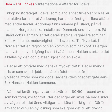
Hem
ESB Inrikes
Internationella affärer för Edeva
Linköpingsföretaget Edeva, som bland annat tillverkar och säljer
det aktiva farthindret Actibump, har under året gjort flera affärer
med andra länder. Actibump finns numera på Island, på två
platser i Norge och ska installeras i Danmark under vintern. På
Island och i Danmark är det deras statliga väghållare som har
köpt Actibump, motsvarigheten till svenska Trafikverket. I
Norge är det en region och en kommun som har köpt. I Bergen
har systemet varit igång i snart två år men i Halden startade det
alldeles nyligen och platsen ligger vid en skola.
– Det är ett område med ganska mycket trafik. Det er många
bilister som ska till jobbet i närområdet och det är
yrkeschaufförer som kör gods, säger avdelningschef gata Jan-
Erik Hansen i Halden kommune.
– Våra trafikmätningar visar dessvärre at 80-90 procent av de
som kör förbi, kör for fort. När det ligger en skola på båda sidor
av vägen, blir det ännu viktigare att köra försiktigt här. Därför
använder vi nu en ny lösning som ska göra det till ett tryggt