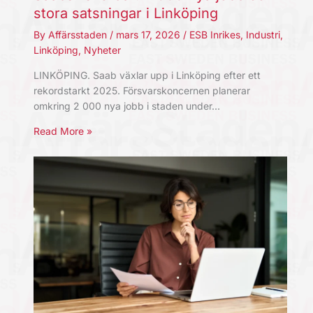
stora satsningar i Linköping
By
Affärsstaden
/
mars 17, 2026
/
ESB Inrikes
,
Industri
,
Linköping
,
Nyheter
LINKÖPING. Saab växlar upp i Linköping efter ett
rekordstarkt 2025. Försvarskoncernen planerar
omkring 2 000 nya jobb i staden under…
Read More »