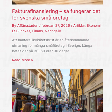
Fakturafinansiering – så fungerar det
för svenska småföretag
By
Affärsstaden
/
februari 27, 2026
/
Artiklar
,
Ekonomi
,
ESB Inrikes
,
Finans
,
Näringsliv
Att hantera likviditetsbrist är en återkommande
utmaning för många småföretag i Sverige. Långa
betaltider på 30, 60 eller 90 dagar…
Read More »