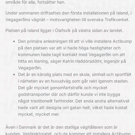
område för alla, fortsätter han.
Under sommaren driftsattes den första installationen på Island, i
Vegagerðins vägnät – motsvarigheten till svenska Trafikverket.
Platsen på Island ligger i Ólafsvík på västra sidan av landet.
Den primära anledningen till att vi ville installera Actibump
på den platsen var att vi hade höga hastigheter och
kommunen hade tagit kontakt med Vegagerðin om att
hitta en lösning, säger Katrín Halldórsdóttir, ingenjör på
Vegagerðin.
Det är en känslig plats med en skola, simhall och sportfält
i närheten av en huvudväg som går rakt igenom staden.
Det går mycket genomfartstrafik och mycket
godstransporter där och därför kunde vi inte bygga
något traditionellt farthinder. Det enda andra alternativet
hade varit att designa om gatan helt, vilket hade kostat
mycket, mycket mer.
Även i Danmark är det är den statliga väghållaren som är
kunden, Vejdirektoratet, och de kommer att installera Actibump