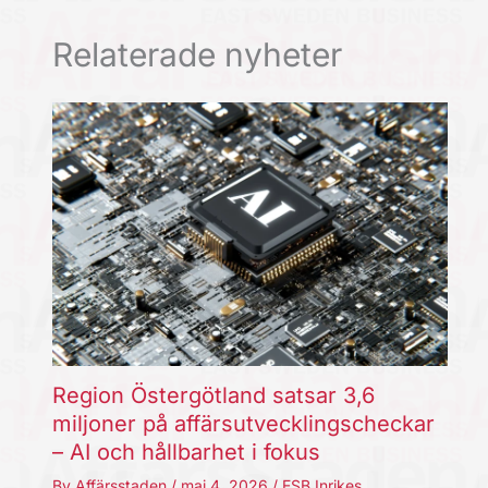
Relaterade nyheter
Region Östergötland satsar 3,6
miljoner på affärsutvecklingscheckar
– AI och hållbarhet i fokus
By
Affärsstaden
/
maj 4, 2026
/
ESB Inrikes
,