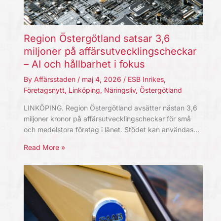
Region Östergötland satsar 3,6
miljoner på affärsutvecklingscheckar
– AI och hållbarhet i fokus
By
Affärsstaden
/
maj 4, 2026
/
ESB Inrikes
,
Företagsnytt
,
Linköping
,
Näringsliv
,
Östergötland
LINKÖPING. Region Östergötland avsätter nästan 3,6
miljoner kronor på affärsutvecklingscheckar för små
och medelstora företag i länet. Stödet kan användas…
Read More »