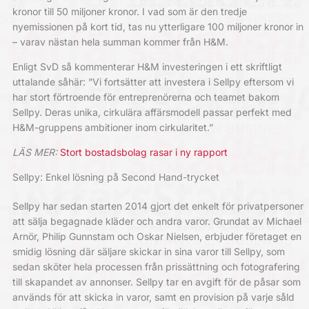
kronor till 50 miljoner kronor. I vad som är den tredje
nyemissionen på kort tid, tas nu ytterligare 100 miljoner kronor in
– varav nästan hela summan kommer från H&M.
Enligt SvD så kommenterar H&M investeringen i ett skriftligt
uttalande såhär: ”Vi fortsätter att investera i Sellpy eftersom vi
har stort förtroende för entreprenörerna och teamet bakom
Sellpy. Deras unika, cirkulära affärsmodell passar perfekt med
H&M-gruppens ambitioner inom cirkularitet.”
LÄS MER:
Stort bostadsbolag rasar i ny rapport
Sellpy: Enkel lösning på Second Hand-trycket
Sellpy har sedan starten 2014 gjort det enkelt för privatpersoner
att sälja begagnade kläder och andra varor. Grundat av Michael
Arnör, Philip Gunnstam och Oskar Nielsen, erbjuder företaget en
smidig lösning där säljare skickar in sina varor till Sellpy, som
sedan sköter hela processen från prissättning och fotografering
till skapandet av annonser. Sellpy tar en avgift för de påsar som
används för att skicka in varor, samt en provision på varje såld