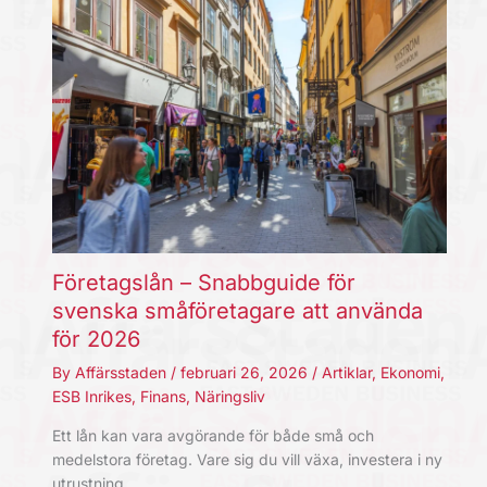
Företagslån – Snabbguide för
svenska småföretagare att använda
för 2026
By
Affärsstaden
/
februari 26, 2026
/
Artiklar
,
Ekonomi
,
ESB Inrikes
,
Finans
,
Näringsliv
Ett lån kan vara avgörande för både små och
medelstora företag. Vare sig du vill växa, investera i ny
utrustning,…