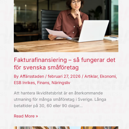
Fakturafinansiering – så fungerar det
för svenska småföretag
By
Affärsstaden
/
februari 27, 2026
/
Artiklar
,
Ekonomi
,
ESB Inrikes
,
Finans
,
Näringsliv
Att hantera likviditetsbrist är en återkommande
utmaning för många småföretag i Sverige. Långa
betaltider på 30, 60 eller 90 dagar…
Read More »