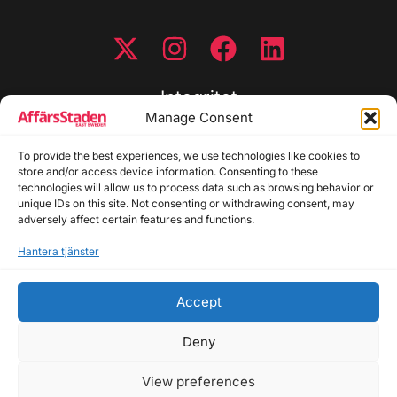
Integritet
Manage Consent
Integritetspolicy
To provide the best experiences, we use technologies like cookies to
Cookiepolicy
store and/or access device information. Consenting to these
Disclaimer
technologies will allow us to process data such as browsing behavior or
Redaktionell policy
unique IDs on this site. Not consenting or withdrawing consent, may
Utgivarinformation
adversely affect certain features and functions.
Hantera tjänster
Kontakta oss
Accept
Allmänna frågor: info@affarsstaden.se | Tipsa
redaktionen: tips@affarsstaden.se | Annonsera:
Deny
annons@affarsstaden.se
View preferences
© 2026 Affärsstaden.se | 2025 Alla rättigheter