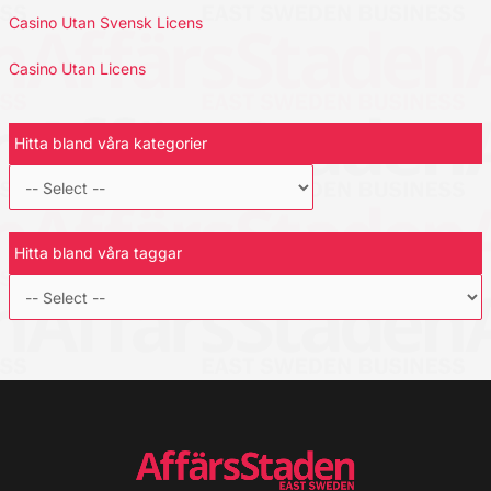
Casino Utan Svensk Licens
Casino Utan Licens
Hitta bland våra kategorier
Hitta bland våra taggar