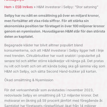
Hem
ESB Inrikes
H&M investerar i Sellpy: ”Stor satsning”
Sellpy har nu nått en omsättning på över en miljard kronor,
men fortsätter att visa röda siffror. För att stärka sin
ekonomiska position tar företaget in över 100 miljoner kronor
genom en nyemission. Huvudägaren H&M står för den största
delen av kapitalet.
Begagnade kläder har blivit alltmer populärt bland
konsumenterna, och att H&M investerar i Sellpy ligger helt i linje
med trenden. Cirkulärbutiker har vuxit snabbt i popularitet på
senare tid och alltfler större klädkedjor vill hänga på. Det pratas
nu vilt och brett och om att kända bolag ska gå samma väg som
H&M och Sellpy, och sätta Second Hand-butiker på kartan.
Ökad omsättning & Nyemission
För det verksamhetsår som avslutades i november 2023,
redovisade Sellpy en omsättning på 1,2 miljarder kronor. Det
motsvarar en ökning på 59 procent jämfört med föregående år.
Samtidigt har företagets rörelseförlust ökat från 14 miljoner