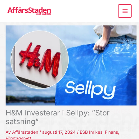
Hoppa
till
innehåll
H&M investerar i Sellpy: ”Stor
satsning”
Av
Affärsstaden
/
augusti 17, 2024
/
ESB Inrikes
,
Finans
,
Företagsnytt