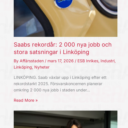
Saabs rekordår: 2 000 nya jobb och
stora satsningar i Linköping
By
Affärsstaden
/
mars 17, 2026
/
ESB Inrikes
,
Industri
,
Linköping
,
Nyheter
LINKÖPING. Saab växlar upp i Linköping efter ett
rekordstarkt 2025. Försvarskoncernen planerar
omkring 2 000 nya jobb i staden under…
Read More »