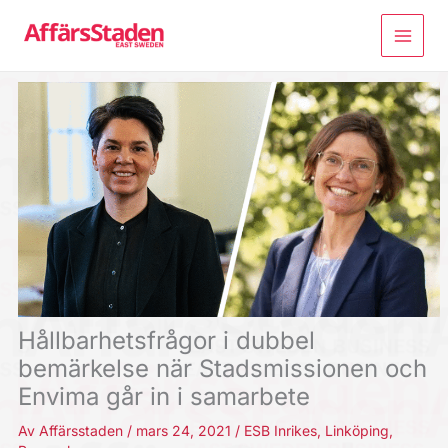
Hoppa
till
innehåll
Hållbarhetsfrågor i dubbel
bemärkelse när Stadsmissionen och
Envima går in i samarbete
Av
Affärsstaden
/
mars 24, 2021
/
ESB Inrikes
,
Linköping
,