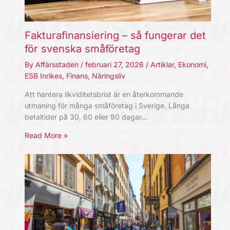
Fakturafinansiering – så fungerar det
för svenska småföretag
By
Affärsstaden
/
februari 27, 2026
/
Artiklar
,
Ekonomi
,
ESB Inrikes
,
Finans
,
Näringsliv
Att hantera likviditetsbrist är en återkommande
utmaning för många småföretag i Sverige. Långa
betaltider på 30, 60 eller 90 dagar…
Read More »