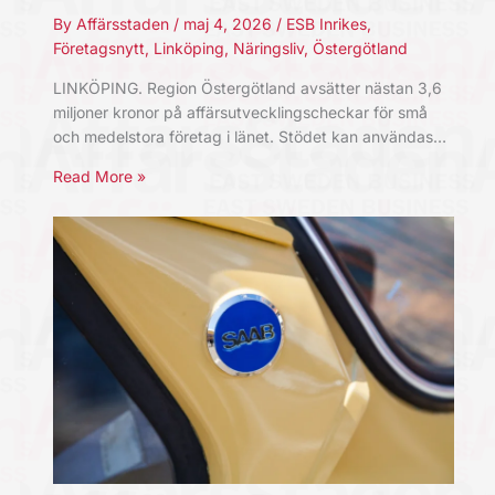
By
Affärsstaden
/
maj 4, 2026
/
ESB Inrikes
,
Företagsnytt
,
Linköping
,
Näringsliv
,
Östergötland
LINKÖPING. Region Östergötland avsätter nästan 3,6
miljoner kronor på affärsutvecklingscheckar för små
och medelstora företag i länet. Stödet kan användas…
Read More »