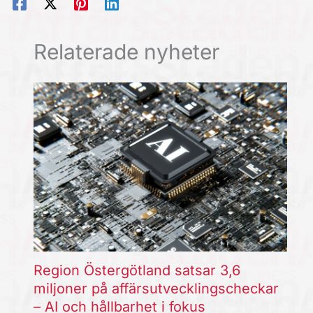
Relaterade nyheter
Region Östergötland satsar 3,6
miljoner på affärsutvecklingscheckar
– AI och hållbarhet i fokus