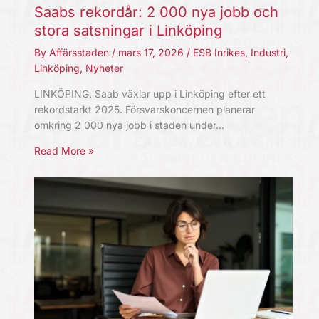
Saabs rekordår: 2 000 nya jobb och
stora satsningar i Linköping
By
Affärsstaden
/
mars 17, 2026
/
ESB Inrikes
,
Industri
,
Linköping
,
Nyheter
LINKÖPING. Saab växlar upp i Linköping efter ett
rekordstarkt 2025. Försvarskoncernen planerar
omkring 2 000 nya jobb i staden under…
Read More »