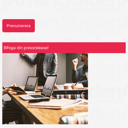
Prenumerera
Bifoga din pressrelease!