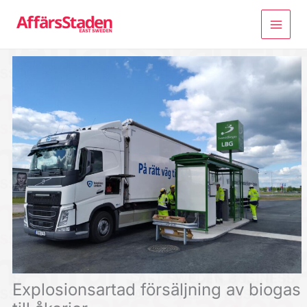
Hoppa
till
innehåll
Explosionsartad försäljning av biogas