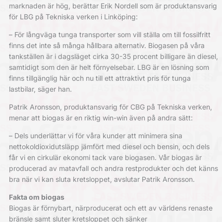
marknaden är hög, berättar Erik Nordell som är produktansvarig
för LBG på Tekniska verken i Linköping:
– För långväga tunga transporter som vill ställa om till fossilfritt
finns det inte så många hållbara alternativ. Biogasen på våra
tankställen är i dagsläget cirka 30-35 procent billigare än diesel,
samtidigt som den är helt förnyelsebar. LBG är en lösning som
finns tillgänglig här och nu till ett attraktivt pris för tunga
lastbilar, säger han.
Patrik Aronsson, produktansvarig för CBG på Tekniska verken,
menar att biogas är en riktig win-win även på andra sätt:
– Dels underlättar vi för våra kunder att minimera sina
nettokoldioxidutsläpp jämfört med diesel och bensin, och dels
får vi en cirkulär ekonomi tack vare biogasen. Vår biogas är
producerad av matavfall och andra restprodukter och det känns
bra när vi kan sluta kretsloppet, avslutar Patrik Aronsson.
Fakta om biogas
Biogas är förnybart, närproducerat och ett av världens renaste
bränsle samt sluter kretsloppet och sänker