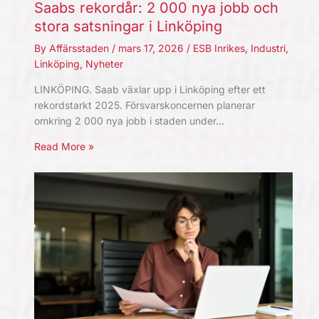
Saabs rekordår: 2 000 nya jobb och
stora satsningar i Linköping
By
Affärsstaden
/
mars 17, 2026
/
ESB Inrikes
,
Industri
,
Linköping
,
Nyheter
LINKÖPING. Saab växlar upp i Linköping efter ett
rekordstarkt 2025. Försvarskoncernen planerar
omkring 2 000 nya jobb i staden under…
Read More »