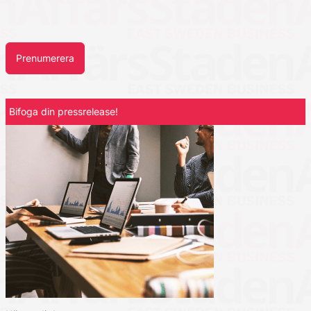
Prenumerera
Bifoga din pressrelease!