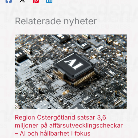
Relaterade nyheter
Region Östergötland satsar 3,6
miljoner på affärsutvecklingscheckar
– AI och hållbarhet i fokus