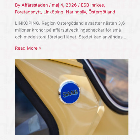
By
Affärsstaden
/
maj 4, 2026
/
ESB Inrikes
,
Företagsnytt
,
Linköping
,
Näringsliv
,
Östergötland
LINKÖPING. Region Östergötland avsätter nästan 3,6
miljoner kronor på affärsutvecklingscheckar för små
och medelstora företag i länet. Stödet kan användas…
Read More »