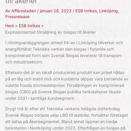
till åkerier
Av
Affärsstaden
/
januari 28, 2022
/
ESB Inrikes
,
Linköping
,
Pressrelease
Hem
ESB Inrikes
Explosionsartad försäljning av biogas till åkerier
I rötningsanläggningen utmed E4-an i Linköping tillverkar och
energiförtätar Tekniska verken den biogas i flytande och
komprimerad form som Svensk Biogas levererar till transport-
och industrisektorn.
Eftersom det är en lokalt producerad produkt kan priset hållas
på en låg och stabil nivå och kunderna slipper vara beroende av
volatila fossila drivmedelspriser. Försäljningen av komprimerad
biogas (CBG) på Svensk Biogas publika tankstationer ökade
under 2021 i samtliga kundsegment.
Drygt två år efter att Tekniska verkens helägda dotterbolag
Svensk Biogas började sälja LBG till lastbilar, fortsätter företaget
att satsa på åkerisegmentet. Bland annat öppnar en tredje
tankstation i Norrköping under 2022. Efterfrågan av biogas på