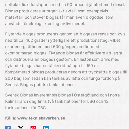
nettokoldioxidutsläppen med ca 90 procent jämfört med diesel.
Biogas produceras ur organiskt avfall, som exempelvis
matavfall, och utöver biogas får man även biogödsel som
används för ekologisk odling av livsmedel.
Flytande biogas produceras genom att biogasen renas och kyls
ned till ca -162 grader i ytterligare ett produktionssteg, vilket
ökar energitätheten med 600 gånger jämfört med
okomprimerad biogas. Flytande biogas är effektivare att lagra
och distribuera än biogas i gasform. En lastbil som drivs med
flytande biogas har en räckvidd på upp till 150 mil.
Komprimerad biogas produceras genom att trycksätta biogas till
200 bar, som sedan kan tankas av lätta och tunga fordon på
Svensk Biogas publika tankstationer.
Svensk Biogas levererar sin biogas i Östergötland och i norra
Kalmar län: i dag finns två tankstationer för LBG och 13
tankstationer för CBG.
Källa: www.tekniskaverken.se