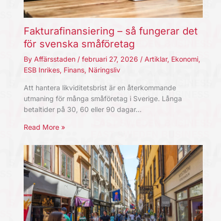
Fakturafinansiering – så fungerar det
för svenska småföretag
By
Affärsstaden
/
februari 27, 2026
/
Artiklar
,
Ekonomi
,
ESB Inrikes
,
Finans
,
Näringsliv
Att hantera likviditetsbrist är en återkommande
utmaning för många småföretag i Sverige. Långa
betaltider på 30, 60 eller 90 dagar…
Read More »