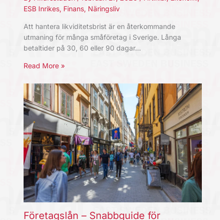
ESB Inrikes
,
Finans
,
Näringsliv
Att hantera likviditetsbrist är en återkommande
utmaning för många småföretag i Sverige. Långa
betaltider på 30, 60 eller 90 dagar…
Read More »
Företagslån – Snabbguide för