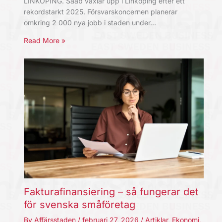
LINKÖPING. Saab växlar upp i Linköping efter ett
rekordstarkt 2025. Försvarskoncernen planerar
omkring 2 000 nya jobb i staden under…
Read More »
Fakturafinansiering – så fungerar det
för svenska småföretag
By
Affärsstaden
/
februari 27, 2026
/
Artiklar
,
Ekonomi
,