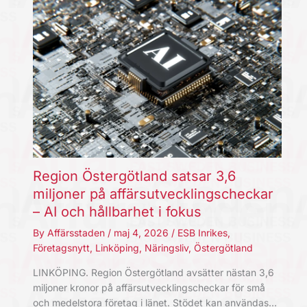
Region Östergötland satsar 3,6
miljoner på affärsutvecklingscheckar
– AI och hållbarhet i fokus
By
Affärsstaden
/
maj 4, 2026
/
ESB Inrikes
,
Företagsnytt
,
Linköping
,
Näringsliv
,
Östergötland
LINKÖPING. Region Östergötland avsätter nästan 3,6
miljoner kronor på affärsutvecklingscheckar för små
och medelstora företag i länet. Stödet kan användas…