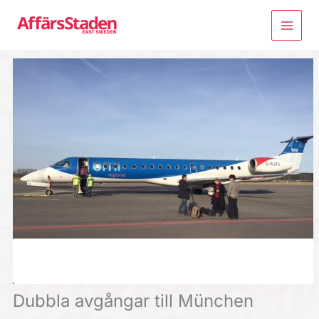
Hoppa
till
innehåll
Dubbla avgångar till München