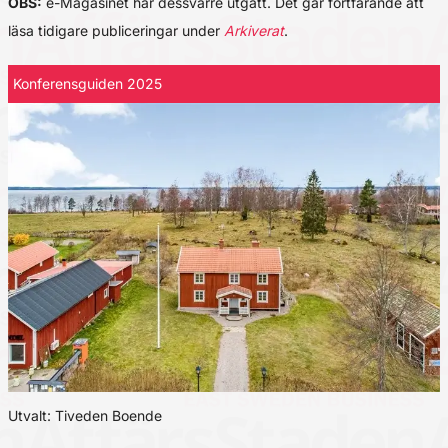
OBS:
e-Magasinet har dessvärre utgått. Det går fortfarande att
läsa tidigare publiceringar under
Arkiverat
.
Konferensguiden 2025
Utvalt: Tiveden Boende