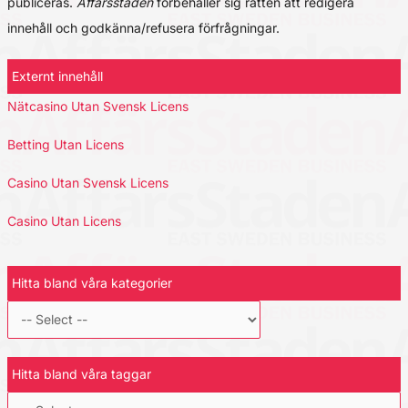
publiceras.
Affärsstaden
förbehåller sig rätten att redigera
innehåll och godkänna/refusera förfrågningar.
Externt innehåll
Nätcasino Utan Svensk Licens
Betting Utan Licens
Casino Utan Svensk Licens
Casino Utan Licens
Hitta bland våra kategorier
Hitta bland våra taggar