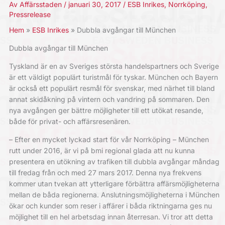
Av
Affärsstaden
/
januari 30, 2017
/
ESB Inrikes
,
Norrköping
,
Pressrelease
Hem
ESB Inrikes
Dubbla avgångar till München
Dubbla avgångar till München
Tyskland är en av Sveriges största handelspartners och Sverige
är ett väldigt populärt turistmål för tyskar. München och Bayern
är också ett populärt resmål för svenskar, med närhet till bland
annat skidåkning på vintern och vandring på sommaren. Den
nya avgången ger bättre möjligheter till ett utökat resande,
både för privat- och affärsresenären.
– Efter en mycket lyckad start för vår Norrköping – München
rutt under 2016, är vi på bmi regional glada att nu kunna
presentera en utökning av trafiken till dubbla avgångar måndag
till fredag från och med 27 mars 2017. Denna nya frekvens
kommer utan tvekan att ytterligare förbättra affärsmöjligheterna
mellan de båda regionerna. Anslutningsmöjligheterna i München
ökar och kunder som reser i affärer i båda riktningarna ges nu
möjlighet till en hel arbetsdag innan återresan. Vi tror att detta