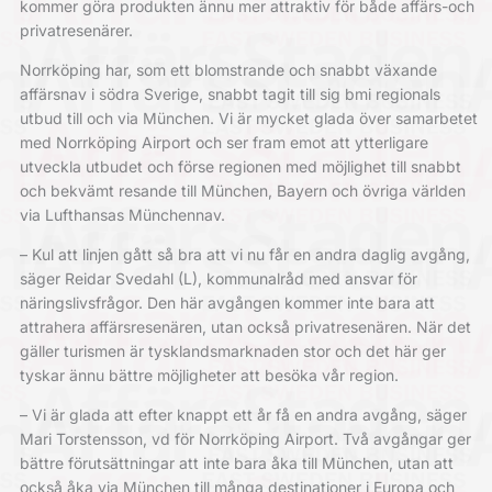
kommer göra produkten ännu mer attraktiv för både affärs-och
privatresenärer.
Norrköping har, som ett blomstrande och snabbt växande
affärsnav i södra Sverige, snabbt tagit till sig bmi regionals
utbud till och via München. Vi är mycket glada över samarbetet
med Norrköping Airport och ser fram emot att ytterligare
utveckla utbudet och förse regionen med möjlighet till snabbt
och bekvämt resande till München, Bayern och övriga världen
via Lufthansas Münchennav.
– Kul att linjen gått så bra att vi nu får en andra daglig avgång,
säger Reidar Svedahl (L), kommunalråd med ansvar för
näringslivsfrågor. Den här avgången kommer inte bara att
attrahera affärsresenären, utan också privatresenären. När det
gäller turismen är tysklandsmarknaden stor och det här ger
tyskar ännu bättre möjligheter att besöka vår region.
– Vi är glada att efter knappt ett år få en andra avgång, säger
Mari Torstensson, vd för Norrköping Airport. Två avgångar ger
bättre förutsättningar att inte bara åka till München, utan att
också åka via München till många destinationer i Europa och