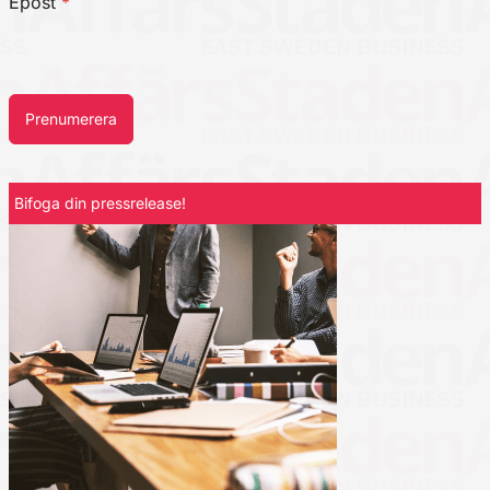
Epost
*
Prenumerera
Bifoga din pressrelease!