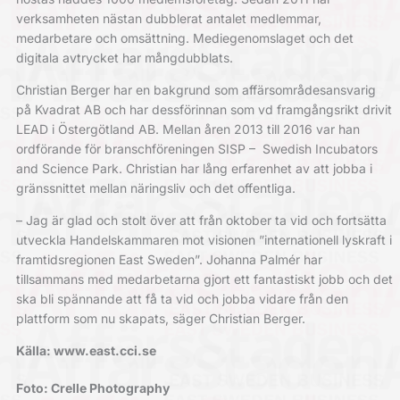
verksamheten nästan dubblerat antalet medlemmar,
medarbetare och omsättning. Mediegenomslaget och det
digitala avtrycket har mångdubblats.
Christian Berger har en bakgrund som affärsområdesansvarig
på Kvadrat AB och har dessförinnan som vd framgångsrikt drivit
LEAD i Östergötland AB. Mellan åren 2013 till 2016 var han
ordförande för branschföreningen SISP – Swedish Incubators
and Science Park. Christian har lång erfarenhet av att jobba i
gränssnittet mellan näringsliv och det offentliga.
– Jag är glad och stolt över att från oktober ta vid och fortsätta
utveckla Handelskammaren mot visionen ”internationell lyskraft i
framtidsregionen East Sweden”. Johanna Palmér har
tillsammans med medarbetarna gjort ett fantastiskt jobb och det
ska bli spännande att få ta vid och jobba vidare från den
plattform som nu skapats, säger Christian Berger.
Källa: www.east.cci.se
Foto: Crelle Photography