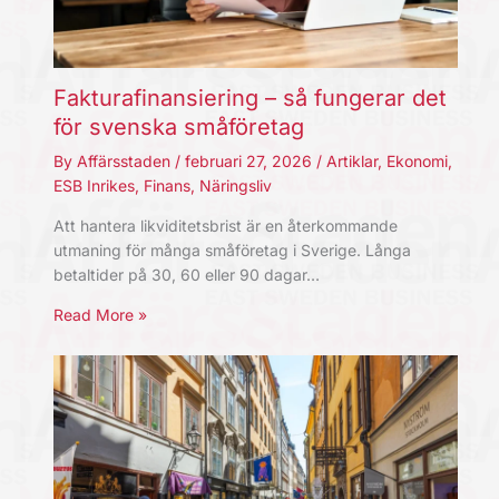
Fakturafinansiering – så fungerar det
för svenska småföretag
By
Affärsstaden
/
februari 27, 2026
/
Artiklar
,
Ekonomi
,
ESB Inrikes
,
Finans
,
Näringsliv
Att hantera likviditetsbrist är en återkommande
utmaning för många småföretag i Sverige. Långa
betaltider på 30, 60 eller 90 dagar…
Read More »