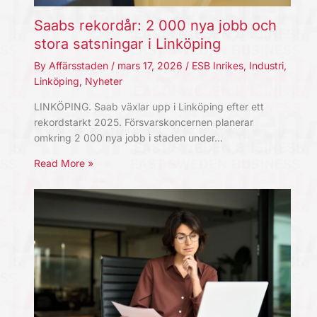
Saabs rekordår: 2 000 nya jobb och
stora satsningar i Linköping
By
Affärsstaden
/
mars 17, 2026
/
ESB Inrikes
,
Industri
,
Linköping
,
Nyheter
LINKÖPING. Saab växlar upp i Linköping efter ett
rekordstarkt 2025. Försvarskoncernen planerar
omkring 2 000 nya jobb i staden under…
Read More »