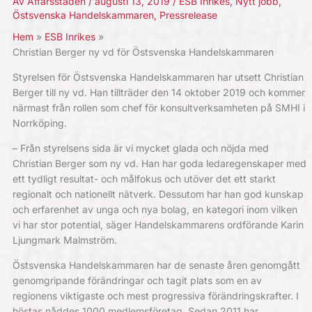
Av
Affärsstaden
/
augusti 13, 2019
/
ESB Inrikes
,
Nytt jobb
,
Östsvenska Handelskammaren
,
Pressrelease
Hem
ESB Inrikes
Christian Berger ny vd för Östsvenska Handelskammaren
Styrelsen för Östsvenska Handelskammaren har utsett Christian
Berger till ny vd. Han tillträder den 14 oktober 2019 och kommer
närmast från rollen som chef för konsultverksamheten på SMHI i
Norrköping.
– Från styrelsens sida är vi mycket glada och nöjda med
Christian Berger som ny vd. Han har goda ledaregenskaper med
ett tydligt resultat- och målfokus och utöver det ett starkt
regionalt och nationellt nätverk. Dessutom har han god kunskap
och erfarenhet av unga och nya bolag, en kategori inom vilken
vi har stor potential, säger Handelskammarens ordförande Karin
Ljungmark Malmström.
Östsvenska Handelskammaren har de senaste åren genomgått
genomgripande förändringar och tagit plats som en av
regionens viktigaste och mest progressiva förändringskrafter. I
höstas nåddes 1000 medlemsföretag. Sedan 2011 har