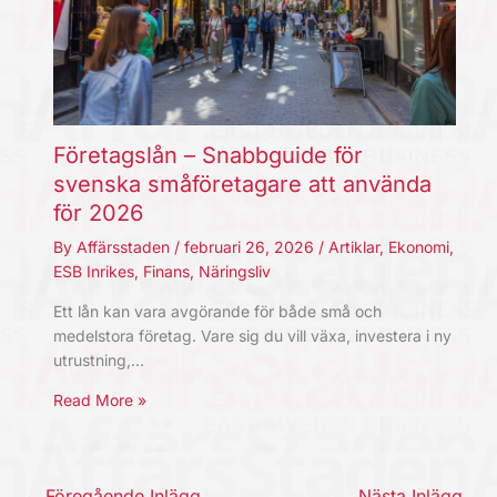
Företagslån – Snabbguide för
svenska småföretagare att använda
för 2026
By
Affärsstaden
/
februari 26, 2026
/
Artiklar
,
Ekonomi
,
ESB Inrikes
,
Finans
,
Näringsliv
Ett lån kan vara avgörande för både små och
medelstora företag. Vare sig du vill växa, investera i ny
utrustning,…
Read More »
←
Föregående Inlägg
Nästa Inlägg
→