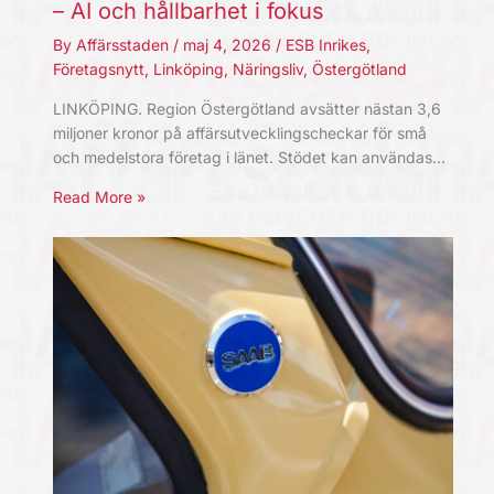
– AI och hållbarhet i fokus
By
Affärsstaden
/
maj 4, 2026
/
ESB Inrikes
,
Företagsnytt
,
Linköping
,
Näringsliv
,
Östergötland
LINKÖPING. Region Östergötland avsätter nästan 3,6
miljoner kronor på affärsutvecklingscheckar för små
och medelstora företag i länet. Stödet kan användas…
Read More »