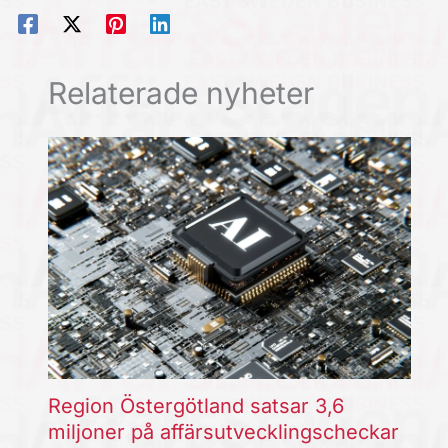
Relaterade nyheter
Region Östergötland satsar 3,6
miljoner på affärsutvecklingscheckar