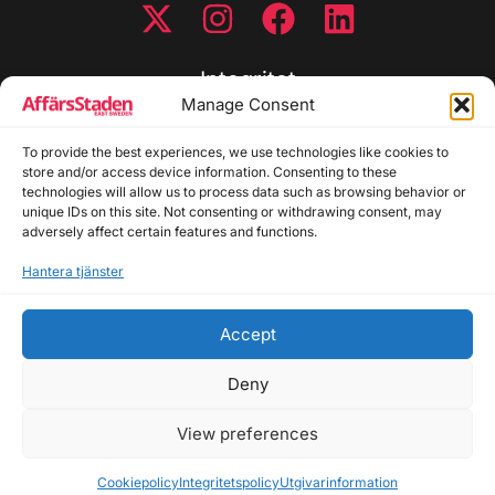
Integritet
Manage Consent
Integritetspolicy
To provide the best experiences, we use technologies like cookies to
Cookiepolicy
store and/or access device information. Consenting to these
Disclaimer
technologies will allow us to process data such as browsing behavior or
Redaktionell policy
unique IDs on this site. Not consenting or withdrawing consent, may
Utgivarinformation
adversely affect certain features and functions.
Hantera tjänster
Kontakta oss
Accept
Allmänna frågor: info@affarsstaden.se | Tipsa
redaktionen: tips@affarsstaden.se | Annonsera:
Deny
annons@affarsstaden.se
View preferences
© 2026 Affärsstaden.se | 2025 Alla rättigheter
reserverade
Cookiepolicy
Integritetspolicy
Utgivarinformation