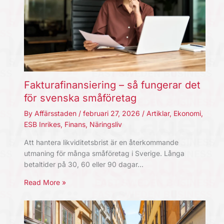
Fakturafinansiering – så fungerar det
för svenska småföretag
By
Affärsstaden
/
februari 27, 2026
/
Artiklar
,
Ekonomi
,
ESB Inrikes
,
Finans
,
Näringsliv
Att hantera likviditetsbrist är en återkommande
utmaning för många småföretag i Sverige. Långa
betaltider på 30, 60 eller 90 dagar…
Read More »