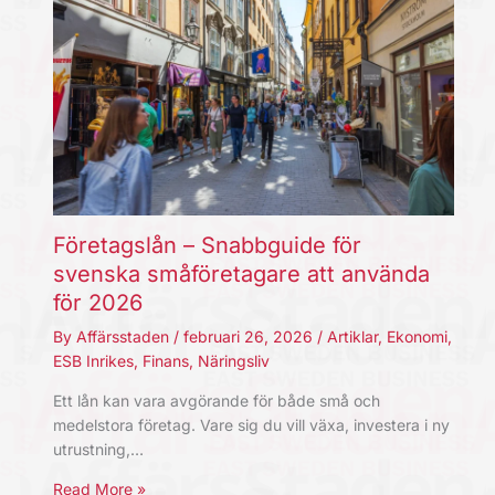
Företagslån – Snabbguide för
svenska småföretagare att använda
för 2026
By
Affärsstaden
/
februari 26, 2026
/
Artiklar
,
Ekonomi
,
ESB Inrikes
,
Finans
,
Näringsliv
Ett lån kan vara avgörande för både små och
medelstora företag. Vare sig du vill växa, investera i ny
utrustning,…
Read More »