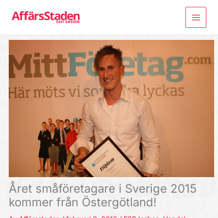
Hoppa
till
innehåll
Året småföretagare i Sverige 2015
kommer från Östergötland!