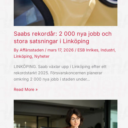
Saabs rekordår: 2 000 nya jobb och
stora satsningar i Linköping
By
Affärsstaden
/
mars 17, 2026
/
ESB Inrikes
,
Industri
,
Linköping
,
Nyheter
LINKÖPING. Saab växlar upp i Linköping efter ett
rekordstarkt 2025. Försvarskoncernen planerar
omkring 2 000 nya jobb i staden under…
Read More »