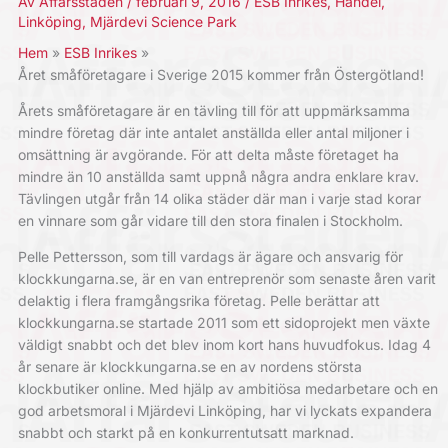
Av
Affärsstaden
/
februari 9, 2016
/
ESB Inrikes
,
Handel
,
Linköping
,
Mjärdevi Science Park
Hem
ESB Inrikes
Året småföretagare i Sverige 2015 kommer från Östergötland!
Årets småföretagare är en tävling till för att uppmärksamma
mindre företag där inte antalet anställda eller antal miljoner i
omsättning är avgörande. För att delta måste företaget ha
mindre än 10 anställda samt uppnå några andra enklare krav.
Tävlingen utgår från 14 olika städer där man i varje stad korar
en vinnare som går vidare till den stora finalen i Stockholm.
Pelle Pettersson, som till vardags är ägare och ansvarig för
klockkungarna.se, är en van entreprenör som senaste åren varit
delaktig i flera framgångsrika företag. Pelle berättar att
klockkungarna.se startade 2011 som ett sidoprojekt men växte
väldigt snabbt och det blev inom kort hans huvudfokus. Idag 4
år senare är klockkungarna.se en av nordens största
klockbutiker online. Med hjälp av ambitiösa medarbetare och en
god arbetsmoral i Mjärdevi Linköping, har vi lyckats expandera
snabbt och starkt på en konkurrentutsatt marknad.