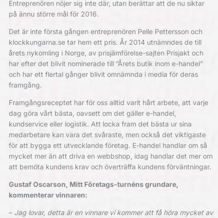
Entreprenören nöjer sig inte där, utan berättar att de nu siktar
på ännu större mål för 2016.
Det är inte första gången entreprenören Pelle Pettersson och
klockkungarna.se tar hem ett pris. År 2014 utnämndes de till
årets nykomling i Norge, av prisjämförelse-sajten Prisjakt och
har efter det blivit nominerade till ”Årets butik inom e-handel”
och har ett flertal gånger blivit omnämnda i media för deras
framgång.
Framgångsreceptet har för oss alltid varit hårt arbete, att varje
dag göra vårt bästa, oavsett om det gäller e-handel,
kundservice eller logistik. Att locka fram det bästa ur sina
medarbetare kan vara det svåraste, men också det viktigaste
för att bygga ett utvecklande företag. E-handel handlar om så
mycket mer än att driva en webbshop, idag handlar det mer om
att bemöta kundens krav och överträffa kundens förväntningar.
Gustaf Oscarson, Mitt Företags-turnéns grundare,
kommenterar vinnaren:
–
Jag lovar, detta är en vinnare vi kommer att få höra mycket av