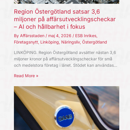
Region Östergötland satsar 3,6
miljoner på affärsutvecklingscheckar
– AI och hållbarhet i fokus
By
Affärsstaden
/
maj 4, 2026
/
ESB Inrikes
,
Företagsnytt
,
Linköping
,
Näringsliv
,
Östergötland
LINKÖPING. Region Östergötland avsätter nästan 3,6
miljoner kronor på affärsutvecklingscheckar för små
och medelstora företag i länet. Stödet kan användas…
Read More »