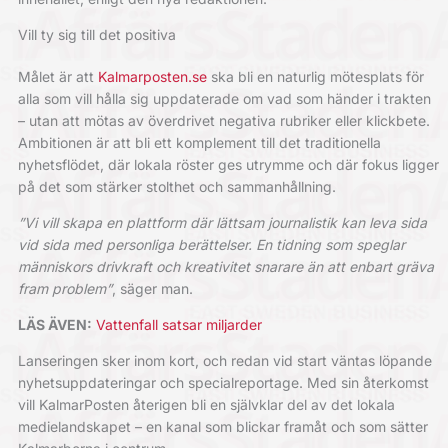
Vill ty sig till det positiva
Målet är att
Kalmarposten.se
ska bli en naturlig mötesplats för
alla som vill hålla sig uppdaterade om vad som händer i trakten
– utan att mötas av överdrivet negativa rubriker eller klickbete.
Ambitionen är att bli ett komplement till det traditionella
nyhetsflödet, där lokala röster ges utrymme och där fokus ligger
på det som stärker stolthet och sammanhållning.
”Vi vill skapa en plattform där lättsam journalistik kan leva sida
vid sida med personliga berättelser. En tidning som speglar
människors drivkraft och kreativitet snarare än att enbart gräva
fram problem”
, säger man.
LÄS ÄVEN:
Vattenfall satsar miljarder
Lanseringen sker inom kort, och redan vid start väntas löpande
nyhetsuppdateringar och specialreportage. Med sin återkomst
vill KalmarPosten återigen bli en självklar del av det lokala
medielandskapet – en kanal som blickar framåt och som sätter