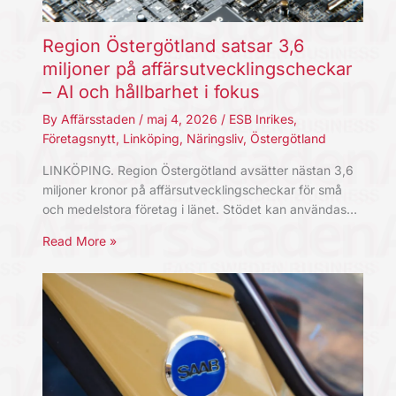
Region Östergötland satsar 3,6
miljoner på affärsutvecklingscheckar
– AI och hållbarhet i fokus
By
Affärsstaden
/
maj 4, 2026
/
ESB Inrikes
,
Företagsnytt
,
Linköping
,
Näringsliv
,
Östergötland
LINKÖPING. Region Östergötland avsätter nästan 3,6
miljoner kronor på affärsutvecklingscheckar för små
och medelstora företag i länet. Stödet kan användas…
Read More »