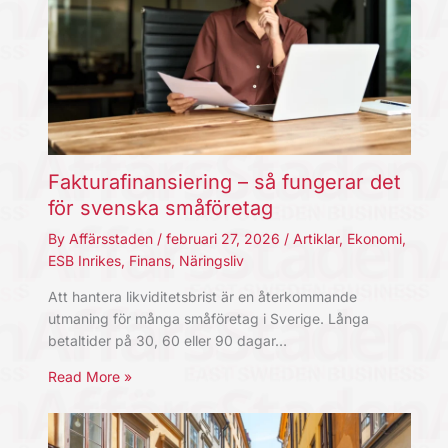
Fakturafinansiering – så fungerar det
för svenska småföretag
By
Affärsstaden
/
februari 27, 2026
/
Artiklar
,
Ekonomi
,
ESB Inrikes
,
Finans
,
Näringsliv
Att hantera likviditetsbrist är en återkommande
utmaning för många småföretag i Sverige. Långa
betaltider på 30, 60 eller 90 dagar…
Read More »