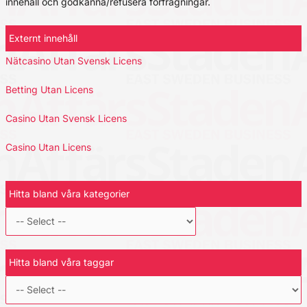
innehåll och godkänna/refusera förfrågningar.
Externt innehåll
Nätcasino Utan Svensk Licens
Betting Utan Licens
Casino Utan Svensk Licens
Casino Utan Licens
Hitta bland våra kategorier
Hitta bland våra taggar