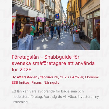
Företagslån – Snabbguide för
svenska småföretagare att använda
för 2026
By
Affärsstaden
/
februari 26, 2026
/
Artiklar
,
Ekonomi
,
ESB Inrikes
,
Finans
,
Näringsliv
Ett lån kan vara avgörande för både små och
medelstora företag. Vare sig du vill växa, investera i ny
utrustning,…