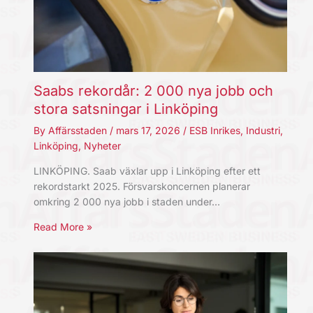
Saabs rekordår: 2 000 nya jobb och
stora satsningar i Linköping
By
Affärsstaden
/
mars 17, 2026
/
ESB Inrikes
,
Industri
,
Linköping
,
Nyheter
LINKÖPING. Saab växlar upp i Linköping efter ett
rekordstarkt 2025. Försvarskoncernen planerar
omkring 2 000 nya jobb i staden under…
Read More »