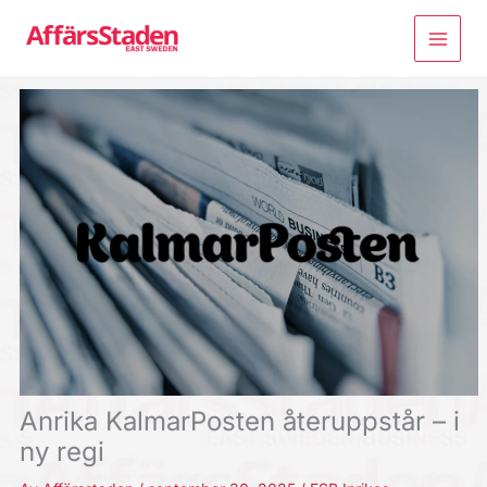
Hoppa
till
innehåll
Anrika KalmarPosten återuppstår – i
ny regi