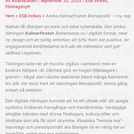
Av
Affärsstaden
/
september 30, 2025
/
ESB Inrikes
,
Företagsnytt
Hem
ESB Inrikes
Anrika KalmarPosten återuppstår – i ny regi
Kalmar får återigen en stark och lokal nyhetskälla. Den anrika
tidningen
KalmarPosten
återlanseras nu i digitalt format, med
ny design och en tydlig ambition: att lyfta fram det positiva, de
engagerande berättelserna och alla de människor som gör
skillnad i regionen.
Tidningen lade ner sin tryckta utgåva i samband med en
konkurs tidigare i år. Därmed gick en trogen följeslagare i
graven – något som väckte reaktioner bland många Kalmarbor.
Nu står det dock klart att satsningen återuppstår, denna gång
enbart på webben.
Den digitala tidningen kommer att ha ett uttalat mål: att spegla
sydöstra Smålands framgångar och framåtrörelse. Vardagliga
eldsjälar blandas med drivna företagare, kulturprofiler och
idrottare som alla får stort utrymme. Klassiska ”hemma hos”-
reportage och personporträtt ska återigen bli en viktig del av
innehållet, enligt den nya redaktionen.