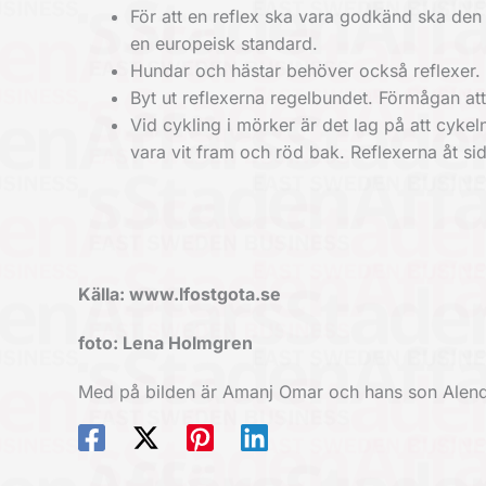
För att en reflex ska vara godkänd ska den
en europeisk standard.
Hundar och hästar behöver också reflexer. Ref
Byt ut reflexerna regelbundet. Förmågan att
Vid cykling i mörker är det lag på att cyke
vara vit fram och röd bak. Reflexerna åt si
Källa: www.lfostgota.se
foto: Lena Holmgren
Med på bilden är Amanj Omar och hans son Alend