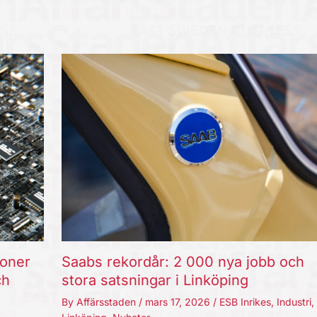
joner
Saabs rekordår: 2 000 nya jobb och
ch
stora satsningar i Linköping
By
Affärsstaden
/
mars 17, 2026
/
ESB Inrikes
,
Industri
,