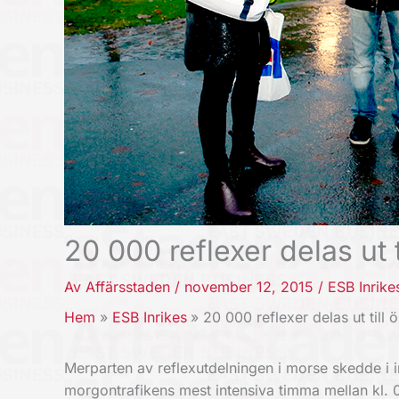
20 000 reflexer delas ut t
Av
Affärsstaden
/
november 12, 2015
/
ESB Inrike
Hem
ESB Inrikes
20 000 reflexer delas ut till 
Merparten av reflexutdelningen i morse skedde i 
morgontrafikens mest intensiva timma mellan kl. 