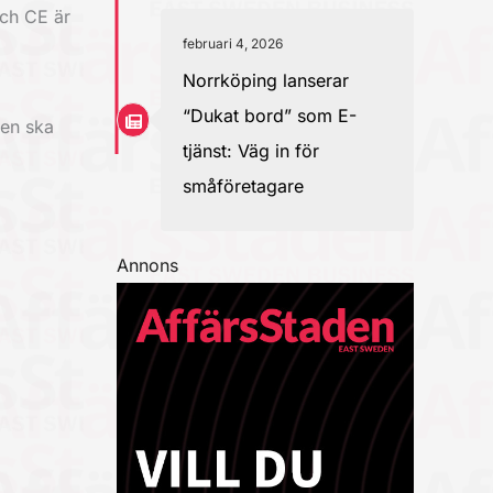
och CE är
februari 4, 2026
Norrköping lanserar
“Dukat bord” som E-
xen ska
tjänst: Väg in för
småföretagare
Annons