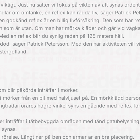
iktigt. Just nu sätter vi fokus på vikten av att synas ordentl
handlar om omtanke, en reflex kan rädda liv, säger Patrick Pe
n godkänd reflex är en billig livförsäkring. Den som bär re
den som är utan. Om man har mörka kläder och går vid vägk
Med en reflex blir du synlig redan på 125 meters håll.
öd, säger Patrick Petersson. Med den här aktiviteten vill vi 
stergötland.
m blir påkörda inträffar i mörker.
i mörker från en bil med halvljuset på. En mörkklädd perso
ångtradarförares högre vinkel syns en gående med reflex fö
er inträffar i tätbebyggda områden med tänd gatubelysning
a synas.
i rörelse. Långt ner på ben och armar är en bra placering.