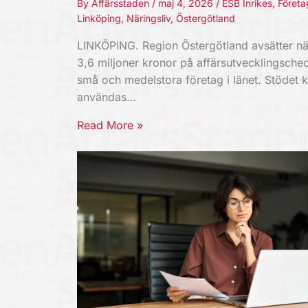
By
Affärsstaden
/
maj 4, 2026
/
ESB Inrikes
,
Företa
Linköping
,
Näringsliv
,
Östergötland
LINKÖPING. Region Östergötland avsätter nä
3,6 miljoner kronor på affärsutvecklingschec
små och medelstora företag i länet. Stödet 
användas…
Read More »