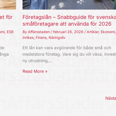
et för
Företagslån – Snabbguide för svensk
småföretagare att använda för 2026
omi
,
ESB
By
Affärsstaden
/
februari 26, 2026
/
Artiklar
,
Ekonomi
Inrikes
,
Finans
,
Näringsliv
nde
Ett lån kan vara avgörande för både små och
Långa
medelstora företag. Vare sig du vill växa, invest
ny utrustning,…
Read More »
Näst