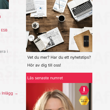
a
,
ESB
era i
Vet du mer? Har du ett nyhetstips?
Hör av dig till oss!
Läs senaste numret
a Inlägg
→