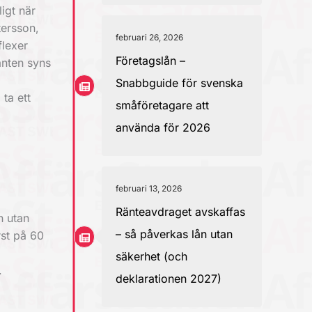
igt när
tersson,
februari 26, 2026
flexer
Företagslån –
anten syns
Snabbguide för svenska
ta ett
småföretagare att
använda för 2026
februari 13, 2026
Ränteavdraget avskaffas
n utan
– så påverkas lån utan
rst på 60
säkerhet (och
.
deklarationen 2027)