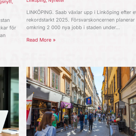
Linköping
,
Nyheter
gsnytt
,
LINKÖPING. Saab växlar upp i Linköping efter et
rekordstarkt 2025. Försvarskoncernen planerar
stan
omkring 2 000 nya jobb i staden under…
kar för
kan
Read More »