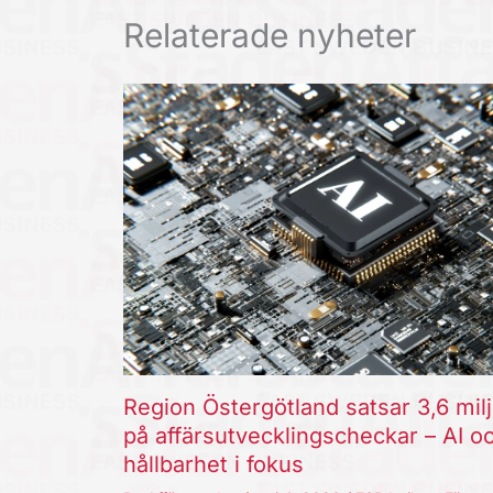
Relaterade nyheter
Region Östergötland satsar 3,6 mil
på affärsutvecklingscheckar – AI o
hållbarhet i fokus