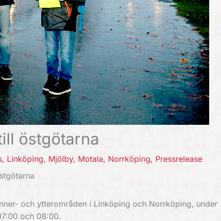
ill östgötarna
s
,
Linköping
,
Mjölby
,
Motala
,
Norrköping
,
Pressrelease
östgötarna
inner- och ytterområden i Linköping och Norrköping, under
07:00 och 08:00.