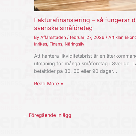
Fakturafinansiering – så fungerar d
svenska småföretag
By
Affärsstaden
/
februari 27, 2026
/
Artiklar
,
Ekon
Inrikes
,
Finans
,
Näringsliv
Att hantera likviditetsbrist är en återkomma
utmaning för många småföretag i Sverige. 
betaltider på 30, 60 eller 90 dagar…
Read More »
←
Föregående Inlägg