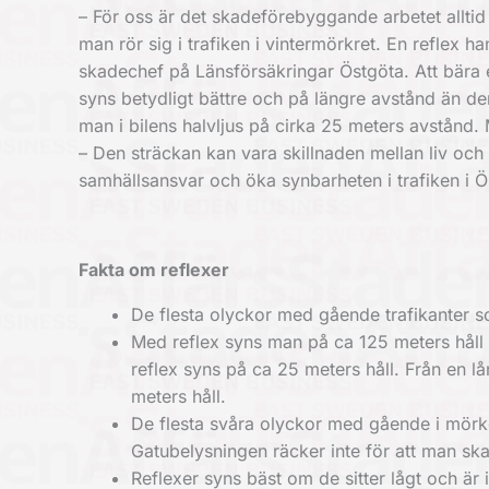
– För oss är det skadeförebyggande arbetet alltid v
man rör sig i trafiken i vintermörkret. En reflex 
skadechef på Länsförsäkringar Östgöta. Att bära e
syns betydligt bättre och på längre avstånd än 
man i bilens halvljus på cirka 25 meters avstånd. 
– Den sträckan kan vara skillnaden mellan liv och d
samhällsansvar och öka synbarheten i trafiken i Ö
Fakta om reflexer
De flesta olyckor med gående trafikanter so
Med reflex syns man på ca 125 meters håll 
reflex syns på ca 25 meters håll. Från en l
meters håll.
De flesta svåra olyckor med gående i mörk
Gatubelysningen räcker inte för att man sk
Reflexer syns bäst om de sitter lågt och är 