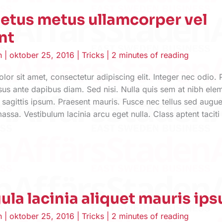
etus metus ullamcorper vel
nt
en
|
oktober 25, 2016
|
Tricks
|
2 minutes of reading
or sit amet, consectetur adipiscing elit. Integer nec odio. 
sus ante dapibus diam. Sed nisi. Nulla quis sem at nibh el
 sagittis ipsum. Praesent mauris. Fusce nec tellus sed aug
assa. Vestibulum lacinia arcu eget nulla. Class aptent taciti
gula lacinia aliquet mauris ip
en
|
oktober 25, 2016
|
Tricks
|
2 minutes of reading