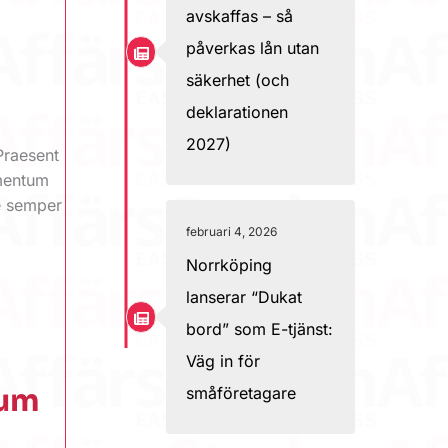
avskaffas – så
påverkas lån utan
säkerhet (och
deklarationen
2027)
Praesent
ementum
ue semper
februari 4, 2026
Norrköping
lanserar “Dukat
bord” som E-tjänst:
Väg in för
sum
småföretagare