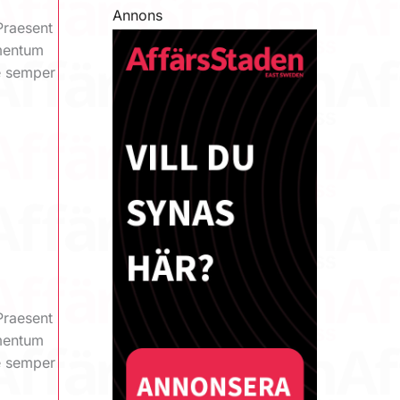
Annons
Praesent
ementum
ue semper
Praesent
ementum
ue semper