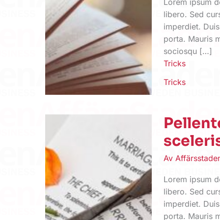
Lorem ipsum dol
libero. Sed cur
imperdiet. Duis
porta. Mauris m
sociosqu […]
Tricks
Tricks
Pellen
sceler
Av
Affärsstad
Lorem ipsum dol
libero. Sed cur
imperdiet. Duis
porta. Mauris m