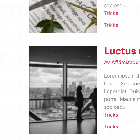
sociosqu
Tricks
Tricks
Luctus 
Av
Affärsstad
Lorem ipsum dol
libero. Sed cur
imperdiet. Duis
porta. Mauris m
sociosqu
Tricks
Tricks