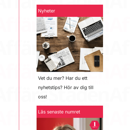
Nyheter
Vet du mer? Har du ett
nyhetstips? Hör av dig till
oss!
Läs senaste numret