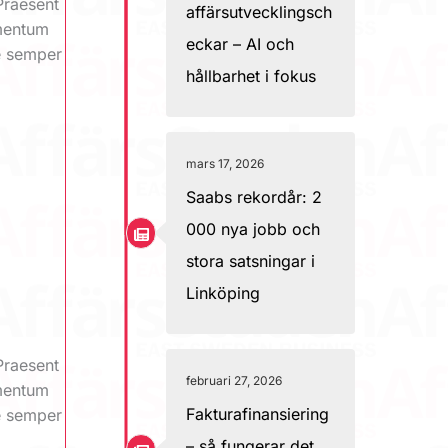
Praesent
affärsutvecklingsch
ementum
eckar – AI och
ue semper
hållbarhet i fokus
mars 17, 2026
Saabs rekordår: 2
000 nya jobb och
stora satsningar i
Linköping
Praesent
februari 27, 2026
ementum
Fakturafinansiering
ue semper
– så fungerar det