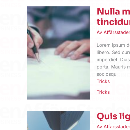
Nulla m
tincidu
Av
Affärsstad
Lorem ipsum dol
libero. Sed cur
imperdiet. Duis
porta. Mauris m
sociosqu
Tricks
Tricks
Quis li
Av
Affärsstad