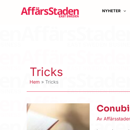
Hoppa
till
NYHETER
innehåll
Tricks
Hem
Tricks
Conubi
Av
Affärsstad