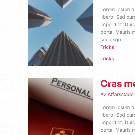
Lorem ipsum dol
libero. Sed cur
imperdiet. Duis
porta. Mauris m
sociosqu
Tricks
Tricks
Cras me
Av
Affärsstad
Lorem ipsum dol
libero. Sed cur
imperdiet. Duis
porta. Mauris m