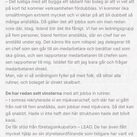
– Det lustiga med att bygga ett sådant här bolag är att vi vet att
på kort tid kommer verksamheten fördubblas. Vi kommer öka
omsättningen extremt mycket och vi siktar på att bli dubbelt så
många anställda. Då gäller det att jobba som om man redan
vore där, idag. Ibland blir det lite fånigt. Vi har en ledningsgrupp
på fem personer, bland femton anställda, där en chef har en
anställd under sig. Det känns lite som rollspel: jag delegerar till
en chef som sen går till sin medarbetare och berättar vad som
ska göras, och sen rapporterar medarbetaren till chefen som
sen rapporterar till mig. Istället för att jag bara går och frågar
medarbetaren direkt.
Men, när vi så småningom fyller på med folk, då sitter alla
rutiner, och bolaget är direkt skalbart.
De har redan sett vinsterna
med att jobba in rutiner.
– I somras rekryterade vi en mjukvaruchef, och där har vi gått
från noll till fem anställda, som jobbar med mjukvara. Så det kan
gå snabbt. Hade vi inte haft den här strukturen hade det blivit
kaos.
De får stöd från företagsinkubatorn – LEAD. De har även fått
mycket hjälp av sin styrelseordförande som tidigare har varit vd