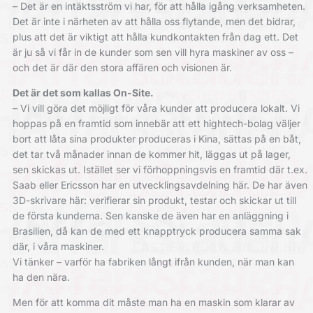
– Det är en intäktsström vi har, för att hålla igång verksamheten.
Det är inte i närheten av att hålla oss flytande, men det bidrar,
plus att det är viktigt att hålla kundkontakten från dag ett. Det
är ju så vi får in de kunder som sen vill hyra maskiner av oss –
och det är där den stora affären och visionen är.
Det är det som kallas On-Site.
– Vi vill göra det möjligt för våra kunder att producera lokalt. Vi
hoppas på en framtid som innebär att ett hightech-bolag väljer
bort att låta sina produkter produceras i Kina, sättas på en båt,
det tar två månader innan de kommer hit, läggas ut på lager,
sen skickas ut. Istället ser vi förhoppningsvis en framtid där t.ex.
Saab eller Ericsson har en utvecklingsavdelning här. De har även
3D-skrivare här: verifierar sin produkt, testar och skickar ut till
de första kunderna. Sen kanske de även har en anläggning i
Brasilien, då kan de med ett knapptryck producera samma sak
där, i våra maskiner.
Vi tänker – varför ha fabriken långt ifrån kunden, när man kan
ha den nära.
Men för att komma dit måste man ha en maskin som klarar av