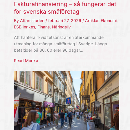
Fakturafinansiering – så fungerar det
för svenska småföretag
By
Affärsstaden
/
februari 27, 2026
/
Artiklar
,
Ekonomi
,
ESB Inrikes
,
Finans
,
Näringsliv
Att hantera likviditetsbrist är en återkommande
utmaning för många småföretag i Sverige. Långa
betaltider på 30, 60 eller 90 dagar…
Read More »