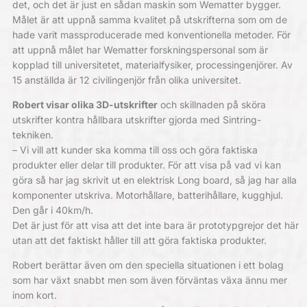
det, och det är just en sådan maskin som Wematter bygger.
Målet är att uppnå samma kvalitet på utskrifterna som om de
hade varit massproducerade med konventionella metoder. För
att uppnå målet har Wematter forskningspersonal som är
kopplad till universitetet, materialfysiker, processingenjörer. Av
15 anställda är 12 civilingenjör från olika universitet.
Robert visar olika 3D-utskrifter
och skillnaden på sköra
utskrifter kontra hållbara utskrifter gjorda med Sintring-
tekniken.
– Vi vill att kunder ska komma till oss och göra faktiska
produkter eller delar till produkter. För att visa på vad vi kan
göra så har jag skrivit ut en elektrisk Long board, så jag har alla
komponenter utskriva. Motorhållare, batterihållare, kugghjul.
Den går i 40km/h.
Det är just för att visa att det inte bara är prototypgrejor det här
utan att det faktiskt håller till att göra faktiska produkter.
Robert berättar även om den speciella situationen i ett bolag
som har växt snabbt men som även förväntas växa ännu mer
inom kort.