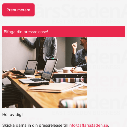
Prenumerera
Bifoga din pressrelease!
Hör av dig!
Skicka gärna in din pressrelease till
info@affarsstaden.se
.