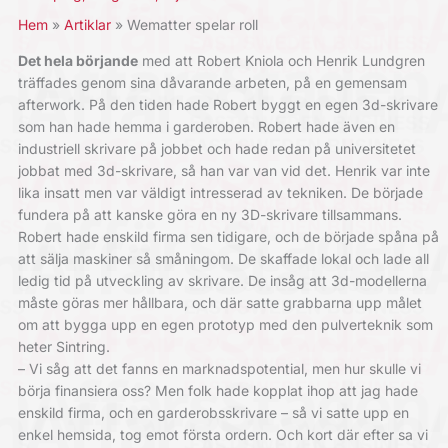
Hem
Artiklar
Wematter spelar roll
Det hela börjande
med att Robert Kniola och Henrik Lundgren
träffades genom sina dåvarande arbeten, på en gemensam
afterwork. På den tiden hade Robert byggt en egen 3d-skrivare
som han hade hemma i garderoben. Robert hade även en
industriell skrivare på jobbet och hade redan på universitetet
jobbat med 3d-skrivare, så han var van vid det. Henrik var inte
lika insatt men var väldigt intresserad av tekniken. De började
fundera på att kanske göra en ny 3D-skrivare tillsammans.
Robert hade enskild firma sen tidigare, och de började spåna på
att sälja maskiner så småningom. De skaffade lokal och lade all
ledig tid på utveckling av skrivare. De insåg att 3d-modellerna
måste göras mer hållbara, och där satte grabbarna upp målet
om att bygga upp en egen prototyp med den pulverteknik som
heter Sintring.
– Vi såg att det fanns en marknadspotential, men hur skulle vi
börja finansiera oss? Men folk hade kopplat ihop att jag hade
enskild firma, och en garderobsskrivare – så vi satte upp en
enkel hemsida, tog emot första ordern. Och kort där efter sa vi