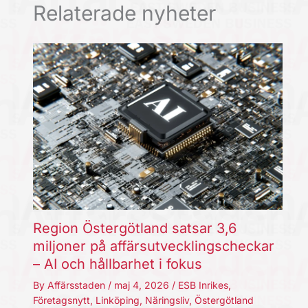
Relaterade nyheter
Region Östergötland satsar 3,6
miljoner på affärsutvecklingscheckar
– AI och hållbarhet i fokus
By
Affärsstaden
/
maj 4, 2026
/
ESB Inrikes
,
Företagsnytt
,
Linköping
,
Näringsliv
,
Östergötland