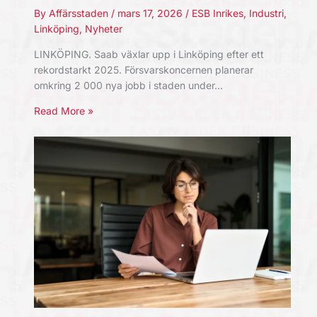
By
Affärsstaden
/
mars 17, 2026
/
ESB Inrikes
,
Industri
,
Linköping
,
Nyheter
LINKÖPING. Saab växlar upp i Linköping efter ett
rekordstarkt 2025. Försvarskoncernen planerar
omkring 2 000 nya jobb i staden under…
Read More »