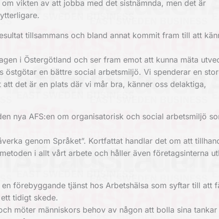
na om vikten av att jobba med det sistnämnda, men det är
tterligare.
resultat tillsammans och bland annat kommit fram till att k
agen i Östergötland och ser fram emot att kunna mäta utve
s östgötar en bättre social arbetsmiljö. Vi spenderar en stor
t att det är en plats där vi mår bra, känner oss delaktiga,
den nya AFS:en om organisatorisk och social arbetsmiljö so
verka genom Språket”. Kortfattat handlar det om att tillhan
 metoden i allt vårt arbete och håller även företagsinterna u
en förebyggande tjänst hos Arbetshälsa som syftar till att 
tt tidigt skede.
, och möter människors behov av någon att bolla sina tanka