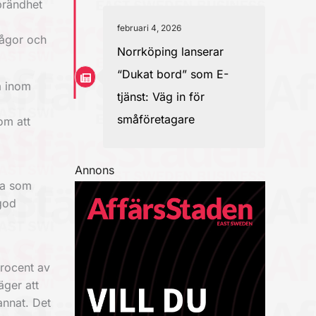
brändhet
februari 4, 2026
rågor och
Norrköping lanserar
“Dukat bord” som E-
a inom
tjänst: Väg in för
småföretagare
om att
Annons
va som
 god
procent av
äger att
annat. Det