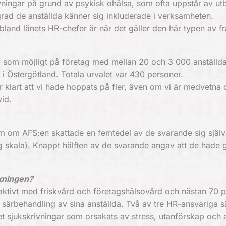
vningar på grund av psykisk ohälsa, som ofta uppstår av ut
 grad de anställda känner sig inkluderade i verksamheten.
 bland länets HR-chefer är när det gäller den här typen av f
som möjligt på företag med mellan 20 och 3 000 anställd
i Östergötland. Totala urvalet var 430 personer.
r klart att vi hade hoppats på fler, även om vi är medvetna 
id.
m om AFS:en skattade en femtedel av de svarande sig själ
dig skala). Knappt hälften av de svarande angav att de hade
ökningen?
aktivt med friskvård och företagshälsovård och nästan 70 
 särbehandling av sina anställda. Två av tre HR-ansvariga s
t sjukskrivningar som orsakats av stress, utanförskap och 