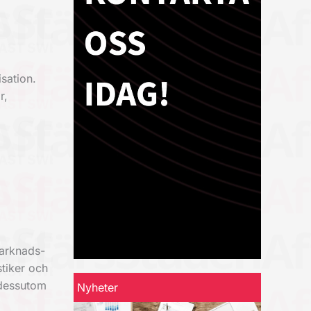
sation.
r,
marknads-
tiker och
 dessutom
Nyheter