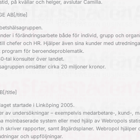
tid, på kvällar och helger, avslutar Camilla.
E AB[/title]
rbetshälsagruppen.
nder i förändringsarbete både för individ, grupp och organi
ill chefer och HR. Hjälper även sina kunder med utredninga
t program för beroendeproblematik.
0-tal konsulter över landet.
lsagruppen omsätter cirka 20 miljoner kronor.
/title]
laget startade i Linköping 2005.
er av undersökningar – exempelvis medarbetare-, kund-, 
a molnbaserade system eller med hjälp av Webropols statis
och skriver rapporter, samt åtgärdsplaner. Webropol hjälper
dningar och uppföljningar.