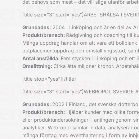
det behövs som mest – det vill säga utanför arbets
[title size=”3” start=”yes”]ARBETSHÄLSA I SVERIG
Grundades:
2004 i Linköping och är en del av A
Produkt/bransch:
Rådgivning och coaching till ku
Många uppdrag handlar om att vara ett bollplank t
outplacementuppdrag och omställningsstöd, sam
Antal anställda:
Fem stycken i Linköping och ett 3
Omsättning:
Cirka åtta miljoner kronor. Arbetshä
[title stop=”yes”][/title]
[title size=”3” start=”yes”]WEBROPOL SVERIGE AB[
Grundades:
2002 i Finland, det svenska dotterbo
Produkt/bransch:
Hjälper kunder med olika form
eller produktundersökningar – antingen genom sin
analytiker. Webropol samlar in data, analyserar 
många företag med eventhantering i form av inbju