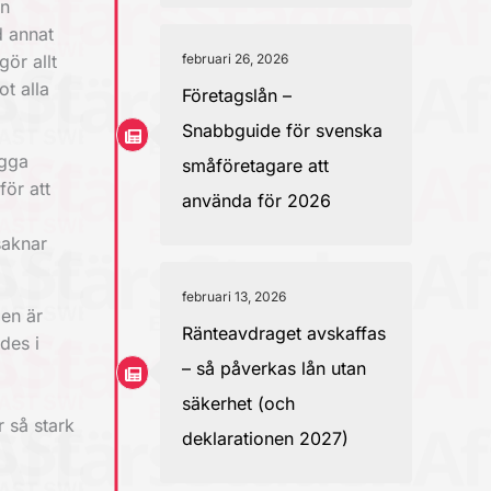
en
d annat
gör allt
februari 26, 2026
t alla
Företagslån –
Snabbguide för svenska
ygga
småföretagare att
för att
använda för 2026
saknar
februari 13, 2026
en är
Ränteavdraget avskaffas
des i
– så påverkas lån utan
säkerhet (och
r så stark
deklarationen 2027)