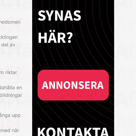
ännedomen
cklingen
 del av
m riktar
dahålla en
tbildningar
fånga upp
r med när