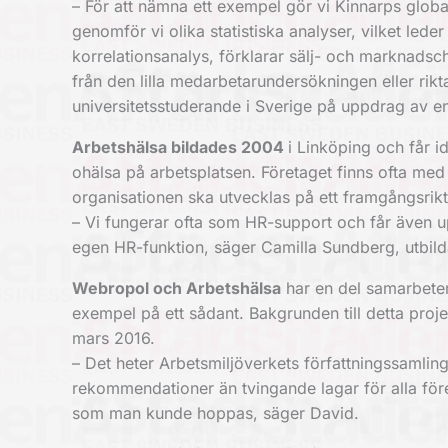
– För att nämna ett exempel gör vi Kinnarps global
genomför vi olika statistiska analyser, vilket leder
korrelationsanalys, förklarar sälj- och marknadsche
från den lilla medarbetarundersökningen eller ri
universitetsstuderande i Sverige på uppdrag av en
Arbetshälsa bildades 2004
i Linköping och får i
ohälsa på arbetsplatsen. Företaget finns ofta med
organisationen ska utvecklas på ett framgångsrikt 
– Vi fungerar ofta som HR-support och får även u
egen HR-funktion, säger Camilla Sundberg, utbil
Webropol och Arbetshälsa
har en del samarbete
exempel på ett sådant.
Bakgrunden till detta proje
mars 2016.
– Det heter Arbetsmiljöverkets författningssamlin
rekommendationer än tvingande lagar för alla föret
som man kunde hoppas, säger David.