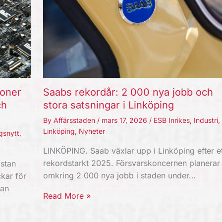
joner
Saabs rekordår: 2 000 nya jobb och
ch
stora satsningar i Linköping
By
Affärsstaden
/
mars 17, 2026
/
ESB Inrikes
,
Industri
,
Linköping
,
Nyheter
gsnytt
,
LINKÖPING. Saab växlar upp i Linköping efter et
rekordstarkt 2025. Försvarskoncernen planerar
stan
omkring 2 000 nya jobb i staden under…
kar för
kan
Read More »