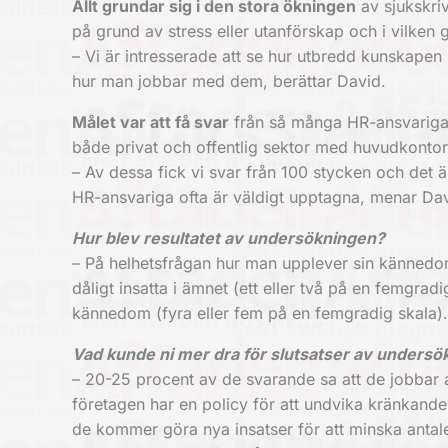
Allt grundar sig i
den stora ökningen
av sjukskri
på grund av stress eller utanförskap och i vilken
– Vi är intresserade att se hur utbredd kunskapen
hur man jobbar med dem, berättar David.
Målet var att få svar
från så många HR-ansvariga 
både privat och offentlig sektor med huvudkontor 
– Av dessa fick vi svar från 100 stycken och det ä
HR-ansvariga ofta är väldigt upptagna, menar Dav
Hur blev resultatet av undersökningen?
– På helhetsfrågan hur man upplever sin kännedo
dåligt insatta i ämnet (ett eller två på en femgra
kännedom (fyra eller fem på en femgradig skala).
Vad kunde ni mer dra för slutsatser av unders
– 20-25 procent av de svarande sa att de jobbar 
företagen har en policy för att undvika kränkande
de kommer göra nya insatser för att minska antale