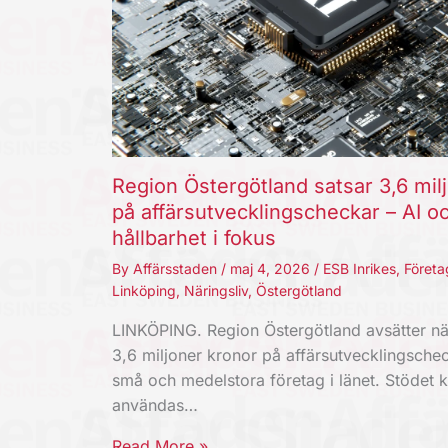
Region Östergötland satsar 3,6 mil
på affärsutvecklingscheckar – AI o
hållbarhet i fokus
By
Affärsstaden
/
maj 4, 2026
/
ESB Inrikes
,
Företa
Linköping
,
Näringsliv
,
Östergötland
LINKÖPING. Region Östergötland avsätter nä
3,6 miljoner kronor på affärsutvecklingschec
små och medelstora företag i länet. Stödet 
användas…
Read More »