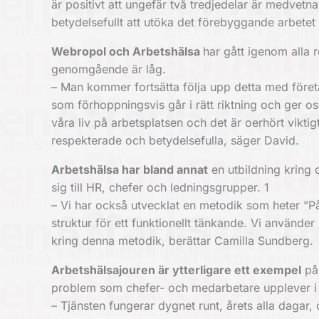
är positivt att ungefär två tredjedelar är medvet
betydelsefullt att utöka det förebyggande arbetet y
Webropol och Arbetshälsa
har gått igenom alla 
genomgående är låg.
– Man kommer fortsätta följa upp detta med föret
som förhoppningsvis går i rätt riktning och ger os
våra liv på arbetsplatsen och det är oerhört viktig
respekterade och betydelsefulla, säger David.
Arbetshälsa har bland annat
en utbildning kring 
sig till HR, chefer och ledningsgrupper. 1
– Vi har också utvecklat en metodik som heter ”På
struktur för ett funktionellt tänkande. Vi använder
kring denna metodik, berättar Camilla Sundberg.
Arbetshälsajouren är ytterligare
ett exempel
på 
problem som chefer- och medarbetare upplever i e
– Tjänsten fungerar dygnet runt, årets alla dagar