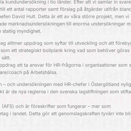
a kundundersökning i tio länder. Efter att vi samlar in svar
 till ett antal rapporter samt förslag på åtgärder utifrån blan
fen David Hult. Detta är ett av våra större projekt, men vi 
ktade marknadsundersökningen till enorma undersökningar mo
 statlig myndighet.
dag alltmer uppdrag som syftar till utveckling och att föreb
 som ett strategiskt bollplank kring vad som behöver göras 
sätt.
ppdrag att ta ansvar för HR-frågorna i organisationer som 
dare/coach på Arbetshälsa.
n – och undersökningen med HR-chefer i Östergötland nylig
kt är de nya reglerna i den svenska lagstiftningen som stifta
g (AFS) och är föreskrifter som fungerar – mer som
ag i landet. Detta gör att genomslagskraften tyvärr inte bli