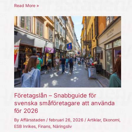
Read More »
Företagslån – Snabbguide för
svenska småföretagare att använda
för 2026
By
Affärsstaden
/
februari 26, 2026
/
Artiklar
,
Ekonomi
,
ESB Inrikes
,
Finans
,
Näringsliv