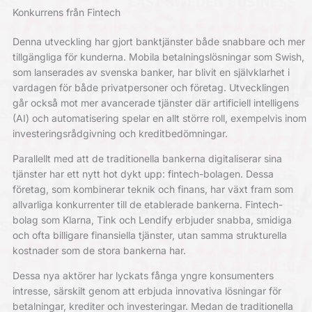
Konkurrens från Fintech
Denna utveckling har gjort banktjänster både snabbare och mer
tillgängliga för kunderna. Mobila betalningslösningar som Swish,
som lanserades av svenska banker, har blivit en självklarhet i
vardagen för både privatpersoner och företag. Utvecklingen
går också mot mer avancerade tjänster där artificiell intelligens
(AI) och automatisering spelar en allt större roll, exempelvis inom
investeringsrådgivning och kreditbedömningar.
Parallellt med att de traditionella bankerna digitaliserar sina
tjänster har ett nytt hot dykt upp: fintech-bolagen. Dessa
företag, som kombinerar teknik och finans, har växt fram som
allvarliga konkurrenter till de etablerade bankerna. Fintech-
bolag som Klarna, Tink och Lendify erbjuder snabba, smidiga
och ofta billigare finansiella tjänster, utan samma strukturella
kostnader som de stora bankerna har.
Dessa nya aktörer har lyckats fånga yngre konsumenters
intresse, särskilt genom att erbjuda innovativa lösningar för
betalningar, krediter och investeringar. Medan de traditionella