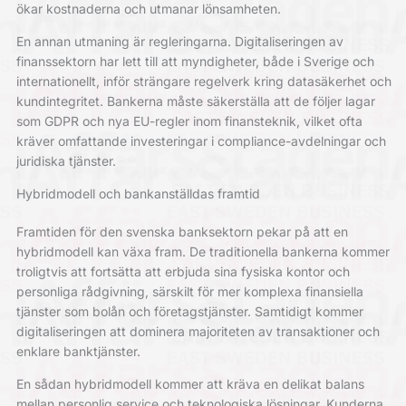
ökar kostnaderna och utmanar lönsamheten.
En annan utmaning är regleringarna. Digitaliseringen av
finanssektorn har lett till att myndigheter, både i Sverige och
internationellt, inför strängare regelverk kring datasäkerhet och
kundintegritet. Bankerna måste säkerställa att de följer lagar
som GDPR och nya EU-regler inom finansteknik, vilket ofta
kräver omfattande investeringar i compliance-avdelningar och
juridiska tjänster.
Hybridmodell och bankanställdas framtid
Framtiden för den svenska banksektorn pekar på att en
hybridmodell kan växa fram. De traditionella bankerna kommer
troligtvis att fortsätta att erbjuda sina fysiska kontor och
personliga rådgivning, särskilt för mer komplexa finansiella
tjänster som bolån och företagstjänster. Samtidigt kommer
digitaliseringen att dominera majoriteten av transaktioner och
enklare banktjänster.
En sådan hybridmodell kommer att kräva en delikat balans
mellan personlig service och teknologiska lösningar. Kunderna