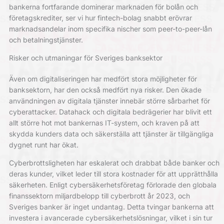
bankerna fortfarande dominerar marknaden för bolån och
företagskrediter, ser vi hur fintech-bolag snabbt erövrar
marknadsandelar inom specifika nischer som peer-to-peer-lån
och betalningstjänster.
Risker och utmaningar för Sveriges banksektor
Även om digitaliseringen har medfört stora möjligheter för
banksektorn, har den också medfört nya risker. Den ökade
användningen av digitala tjänster innebär större sårbarhet för
cyberattacker. Datahack och digitala bedrägerier har blivit ett
allt större hot mot bankernas IT-system, och kraven på att
skydda kunders data och säkerställa att tjänster är tillgängliga
dygnet runt har ökat.
Cyberbrottsligheten har eskalerat och drabbat både banker och
deras kunder, vilket leder till stora kostnader för att upprätthålla
säkerheten. Enligt cybersäkerhetsföretag förlorade den globala
finanssektorn miljardbelopp till cyberbrott år 2023, och
Sveriges banker är inget undantag. Detta tvingar bankerna att
investera i avancerade cybersäkerhetslösningar, vilket i sin tur