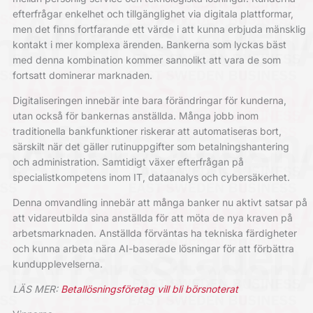
efterfrågar enkelhet och tillgänglighet via digitala plattformar,
men det finns fortfarande ett värde i att kunna erbjuda mänsklig
kontakt i mer komplexa ärenden. Bankerna som lyckas bäst
med denna kombination kommer sannolikt att vara de som
fortsatt dominerar marknaden.
Digitaliseringen innebär inte bara förändringar för kunderna,
utan också för bankernas anställda. Många jobb inom
traditionella bankfunktioner riskerar att automatiseras bort,
särskilt när det gäller rutinuppgifter som betalningshantering
och administration. Samtidigt växer efterfrågan på
specialistkompetens inom IT, dataanalys och cybersäkerhet.
Denna omvandling innebär att många banker nu aktivt satsar på
att vidareutbilda sina anställda för att möta de nya kraven på
arbetsmarknaden. Anställda förväntas ha tekniska färdigheter
och kunna arbeta nära AI-baserade lösningar för att förbättra
kundupplevelserna.
LÄS MER:
Betallösningsföretag vill bli börsnoterat