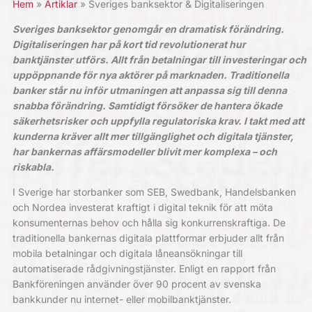
Hem
Artiklar
Sveriges banksektor & Digitaliseringen
Sveriges banksektor genomgår en dramatisk förändring.
Digitaliseringen har på kort tid revolutionerat hur
banktjänster utförs. Allt från betalningar till investeringar och
uppöppnande för nya aktörer på marknaden. Traditionella
banker står nu inför utmaningen att anpassa sig till denna
snabba förändring. Samtidigt försöker de hantera ökade
säkerhetsrisker och uppfylla regulatoriska krav. I takt med att
kunderna kräver allt mer tillgänglighet och digitala tjänster,
har bankernas affärsmodeller blivit mer komplexa – och
riskabla.
I Sverige har storbanker som SEB, Swedbank, Handelsbanken
och Nordea investerat kraftigt i digital teknik för att möta
konsumenternas behov och hålla sig konkurrenskraftiga. De
traditionella bankernas digitala plattformar erbjuder allt från
mobila betalningar och digitala låneansökningar till
automatiserade rådgivningstjänster. Enligt en rapport från
Bankföreningen använder över 90 procent av svenska
bankkunder nu internet- eller mobilbanktjänster.