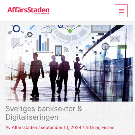
Hoppa
till
innehåll
Sveriges banksektor &
Digitaliseringen
Av
Affärsstaden
/
september 10, 2024
/
Artiklar
,
Finans