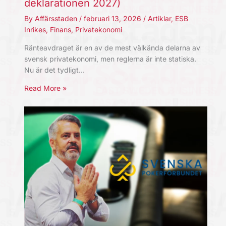
deklarationen 2027)
By
Affärsstaden
/
februari 13, 2026
/
Artiklar
,
ESB
Inrikes
,
Finans
,
Privatekonomi
Ränteavdraget är en av de mest välkända delarna av
svensk privatekonomi, men reglerna är inte statiska.
Nu är det tydligt…
Read More »