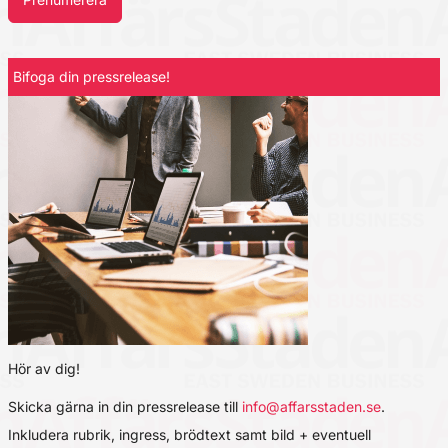
Bifoga din pressrelease!
Hör av dig!
Skicka gärna in din pressrelease till
info@affarsstaden.se
.
Inkludera rubrik, ingress, brödtext samt bild + eventuell