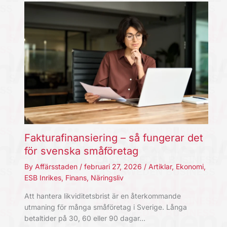
Fakturafinansiering – så fungerar det
för svenska småföretag
By
Affärsstaden
/
februari 27, 2026
/
Artiklar
,
Ekonomi
,
ESB Inrikes
,
Finans
,
Näringsliv
Att hantera likviditetsbrist är en återkommande
utmaning för många småföretag i Sverige. Långa
betaltider på 30, 60 eller 90 dagar…