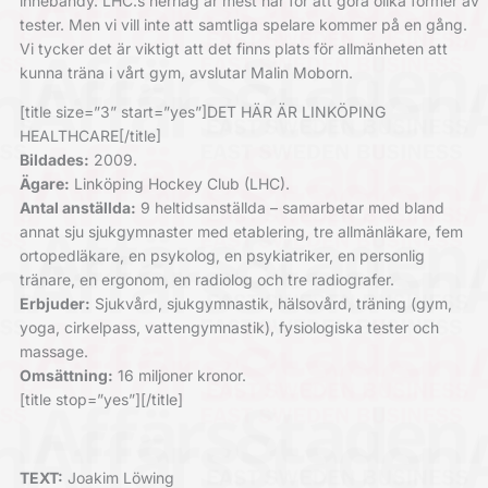
innebandy. LHC:s herrlag är mest här för att göra olika former av
tester. Men vi vill inte att samtliga spelare kommer på en gång.
Vi tycker det är viktigt att det finns plats för allmänheten att
kunna träna i vårt gym, avslutar Malin Moborn.
[title size=”3” start=”yes”]DET HÄR ÄR LINKÖPING
HEALTHCARE[/title]
Bildades:
2009.
Ägare:
Linköping Hockey Club (LHC).
Antal anställda:
9 heltidsanställda – samarbetar med bland
annat sju sjukgymnaster med etablering, tre allmänläkare, fem
ortopedläkare, en psykolog, en psykiatriker, en personlig
tränare, en ergonom, en radiolog och tre radiografer.
Erbjuder:
Sjukvård, sjukgymnastik, hälsovård, träning (gym,
yoga, cirkelpass, vattengymnastik), fysiologiska tester och
massage.
Omsättning:
16 miljoner kronor.
[title stop=”yes”][/title]
TEXT:
Joakim Löwing