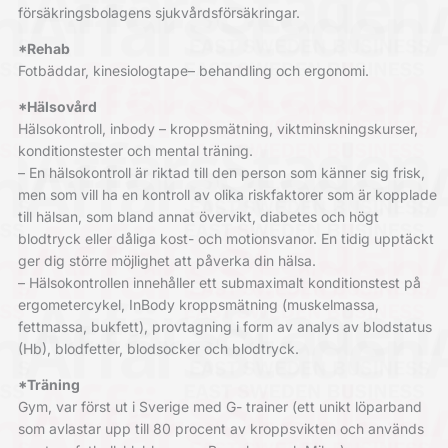
försäkringsbolagens sjukvårdsförsäkringar.
*Rehab
Fotbäddar, kinesiologtape– behandling och ergonomi.
*Hälsovård
Hälsokontroll, inbody – kroppsmätning, viktminskningskurser,
konditionstester och mental träning.
– En hälsokontroll är riktad till den person som känner sig frisk,
men som vill ha en kontroll av olika riskfaktorer som är kopplade
till hälsan, som bland annat övervikt, diabetes och högt
blodtryck eller dåliga kost- och motionsvanor. En tidig upptäckt
ger dig större möjlighet att påverka din hälsa.
– Hälsokontrollen innehåller ett submaximalt konditionstest på
ergometercykel, InBody kroppsmätning (muskelmassa,
fettmassa, bukfett), provtagning i form av analys av blodstatus
(Hb), blodfetter, blodsocker och blodtryck.
*Träning
Gym, var först ut i Sverige med G- trainer (ett unikt löparband
som avlastar upp till 80 procent av kroppsvikten och används