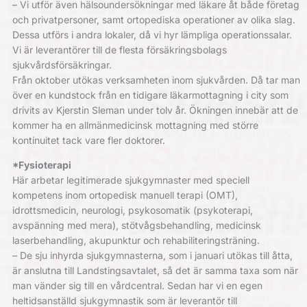
– Vi utför även hälsoundersökningar med läkare åt både företag
och privatpersoner, samt ortopediska operationer av olika slag.
Dessa utförs i andra lokaler, då vi hyr lämpliga operationssalar.
Vi är leverantörer till de flesta försäkringsbolags
sjukvårdsförsäkringar.
Från oktober utökas verksamheten inom sjukvården. Då tar man
över en kundstock från en tidigare läkarmottagning i city som
drivits av Kjerstin Sleman under tolv år. Ökningen innebär att de
kommer ha en allmänmedicinsk mottagning med större
kontinuitet tack vare fler doktorer.
*Fysioterapi
Här arbetar legitimerade sjukgymnaster med speciell
kompetens inom ortopedisk manuell terapi (OMT),
idrottsmedicin, neurologi, psykosomatik (psykoterapi,
avspänning med mera), stötvågsbehandling, medicinsk
laserbehandling, akupunktur och rehabiliteringsträning.
– De sju inhyrda sjukgymnasterna, som i januari utökas till åtta,
är anslutna till Landstingsavtalet, så det är samma taxa som när
man vänder sig till en vårdcentral. Sedan har vi en egen
heltidsanställd sjukgymnastik som är leverantör till