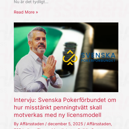
Nu är det tydligt…
Read More »
Intervju: Svenska Pokerförbundet om
hur misstänkt penningtvätt skall
motverkas med ny licensmodell
By
Affärsstaden
/
december 5, 2025
/
Affärsstaden
,