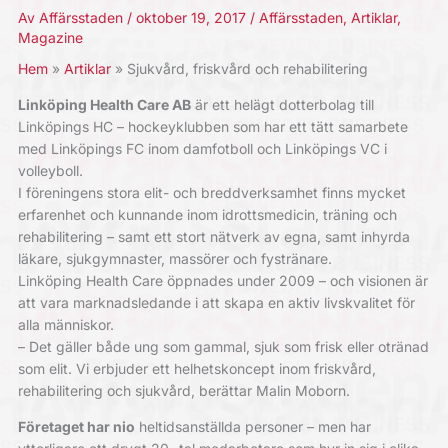
Av
Affärsstaden
/
oktober 19, 2017
/
Affärsstaden
,
Artiklar
,
Magazine
Hem
Artiklar
Sjukvård, friskvård och rehabilitering
Linköping Health Care AB
är ett helägt dotterbolag till
Linköpings HC – hockeyklubben som har ett tätt samarbete
med Linköpings FC inom damfotboll och Linköpings VC i
volleyboll.
I föreningens stora elit- och breddverksamhet finns mycket
erfarenhet och kunnande inom idrottsmedicin, träning och
rehabilitering – samt ett stort nätverk av egna, samt inhyrda
läkare, sjukgymnaster, massörer och fystränare.
Linköping Health Care öppnades under 2009 – och visionen är
att vara marknadsledande i att skapa en aktiv livskvalitet för
alla människor.
– Det gäller både ung som gammal, sjuk som frisk eller otränad
som elit. Vi erbjuder ett helhetskoncept inom friskvård,
rehabilitering och sjukvård, berättar Malin Moborn.
Företaget har nio
heltidsanställda personer – men har