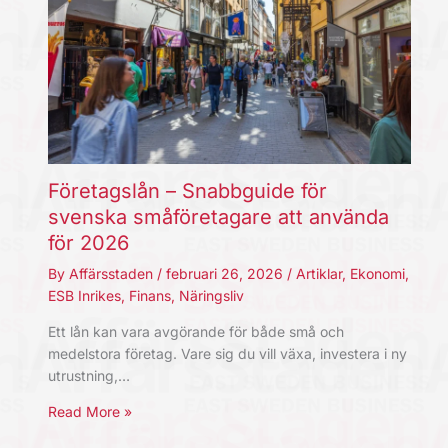
Företagslån – Snabbguide för
svenska småföretagare att använda
för 2026
By
Affärsstaden
/
februari 26, 2026
/
Artiklar
,
Ekonomi
,
ESB Inrikes
,
Finans
,
Näringsliv
Ett lån kan vara avgörande för både små och
medelstora företag. Vare sig du vill växa, investera i ny
utrustning,…
Read More »