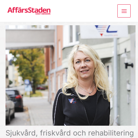
Hoppa
till
innehåll
Sjukvård, friskvård och rehabilitering