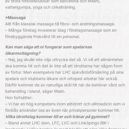
av stora fotbollsklubbar som Barcelona och Milan),
vattengympa, yoga och cirkelträning.
*Massage
Allt från klassisk massage till fibro- och andningsmassage.
– Många företag investerar idag i företagsmassage som en
förebyggande friskvård till sin personal.
Kan man säga att ni fungerar som spelarnas
läkarmottagning?
– Nej, jag skulle inte vilja uttrycka det så. Vi vill att allmänheten
ska komma hit och det är inte så att idrottarna har någon form
av förtur. Men exempelvis har LHC sjukvårdsförsäkring på sina
spelare och klubbens läkare och ortoped arbetar här också.
Därför kommer de av naturliga skäl hit när de behöver vård och
behandling i bland, säger Malin.
Hon fortsätter:
– Vi har en hög kompetens inom elitidrott och elitmedicin som vi
förstås använder oss av även när privatpersoner kommer hit.
Vilka idrottslag kommer till er och tränar på gymmet?
– Bland annat LHC dam, LFC, LVC och Linköpings IBK i