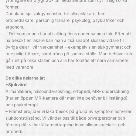
ytterligare ett drygt 20- tal medarbetare som hyr in sig i olika
former.
Däribland sju sjukgymnaster, tre allmänläkare, fem
ortopedläkare, personlig tränare, psykolog, psykiatriker och
ergonom.
– Det som är unikt är att allting finns under samma tak. Efter att
ha besökt en läkare kan man alltså snabbt slussas vidare till
övriga delar i vår verksamhet – exempelvis en sjukgymnast och
personlig tränare, samt träna på samma ställe. Man behöver inte
gå runt på olika ställen och alla har förstås ett nära samarbete
med varandra.
De olika delarna är:
*Sjukvård
Allmänläkare, hälsoundersökning, ortopedi, MR- undersökning
(har en öppen MR-kamera där man inte behöver bli instängd)
och psykoterapi.
– Främst erbjuder vi läkarbesök på grund av symptom och/eller
sjukdomstillstånd. Vi vänder oss till både privatpersoner och
företag där vi har läkarmottagning inom allmänspecialist och
ortopedi.