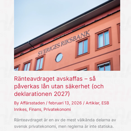
Ränteavdraget avskaffas – så
påverkas lån utan säkerhet (och
deklarationen 2027)
By
Affärsstaden
/
februari 13, 2026
/
Artiklar
,
ESB
Inrikes
,
Finans
,
Privatekonomi
Ränteavdraget är en av de mest välkända delarna av
svensk privatekonomi, men reglerna är inte statiska.