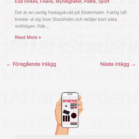
ESB Inrikes
,
Finans
,
Myndigheter
,
Politik
,
Sport
Det är en vanlig fredagskväll på Södermalm. Fuktig luft
breder ut sig över Stockholm och sköljer bort sista
snöhögen. Folk…
Read More »
←
Föregående Inlägg
Nästa Inlägg
→