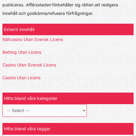
publiceras.
Affärsstaden
förbehåller sig rätten att redigera
innehåll och godkänna/refusera förfrågningar.
Externt innehåll
Nätcasino Utan Svensk Licens
Betting Utan Licens
Casino Utan Svensk Licens
Casino Utan Licens
Hitta bland våra kategorier
Hitta bland våra taggar