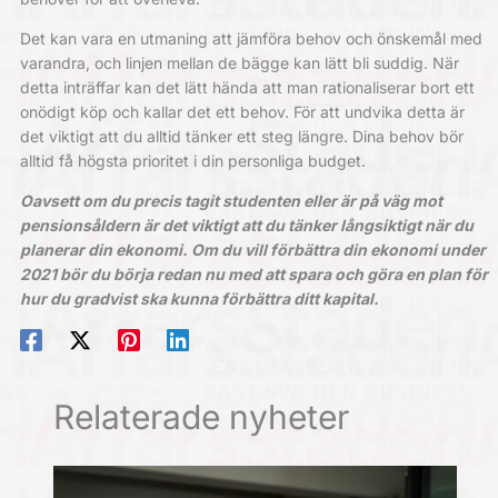
Det kan vara en utmaning att jämföra behov och önskemål med
varandra, och linjen mellan de bägge kan lätt bli suddig. När
detta inträffar kan det lätt hända att man rationaliserar bort ett
onödigt köp och kallar det ett behov. För att undvika detta är
det viktigt att du alltid tänker ett steg längre. Dina behov bör
alltid få högsta prioritet i din personliga budget.
Oavsett om du precis tagit studenten eller är på väg mot
pensionsåldern är det viktigt att du tänker långsiktigt när du
planerar din ekonomi. Om du vill förbättra din ekonomi under
2021 bör du börja redan nu med att spara och göra en plan för
hur du gradvist ska kunna förbättra ditt kapital.
Relaterade nyheter