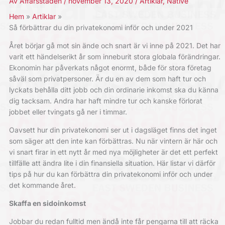
Av
Affärsstaden
/
november 13, 2020
/
Artiklar
,
Native
Hem
Artiklar
Så förbättrar du din privatekonomi inför och under 2021
Året börjar gå mot sin ände och snart är vi inne på 2021. Det har
varit ett händelserikt år som inneburit stora globala förändringar.
Ekonomin har påverkats något enormt, både för stora företag
såväl som privatpersoner. Är du en av dem som haft tur och
lyckats behålla ditt jobb och din ordinarie inkomst ska du känna
dig tacksam. Andra har haft mindre tur och kanske förlorat
jobbet eller tvingats gå ner i timmar.
Oavsett hur din privatekonomi ser ut i dagsläget finns det inget
som säger att den inte kan förbättras. Nu när vintern är här och
vi snart firar in ett nytt år med nya möjligheter är det ett perfekt
tillfälle att ändra lite i din finansiella situation. Här listar vi därför
tips på hur du kan förbättra din privatekonomi inför och under
det kommande året.
Skaffa en sidoinkomst
Jobbar du redan fulltid men ändå inte får pengarna till att räcka