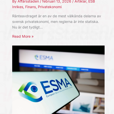
By
Affärsstaden
/
februari 13, 2026
/
Artiklar
,
ESB
Inrikes
,
Finans
,
Privatekonomi
Ränteavdraget är en av de mest välkända delarna av
svensk privatekonomi, men reglerna är inte statiska.
Nu är det tydligt…
Read More »