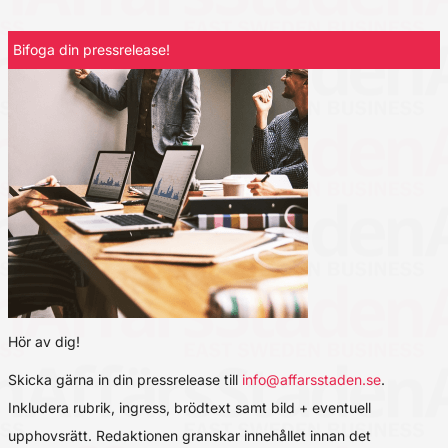
Bifoga din pressrelease!
Hör av dig!
Skicka gärna in din pressrelease till
info@affarsstaden.se
.
Inkludera rubrik, ingress, brödtext samt bild + eventuell
upphovsrätt. Redaktionen granskar innehållet innan det