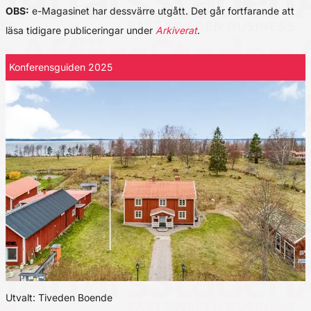
OBS:
e-Magasinet har dessvärre utgått. Det går fortfarande att
läsa tidigare publiceringar under
Arkiverat
.
Konferensguiden 2025
Utvalt: Tiveden Boende