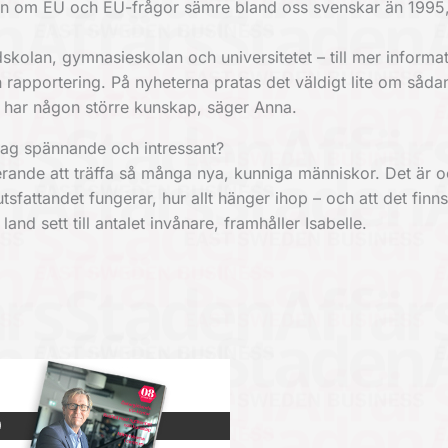
en om EU och EU-frågor sämre bland oss svenskar än 1995,
skolan, gymnasieskolan och universitetet – till mer informat
n rapportering. På nyheterna pratas det väldigt lite om såda
te har någon större kunskap, säger Anna.
pdrag spännande och intressant?
ulerande att träffa så många nya, kunniga människor. Det är 
utsfattandet fungerar, hur allt hänger ihop – och att det finn
d sett till antalet invånare, framhåller Isabelle.