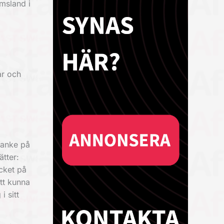
msland i
ar och
tanke på
ätter:
cket på
att kunna
i sitt