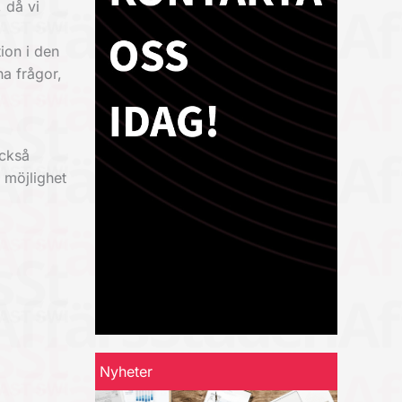
 då vi
ion i den
na frågor,
också
s möjlighet
Nyheter