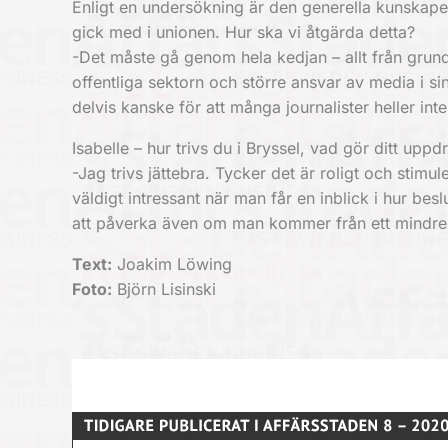
Enligt en undersökning är den generella kunskap
gick med i unionen. Hur ska vi åtgärda detta?
-Det måste gå genom hela kedjan – allt från grund
offentliga sektorn och större ansvar av media i si
delvis kanske för att många journalister heller in
Isabelle – hur trivs du i Bryssel, vad gör ditt up
-Jag trivs jättebra. Tycker det är roligt och stim
väldigt intressant när man får en inblick i hur besl
att påverka även om man kommer från ett mindre lan
Text:
Joakim Löwing
Foto:
Björn Lisinski