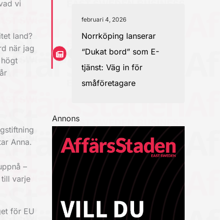
vad vi
februari 4, 2026
Norrköping lanserar
itet land?
rd när jag
“Dukat bord” som E-
 högt
tjänst: Väg in för
år
småföretagare
Annons
gstiftning
ttar Anna.
 uppnå –
ill varje
et för EU