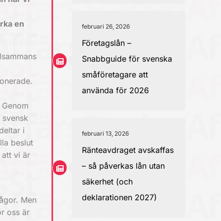
erka en
februari 26, 2026
Företagslån –
illsammans
Snabbguide för svenska
småföretagare att
ionerade.
använda för 2026
r. Genom
r svensk
eltar i
februari 13, 2026
la beslut
Ränteavdraget avskaffas
att vi är
– så påverkas lån utan
säkerhet (och
deklarationen 2027)
rågor. Men
ör oss är