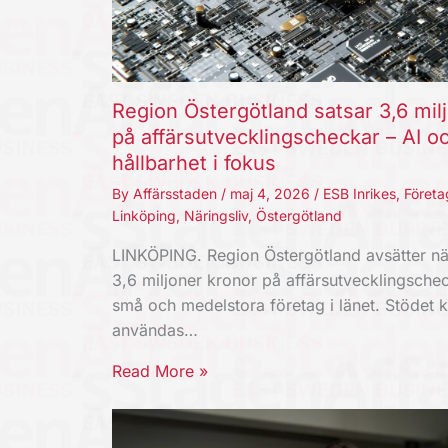
Region Östergötland satsar 3,6 mil
på affärsutvecklingscheckar – AI o
hållbarhet i fokus
By
Affärsstaden
/
maj 4, 2026
/
ESB Inrikes
,
Företa
Linköping
,
Näringsliv
,
Östergötland
LINKÖPING. Region Östergötland avsätter nä
3,6 miljoner kronor på affärsutvecklingschec
små och medelstora företag i länet. Stödet 
användas…
Read More »