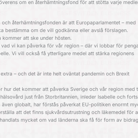
överens om en återhämtningsfond för att stötta varje medle
n och återhämtningsfonden är att Europaparlamentet – med
ka bestämma om de vill godkänna eller avslå förslagen.
 kommer att ske under hösten.
se vad vi kan påverka för vår region – där vi lobbar för peng
belle. Vi vill också få ytterligare medel att stärka regionens
te extra – och det är inte helt oväntat pandemin och Brexit
r hur det kommer att påverka Sverige och vår region med 
lsovård just från Storbritannien, inleder Isabelle och forts
n även globalt, har förstås påverkat EU-politiken enormt my
kerställa att det finns sjukvårdsutrustning och läkemedel för 
rhandlats mycket om vad länderna ska få för form av bidrag 