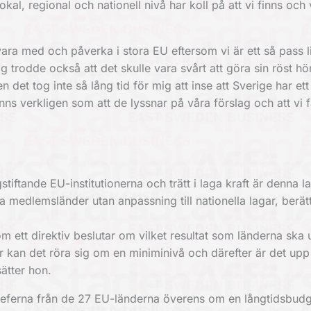
al, regional och nationell nivå har koll på att vi finns och 
n vara med och påverka i stora EU eftersom vi är ett så pass l
g trodde också att det skulle vara svårt att göra sin röst hö
 det tog inte så lång tid för mig att inse att Sverige har ett
s verkligen som att de lyssnar på våra förslag och att vi f
tiftande EU-institutionerna och trätt i laga kraft är denna la
 alla medlemsländer utan anpassning till nationella lagar, berä
 ett direktiv beslutar om vilket resultat som länderna ska
kan det röra sig om en miniminivå och därefter är det upp t
sätter hon.
cheferna från de 27 EU-länderna överens om en långtidsbudg