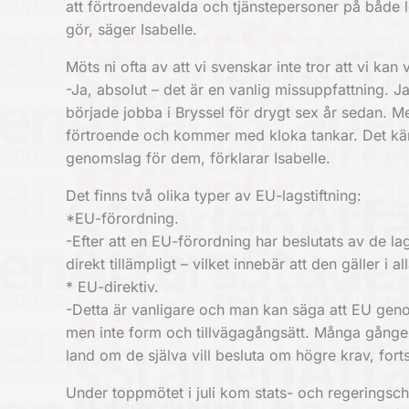
att förtroendevalda och tjänstepersoner på både lok
gör, säger Isabelle.
Möts ni ofta av att vi svenskar inte tror att vi ka
-Ja, absolut – det är en vanlig missuppfattning. Ja
började jobba i Bryssel för drygt sex år sedan. Men
förtroende och kommer med kloka tankar. Det känn
genomslag för dem, förklarar Isabelle.
Det finns två olika typer av EU-lagstiftning:
*EU-förordning.
-Efter att en EU-förordning har beslutats av de lags
direkt tillämpligt – vilket innebär att den gäller i
* EU-direktiv.
-Detta är vanligare och man kan säga att EU genom
men inte form och tillvägagångsätt. Många gånger 
land om de själva vill besluta om högre krav, fort
Under toppmötet i juli kom stats- och regerings