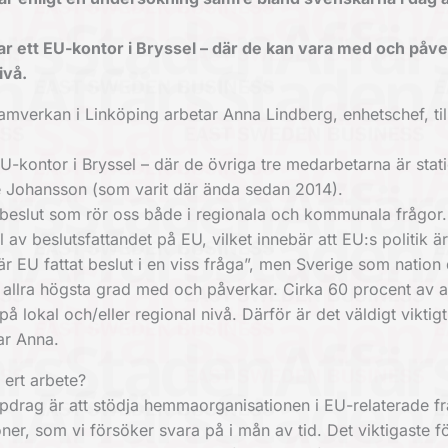
har ett EU-kontor i Bryssel – där de kan vara med och påv
ivå.
 samverkan i Linköping arbetar Anna Lindberg, enhetschef, t
-kontor i Bryssel – där de övriga tre medarbetarna är stat
le Johansson (som varit där ända sedan 2014).
 beslut som rör oss både i regionala och kommunala frågo
av beslutsfattandet på EU, vilket innebär att EU:s politik ä
är EU fattat beslut i en viss fråga”, men Sverige som nation d
i allra högsta grad med och påverkar. Cirka 60 procent av al
å lokal och/eller regional nivå. Därför är det väldigt viktigt 
ar Anna.
 ert arbete?
 uppdrag är att stödja hemmaorganisationen i EU-relaterade f
oner, som vi försöker svara på i mån av tid. Det viktigaste f