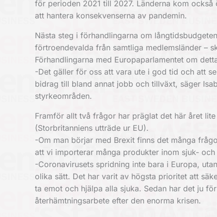
för perioden 2021 till 2027. Länderna kom också 
att hantera konsekvenserna av pandemin.
Nästa steg i förhandlingarna om långtidsbudgete
förtroendevalda från samtliga medlemsländer – s
Förhandlingarna med Europaparlamentet om detta
-Det gäller för oss att vara ute i god tid och att 
bidrag till bland annat jobb och tillväxt, säger Isa
styrkeområden.
Framför allt två frågor har präglat det här året li
(Storbritanniens utträde ur EU).
-Om man börjar med Brexit finns det många frågo
att vi importerar många produkter inom sjuk- och hä
-Coronavirusets spridning inte bara i Europa, uta
olika sätt. Det har varit av högsta prioritet att sä
ta emot och hjälpa alla sjuka. Sedan har det ju fö
återhämtningsarbete efter den enorma krisen.