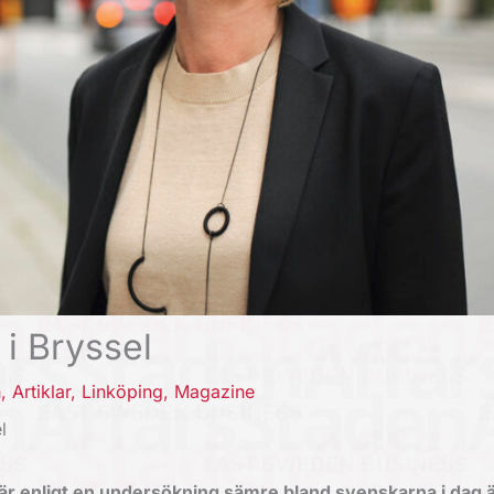
i Bryssel
n
,
Artiklar
,
Linköping
,
Magazine
l
r enligt en undersökning sämre bland svenskarna i dag ä