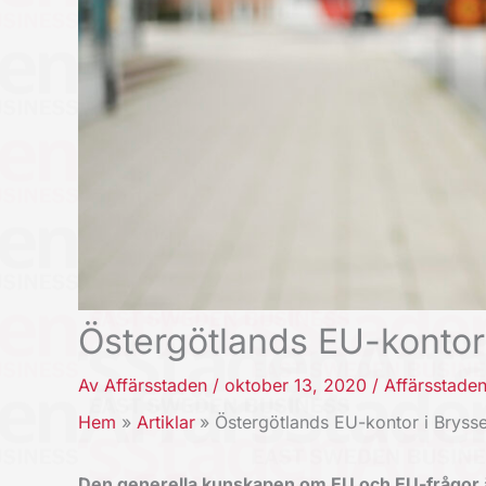
Östergötlands EU-kontor 
Av
Affärsstaden
/
oktober 13, 2020
/
Affärsstade
Hem
Artiklar
Östergötlands EU-kontor i Brysse
Den generella kunskapen om EU och EU-frågor ä