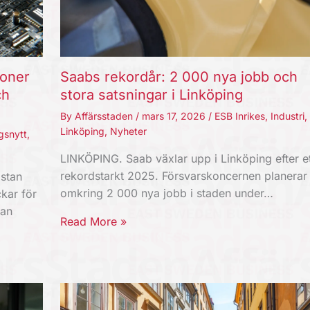
joner
Saabs rekordår: 2 000 nya jobb och
ch
stora satsningar i Linköping
By
Affärsstaden
/
mars 17, 2026
/
ESB Inrikes
,
Industri
,
Linköping
,
Nyheter
gsnytt
,
LINKÖPING. Saab växlar upp i Linköping efter et
rekordstarkt 2025. Försvarskoncernen planerar
stan
omkring 2 000 nya jobb i staden under…
kar för
kan
Read More »