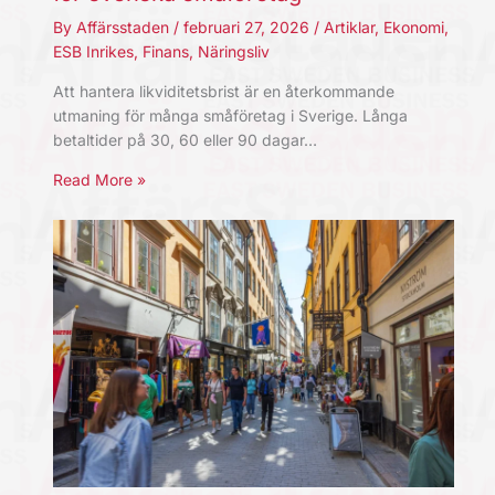
By
Affärsstaden
/
februari 27, 2026
/
Artiklar
,
Ekonomi
,
ESB Inrikes
,
Finans
,
Näringsliv
Att hantera likviditetsbrist är en återkommande
utmaning för många småföretag i Sverige. Långa
betaltider på 30, 60 eller 90 dagar…
Read More »