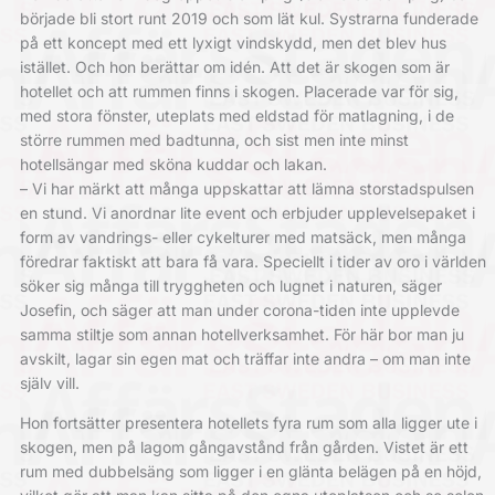
började bli stort runt 2019 och som lät kul. Systrarna funderade
på ett koncept med ett lyxigt vindskydd, men det blev hus
istället. Och hon berättar om idén. Att det är skogen som är
hotellet och att rummen finns i skogen. Placerade var för sig,
med stora fönster, uteplats med eldstad för matlagning, i de
större rummen med badtunna, och sist men inte minst
hotellsängar med sköna kuddar och lakan.
– Vi har märkt att många uppskattar att lämna storstadspulsen
en stund. Vi anordnar lite event och erbjuder upplevelsepaket i
form av vandrings- eller cykelturer med matsäck, men många
föredrar faktiskt att bara få vara. Speciellt i tider av oro i världen
söker sig många till tryggheten och lugnet i naturen, säger
Josefin, och säger att man under corona-tiden inte upplevde
samma stiltje som annan hotellverksamhet. För här bor man ju
avskilt, lagar sin egen mat och träffar inte andra – om man inte
själv vill.
Hon fortsätter presentera hotellets fyra rum som alla ligger ute i
skogen, men på lagom gångavstånd från gården. Vistet är ett
rum med dubbelsäng som ligger i en glänta belägen på en höjd,