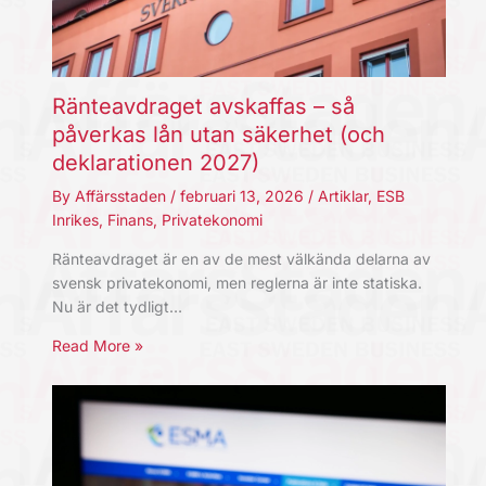
Ränteavdraget avskaffas – så
påverkas lån utan säkerhet (och
deklarationen 2027)
By
Affärsstaden
/
februari 13, 2026
/
Artiklar
,
ESB
Inrikes
,
Finans
,
Privatekonomi
Ränteavdraget är en av de mest välkända delarna av
svensk privatekonomi, men reglerna är inte statiska.
Nu är det tydligt…
Read More »