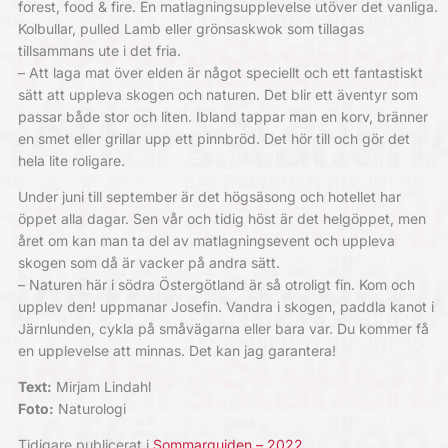
forest, food & fire. En matlagningsupplevelse utöver det vanliga.
Kolbullar, pulled Lamb eller grönsaskwok som tillagas
tillsammans ute i det fria.
– Att laga mat över elden är något speciellt och ett fantastiskt
sätt att uppleva skogen och naturen. Det blir ett äventyr som
passar både stor och liten. Ibland tappar man en korv, bränner
en smet eller grillar upp ett pinnbröd. Det hör till och gör det
hela lite roligare.
Under juni till september är det högsäsong och hotellet har
öppet alla dagar. Sen vår och tidig höst är det helgöppet, men
året om kan man ta del av matlagningsevent och uppleva
skogen som då är vacker på andra sätt.
– Naturen här i södra Östergötland är så otroligt fin. Kom och
upplev den! uppmanar Josefin. Vandra i skogen, paddla kanot i
Järnlunden, cykla på småvägarna eller bara var. Du kommer få
en upplevelse att minnas. Det kan jag garantera!
Text:
Mirjam Lindahl
Foto:
Naturologi
Tidigare publicerat i
Sommarguiden – 2022