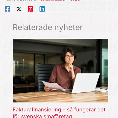
Relaterade nyheter
Fakturafinansiering – så fungerar det
för svenska småföretag