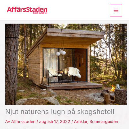
Hoppa
till
innehåll
Njut naturens lugn på skogshotell
Av
Affärsstaden
/
augusti 17, 2022
/
Artiklar
,
Sommarguiden