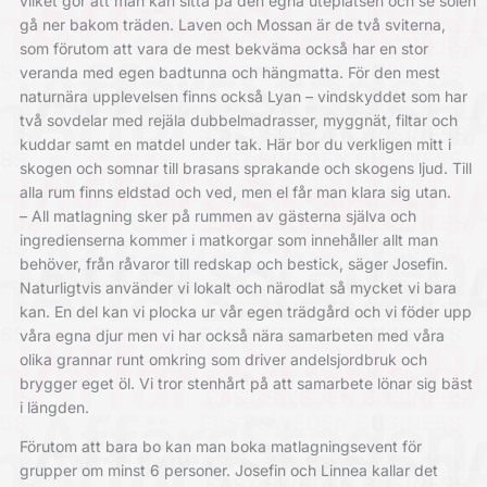
vilket gör att man kan sitta på den egna uteplatsen och se solen
gå ner bakom träden. Laven och Mossan är de två sviterna,
som förutom att vara de mest bekväma också har en stor
veranda med egen badtunna och hängmatta. För den mest
naturnära upplevelsen finns också Lyan – vindskyddet som har
två sovdelar med rejäla dubbelmadrasser, myggnät, filtar och
kuddar samt en matdel under tak. Här bor du verkligen mitt i
skogen och somnar till brasans sprakande och skogens ljud. Till
alla rum finns eldstad och ved, men el får man klara sig utan.
– All matlagning sker på rummen av gästerna själva och
ingredienserna kommer i matkorgar som innehåller allt man
behöver, från råvaror till redskap och bestick, säger Josefin.
Naturligtvis använder vi lokalt och närodlat så mycket vi bara
kan. En del kan vi plocka ur vår egen trädgård och vi föder upp
våra egna djur men vi har också nära samarbeten med våra
olika grannar runt omkring som driver andelsjordbruk och
brygger eget öl. Vi tror stenhårt på att samarbete lönar sig bäst
i längden.
Förutom att bara bo kan man boka matlagningsevent för
grupper om minst 6 personer. Josefin och Linnea kallar det