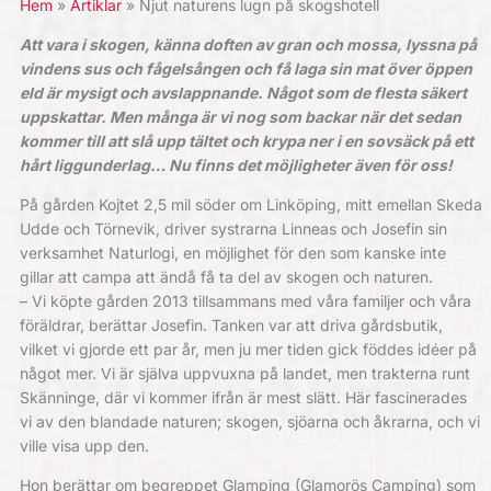
Hem
Artiklar
Njut naturens lugn på skogshotell
Att vara i skogen, känna doften av gran och mossa, lyssna på
vindens sus och fågelsången och få laga sin mat över öppen
eld är mysigt och avslappnande. Något som de flesta säkert
uppskattar. Men många är vi nog som backar när det sedan
kommer till att slå upp tältet och krypa ner i en sovsäck på ett
hårt liggunderlag… Nu finns det möjligheter även för oss!
På gården Kojtet 2,5 mil söder om Linköping, mitt emellan Skeda
Udde och Törnevik, driver systrarna Linneas och Josefin sin
verksamhet Naturlogi, en möjlighet för den som kanske inte
gillar att campa att ändå få ta del av skogen och naturen.
– Vi köpte gården 2013 tillsammans med våra familjer och våra
föräldrar, berättar Josefin. Tanken var att driva gårdsbutik,
vilket vi gjorde ett par år, men ju mer tiden gick föddes idéer på
något mer. Vi är själva uppvuxna på landet, men trakterna runt
Skänninge, där vi kommer ifrån är mest slätt. Här fascinerades
vi av den blandade naturen; skogen, sjöarna och åkrarna, och vi
ville visa upp den.
Hon berättar om begreppet Glamping (Glamorös Camping) som