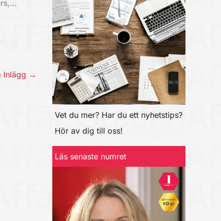
ers,…
a Inlägg
→
Vet du mer? Har du ett nyhetstips?
Hör av dig till oss!
Läs senaste numret