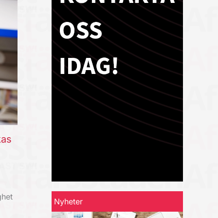
kas
ghet
Nyheter