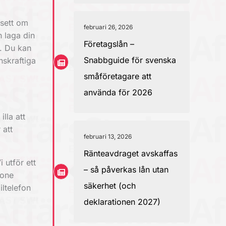
vsett om
februari 26, 2026
n laga din
Företagslån –
l. Du kan
Snabbguide för svenska
nskraftiga
småföretagare att
använda för 2026
lla att
 att
februari 13, 2026
Ränteavdraget avskaffas
 utför ett
– så påverkas lån utan
hone
säkerhet (och
iltelefon
deklarationen 2027)