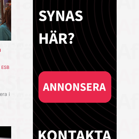
a
,
ESB
era i