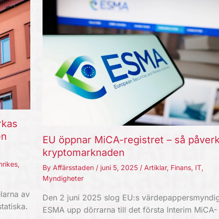
rkas
en
EU öppnar MiCA-registret – så påver
kryptomarknaden
nrikes
,
By
Affärsstaden
/
juni 5, 2025
/
Artiklar
,
Finans
,
IT
,
Myndigheter
larna av
Den 2 juni 2025 slog EU:s värdepappersmyndi
tatiska.
ESMA upp dörrarna till det första Interim MiCA-