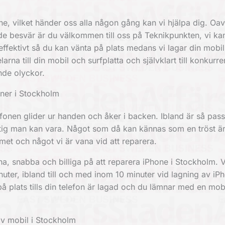
ne, vilket händer oss alla någon gång kan vi hjälpa dig. Oa
de besvär är du välkommen till oss på Teknikpunkten, vi ka
ffektivt så du kan vänta på plats medans vi lagar din mobi
rna till din mobil och surfplatta och självklart till konkurre
ande olyckor.
oner i Stockholm
fonen glider ur handen och åker i backen. Ibland är så pass i
tig man kan vara. Något som då kan kännas som en tröst är
met och något vi är vana vid att reparera.
na, snabba och billiga på att reparera iPhone i Stockholm. Vi
uter, ibland till och med inom 10 minuter vid lagning av iP
å plats tills din telefon är lagad och du lämnar med en mob
av mobil i Stockholm