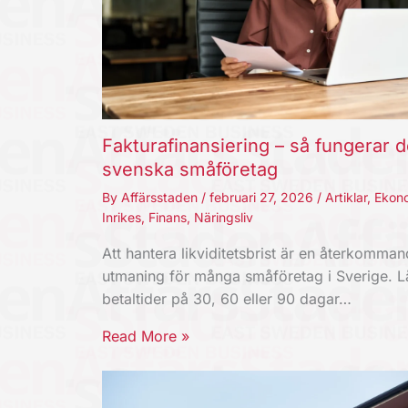
Fakturafinansiering – så fungerar d
svenska småföretag
By
Affärsstaden
/
februari 27, 2026
/
Artiklar
,
Ekon
Inrikes
,
Finans
,
Näringsliv
Att hantera likviditetsbrist är en återkomma
utmaning för många småföretag i Sverige. 
betaltider på 30, 60 eller 90 dagar…
Read More »