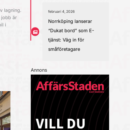
v lagning.
februari 4, 2026
 jobb är
Norrköping lanserar
l i
“Dukat bord” som E-
tjänst: Väg in för
småföretagare
Annons