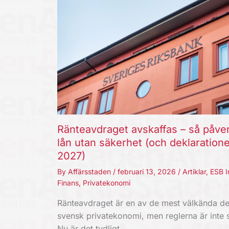
Ränteavdraget avskaffas – så påve
lån utan säkerhet (och deklaration
2027)
By
Affärsstaden
/
februari 13, 2026
/
Artiklar
,
ESB I
Finans
,
Privatekonomi
Ränteavdraget är en av de mest välkända de
svensk privatekonomi, men reglerna är inte s
Nu är det tydligt…