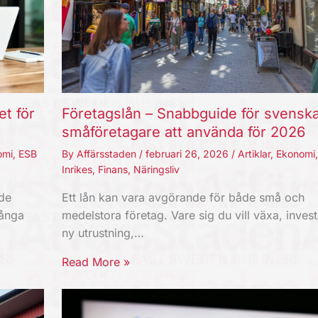
et för
Företagslån – Snabbguide för svensk
småföretagare att använda för 2026
omi
,
ESB
By
Affärsstaden
/
februari 26, 2026
/
Artiklar
,
Ekonomi
Inrikes
,
Finans
,
Näringsliv
nde
Ett lån kan vara avgörande för både små och
Långa
medelstora företag. Vare sig du vill växa, invest
ny utrustning,…
Read More »