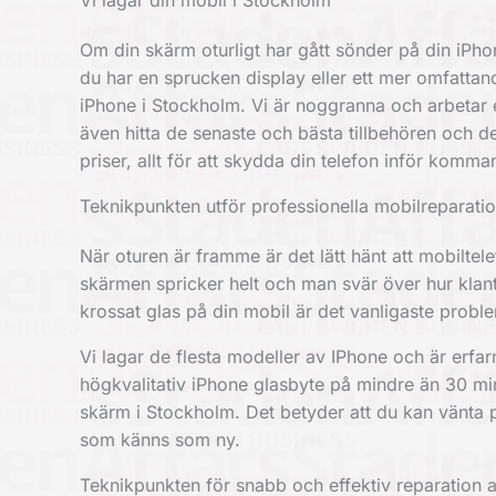
Vi lagar din mobil i Stockholm
Om din skärm oturligt har gått sönder på din iPho
du har en sprucken display eller ett mer omfattan
iPhone i Stockholm. Vi är noggranna och arbetar e
även hitta de senaste och bästa tillbehören och dela
priser, allt för att skydda din telefon inför komm
Teknikpunkten utför professionella mobilreparati
När oturen är framme är det lätt hänt att mobiltele
skärmen spricker helt och man svär över hur klan
krossat glas på din mobil är det vanligaste proble
Vi lagar de flesta modeller av IPhone och är erfar
högkvalitativ iPhone glasbyte på mindre än 30 min
skärm i Stockholm. Det betyder att du kan vänta p
som känns som ny.
Teknikpunkten för snabb och effektiv reparation 