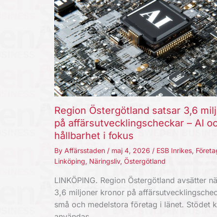
Region Östergötland satsar 3,6 mil
på affärsutvecklingscheckar – AI o
hållbarhet i fokus
By
Affärsstaden
/
maj 4, 2026
/
ESB Inrikes
,
Företa
Linköping
,
Näringsliv
,
Östergötland
LINKÖPING. Region Östergötland avsätter nä
3,6 miljoner kronor på affärsutvecklingschec
små och medelstora företag i länet. Stödet 
användas…