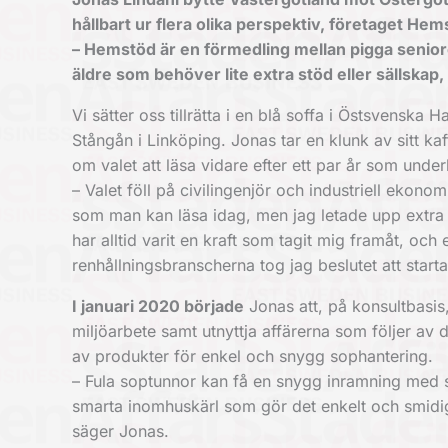
hållbart ur flera olika perspektiv, företaget Hem
– Hemstöd är en förmedling mellan pigga seniorer
äldre som behöver lite extra stöd eller sällskap
Vi sätter oss tillrätta i en blå soffa i Östsvensk
Stångån i Linköping. Jonas tar en klunk av sitt k
om valet att läsa vidare efter ett par år som under
– Valet föll på civilingenjör och industriell ekonom
som man kan läsa idag, men jag letade upp extra k
har alltid varit en kraft som tagit mig framåt, oc
renhållningsbranscherna tog jag beslutet att starta
I januari 2020 började
Jonas att, på konsultbasis,
miljöarbete samt utnyttja affärerna som följer av 
av produkter för enkel och snygg sophantering.
– Fula soptunnor kan få en snygg inramning med so
smarta inomhuskärl som gör det enkelt och smidigt
säger Jonas.