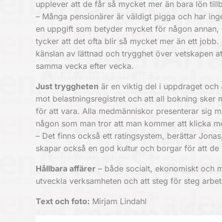
upplever att de får så mycket mer än bara lön till
– Många pensionärer är väldigt pigga och har ingen 
en uppgift som betyder mycket för någon annan, 
tycker att det ofta blir så mycket mer än ett jobb.
känslan av lättnad och trygghet över vetskapen 
samma vecka efter vecka.
Just tryggheten
är en viktig del i uppdraget och J
mot belastningsregistret och att all bokning sker 
för att vara. Alla medmänniskor presenterar sig m
någon som man tror att man kommer att klicka m
– Det finns också ett ratingsystem, berättar Jonas
skapar också en god kultur och borgar för att de so
Hållbara affärer
– både socialt, ekonomiskt och mil
utveckla verksamheten och att steg för steg arbet
Text och f
oto:
Mirjam Lindahl