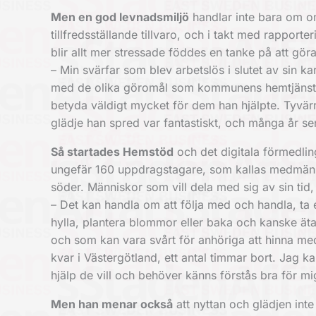
Men en god levnadsmiljö
handlar inte bara om om
tillfredsställande tillvaro, och i takt med rappo
blir allt mer stressade föddes en tanke på att gör
– Min svärfar som blev arbetslös i slutet av sin k
med de olika göromål som kommunens hemtjänst i
betyda väldigt mycket för dem han hjälpte. Tyvär
glädje han spred var fantastiskt, och många år s
Så startades Hemstöd
och det digitala förmedl
ungefär 160 uppdragstagare, som kallas medmännisko
söder. Människor som vill dela med sig av sin tid,
– Det kan handla om att följa med och handla, ta 
hylla, plantera blommor eller baka och kanske äta
och som kan vara svårt för anhöriga att hinna me
kvar i Västergötland, ett antal timmar bort. Jag kan
hjälp de vill och behöver känns förstås bra för m
Men han menar också
att nyttan och glädjen int