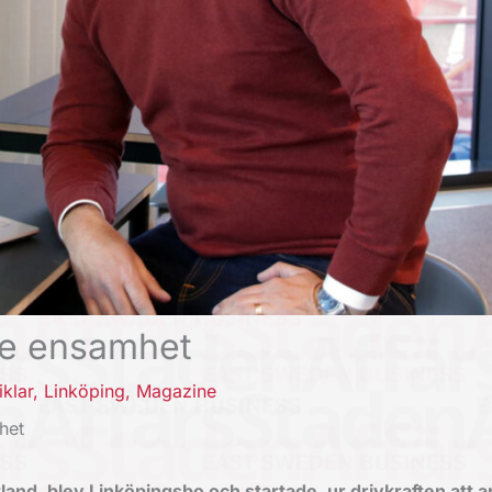
re ensamhet
iklar
,
Linköping
,
Magazine
het
and, blev Linköpingsbo och startade, ur drivkraften att a