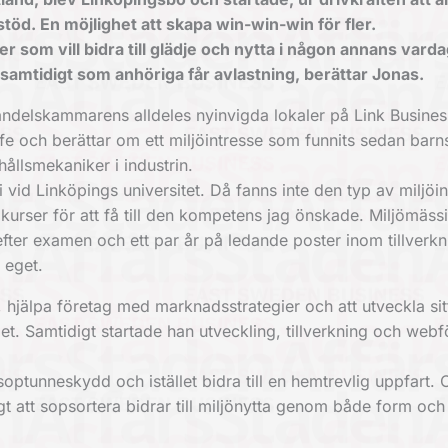
stöd. En möjlighet att skapa win-win-win för fler.
 som vill bidra till glädje och nytta i någon annans vard
, samtidigt som anhöriga får avlastning, berättar Jonas.
a Handelskammarens alldeles nyinvigda lokaler på Link Busine
affe och berättar om ett miljöintresse som funnits sedan bar
hållsmekaniker i industrin.
i vid Linköpings universitet. Då fanns inte den typ av miljöin
urser för att få till den kompetens jag önskade. Miljömässi
h efter examen och ett par år på ledande poster inom tillverk
 eget.
 hjälpa företag med marknadsstrategier och att utveckla sit
det. Samtidigt startade han utveckling, tillverkning och webf
ptunneskydd och istället bidra till en hemtrevlig uppfart. 
 att sopsortera bidrar till miljönytta genom både form och 