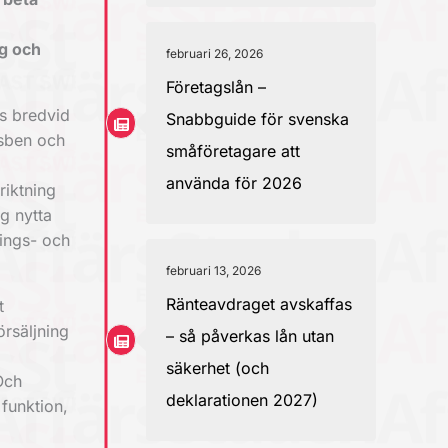
ag och
februari 26, 2026
Företagslån –
ss bredvid
Snabbguide för svenska
nsben och
småföretagare att
använda för 2026
riktning
g nytta
nings- och
februari 13, 2026
Ränteavdraget avskaffas
t
örsäljning
– så påverkas lån utan
säkerhet (och
Och
deklarationen 2027)
funktion,