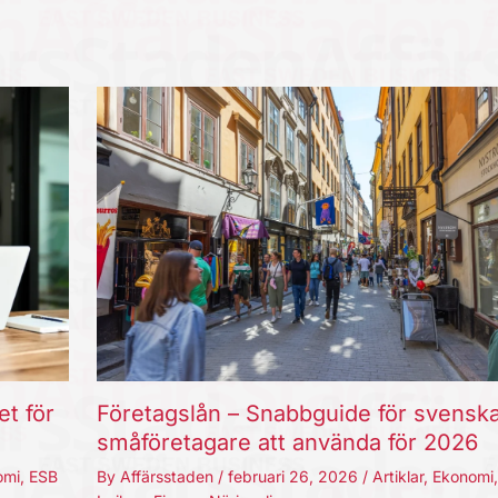
et för
Företagslån – Snabbguide för svensk
småföretagare att använda för 2026
omi
,
ESB
By
Affärsstaden
/
februari 26, 2026
/
Artiklar
,
Ekonomi