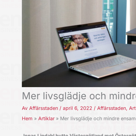
Mer livsglädje och mind
Av
Affärsstaden
/
april 6, 2022
/
Affärsstaden
,
Art
Hem
Artiklar
Mer livsglädje och mindre ensam
Jonas Lindahl bytte Västergötland mot Östergötl