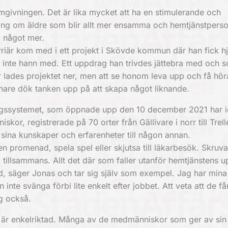
givningen. Det är lika mycket att ha en stimulerande och
rtering om äldre som blir allt mer ensamma och hemtjänstpers
a något mer.
arriär kom med i ett projekt i Skövde kommun där han fick h
nte hann med. Ett uppdrag han trivdes jättebra med och s
r lades projektet ner, men att se honom leva upp och få hö
enare dök tanken upp på att skapa något liknande.
ingssystemet, som öppnade upp den 10 december 2021 har i
r, registrerade på 70 orter från Gällivare i norr till Trell
 sina kunskaper och erfarenheter till någon annan.
en promenad, spela spel eller skjutsa till läkarbesök. Skruv
 tillsammans. Allt det där som faller utanför hemtjänstens 
d, säger Jonas och tar sig själv som exempel. Jag har mina 
 inte svänga förbi lite enkelt efter jobbet. Att veta att de f
ig också.
e är enkelriktad. Många av de medmänniskor som ger av sin 