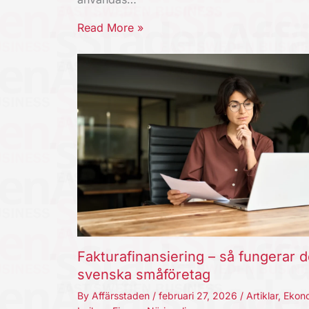
Read More »
Fakturafinansiering – så fungerar d
svenska småföretag
By
Affärsstaden
/
februari 27, 2026
/
Artiklar
,
Ekon