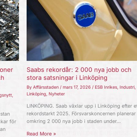
joner
Saabs rekordår: 2 000 nya jobb och
ch
stora satsningar i Linköping
By
Affärsstaden
/
mars 17, 2026
/
ESB Inrikes
,
Industri
,
Linköping
,
Nyheter
gsnytt
,
LINKÖPING. Saab växlar upp i Linköping efter et
rekordstarkt 2025. Försvarskoncernen planerar
stan
omkring 2 000 nya jobb i staden under…
kar för
kan
Read More »