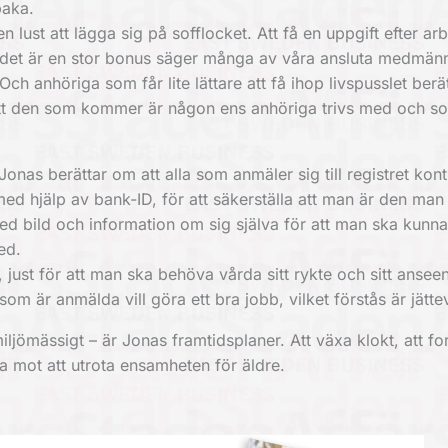
baka.
lust att lägga sig på sofflocket. Att få en uppgift efter arbe
det är en stor bonus säger många av våra ansluta medmänn
 Och anhöriga som får lite lättare att få ihop livspusslet ber
att den som kommer är någon ens anhöriga trivs med och s
onas berättar om att alla som anmäler sig till registret kont
med hjälp av bank-ID, för att säkerställa att man är den man
ed bild och information om sig själva för att man ska kunna 
ed.
, just för att man ska behöva vårda sitt rykte och sitt ansee
m är anmälda vill göra ett bra jobb, vilket förstås är jättev
jömässigt – är Jonas framtidsplaner. Att växa klokt, att for
a mot att utrota ensamheten för äldre.