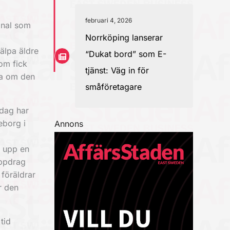
februari 4, 2026
onal som
Norrköping lanserar
jälpa äldre
“Dukat bord” som E-
om fick
tjänst: Väg in för
ra om den
småföretagare
dag har
eborg i
Annons
a upp en
uppdrag
föräldrar
år den
tid