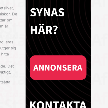
tslivet,
iskor. De
ättar om
om är
rolleras
 utger sig
hitta
nde. Det
iktigt.
tsätta