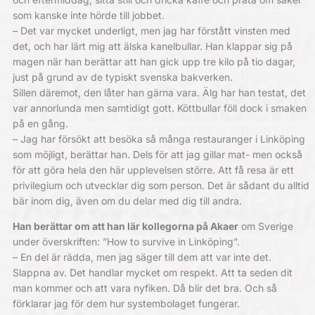
som kanske inte hörde till jobbet.
– Det var mycket underligt, men jag har förstått vinsten med
det, och har lärt mig att älska kanelbullar. Han klappar sig på
magen när han berättar att han gick upp tre kilo på tio dagar,
just på grund av de typiskt svenska bakverken.
Sillen däremot, den låter han gärna vara. Älg har han testat, det
var annorlunda men samtidigt gott. Köttbullar föll dock i smaken
på en gång.
– Jag har försökt att besöka så många restauranger i Linköping
som möjligt, berättar han. Dels för att jag gillar mat- men också
för att göra hela den här upplevelsen större. Att få resa är ett
privilegium och utvecklar dig som person. Det är sådant du alltid
bär inom dig, även om du delar med dig till andra.
Han berättar om att han lär kollegorna på Akaer
om Sverige
under överskriften: ”How to survive in Linköping”.
– En del är rädda, men jag säger till dem att var inte det.
Slappna av. Det handlar mycket om respekt. Att ta seden dit
man kommer och att vara nyfiken. Då blir det bra. Och så
förklarar jag för dem hur systembolaget fungerar.