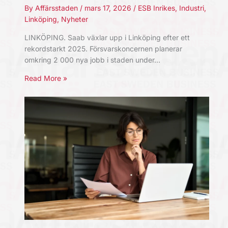
By
Affärsstaden
/
mars 17, 2026
/
ESB Inrikes
,
Industri
,
Linköping
,
Nyheter
LINKÖPING. Saab växlar upp i Linköping efter ett
rekordstarkt 2025. Försvarskoncernen planerar
omkring 2 000 nya jobb i staden under…
Read More »