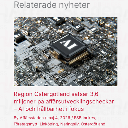
Relaterade nyheter
Region Östergötland satsar 3,6
miljoner på affärsutvecklingscheckar
– AI och hållbarhet i fokus
By
Affärsstaden
/
maj 4, 2026
/
ESB Inrikes
,
Företagsnytt
,
Linköping
,
Näringsliv
,
Östergötland