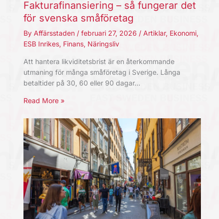
Fakturafinansiering – så fungerar det
för svenska småföretag
By
Affärsstaden
/
februari 27, 2026
/
Artiklar
,
Ekonomi
,
ESB Inrikes
,
Finans
,
Näringsliv
Att hantera likviditetsbrist är en återkommande
utmaning för många småföretag i Sverige. Långa
betaltider på 30, 60 eller 90 dagar…
Read More »