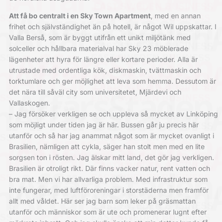
Att få bo centralt i en Sky Town Apartment
, med en annan
frihet och självständighet än på hotell, är något Wil uppskattar. I
Valla Berså, som är byggt utifrån ett unikt miljötänk med
solceller och hållbara materialval har Sky 23 möblerade
lägenheter att hyra för längre eller kortare perioder. Alla är
utrustade med ordentliga kök, diskmaskin, tvättmaskin och
torktumlare och ger möjlighet att leva som hemma. Dessutom är
det nära till såväl city som universitetet, Mjärdevi och
Vallaskogen.
– Jag försöker verkligen se och uppleva så mycket av Linköping
som möjligt under tiden jag är här. Bussen går ju precis här
utanför och så har jag anammat något som är mycket ovanligt i
Brasilien, nämligen att cykla, säger han stolt men med en lite
sorgsen ton i rösten. Jag älskar mitt land, det gör jag verkligen.
Brasilien är otroligt rikt. Där finns vacker natur, rent vatten och
bra mat. Men vi har allvarliga problem. Med infrastruktur som
inte fungerar, med luftföroreningar i storstäderna men framför
allt med våldet. Här ser jag barn som leker på gräsmattan
utanför och människor som är ute och promenerar lugnt efter