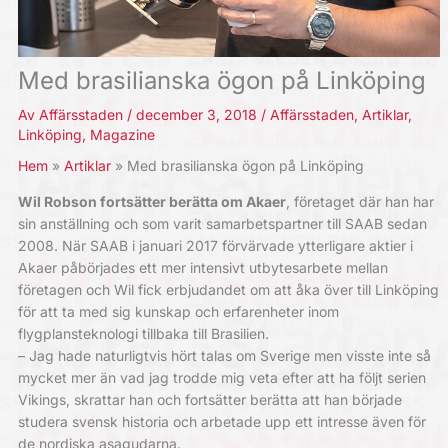
Med brasilianska ögon på Linköping
Av
Affärsstaden
/
december 3, 2018
/
Affärsstaden
,
Artiklar
,
Linköping
,
Magazine
Hem
Artiklar
Med brasilianska ögon på Linköping
Wil Robson fortsätter berätta om Akaer
, företaget där han har
sin anställning och som varit samarbetspartner till SAAB sedan
2008. När SAAB i januari 2017 förvärvade ytterligare aktier i
Akaer påbörjades ett mer intensivt utbytesarbete mellan
företagen och Wil fick erbjudandet om att åka över till Linköping
för att ta med sig kunskap och erfarenheter inom
flygplansteknologi tillbaka till Brasilien.
– Jag hade naturligtvis hört talas om Sverige men visste inte så
mycket mer än vad jag trodde mig veta efter att ha följt serien
Vikings, skrattar han och fortsätter berätta att han började
studera svensk historia och arbetade upp ett intresse även för
de nordiska asagudarna.