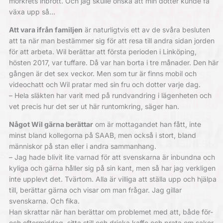
mörkrets inbrott. Och jag skulle önska att min dotter kunde få
växa upp så…
Att vara ifrån familjen
är naturligtvis ett av de svåra besluten
att ta när man bestämmer sig för att resa till andra sidan jorden
för att arbeta. Wil berättar att första perioden i Linköping,
hösten 2017, var tuffare. Då var han borta i tre månader. Den här
gången är det sex veckor. Men som tur är finns mobil och
videochatt och Wil pratar med sin fru och dotter varje dag.
– Hela släkten har varit med på rundvandring i lägenheten och
vet precis hur det ser ut här runtomkring, säger han.
Något Wil gärna berättar
om är mottagandet han fått, inte
minst bland kollegorna på SAAB, men också i stort, bland
människor på stan eller i andra sammanhang.
– Jag hade blivit lite varnad för att svenskarna är inbundna och
kyliga och gärna håller sig på sin kant, men så har jag verkligen
inte upplevt det. Tvärtom. Alla är villiga att ställa upp och hjälpa
till, berättar gärna och visar om man frågar. Jag gillar
svenskarna. Och fika.
Han skrattar när han berättar om problemet med att, både för-
och eftermiddag, sitta still och dricka kaffe och prata om saker