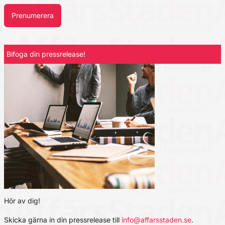
Prenumerera
Bifoga din pressrelease!
Hör av dig!
Skicka gärna in din pressrelease till
info@affarsstaden.se
.