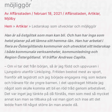
möjliggör
Av
Affärsstaden
/
februari 18, 2021
/
Affärsstaden
,
Artiklar
,
Mjölby
Hem
Artiklar
Ledarskap som utvecklar och möjliggör
Han är så östgötsk som man kan bli. Och han har inga som
helst planer på att lämna sitt hemma-län. Han har arbetat i
flera av Östergötlands kommuner och utvecklat sitt ledarskap
i både kommunala verksamheter, kommunledning och
Region Östergötland. Vi träffar Andreas Capilla.
– Om vi tar det från början, så är jag född och uppvuxen i
Ljungsbro utanför Linköping. Fritiden bestod mest av sport,
framför allt lagidrott och jag började engagera mig som ledare
och tränare för de yngre barnen. I det uppdraget hittade jag
något som skulle komma att bli en röd tråd genom arbetslivet.
Det var inget jag tänkte på då förstås, men som med så mycket
annat kan man se tillbaka på val man gjort och inse att det
ledde fram till något större än man anade då.