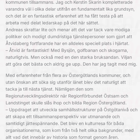
kommunen tillsammans. Jag och Kerstin Skarin kompletterade
varandra väl i olika delar utifrån en fundamentalt lika grundsyn,
och det är en fantastisk erfarenhet att ha fått testa på att
arbeta med delat ledarskap på det här sättet.
Andreas skrattar lite och menar att det var tack vare modiga
politiker och modigt dumdristiga tjänstepersoner som gjort att
Åtvidaberg fortfarande har en alldeles speciell plats i hjärtat.
– Åtvid är fantastiskt! Med Bysjön, golfbanan och skogarna,
naturligtvis. Men också med en den starka bruksandan. Viljan
att göra det bästa och aldrig ge upp. Den har jag tagit med mig.
Med erfarenheter från flera av Östergötlands kommuner, och
utan önskan att söka sig utanför länet blev det naturligt att
tacka ja till nästa tjänst. Nämligen den som
Regionutvecklingsdirektör när Regionförbundet Östsam och
Landstinget skulle slås ihop och bilda Region Östergötland.
– Uppdraget att utveckla samhällsstrukturer på Östgötanivå och
att skapa ett tillsammansperspektiv var utmanande och
samtidigt jättespännande. Det blev en kulturresa för båda
organisationerna, som kom från två helt olika bakgrunder, med
allt vad det innebär av historia som format genom åren.