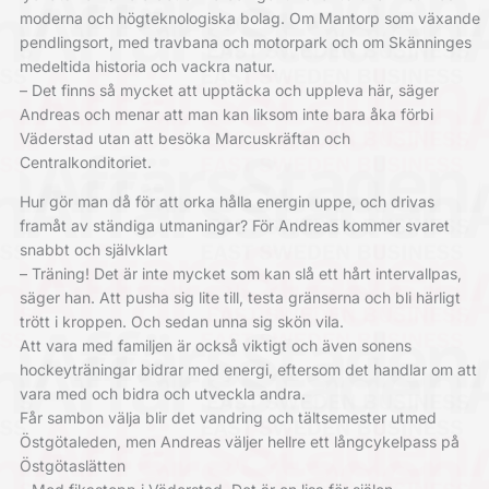
moderna och högteknologiska bolag. Om Mantorp som växande
pendlingsort, med travbana och motorpark och om Skänninges
medeltida historia och vackra natur.
– Det finns så mycket att upptäcka och uppleva här, säger
Andreas och menar att man kan liksom inte bara åka förbi
Väderstad utan att besöka Marcuskräftan och
Centralkonditoriet.
Hur gör man då för att orka hålla energin uppe, och drivas
framåt av ständiga utmaningar? För Andreas kommer svaret
snabbt och självklart
– Träning! Det är inte mycket som kan slå ett hårt intervallpas,
säger han. Att pusha sig lite till, testa gränserna och bli härligt
trött i kroppen. Och sedan unna sig skön vila.
Att vara med familjen är också viktigt och även sonens
hockeyträningar bidrar med energi, eftersom det handlar om att
vara med och bidra och utveckla andra.
Får sambon välja blir det vandring och tältsemester utmed
Östgötaleden, men Andreas väljer hellre ett långcykelpass på
Östgötaslätten