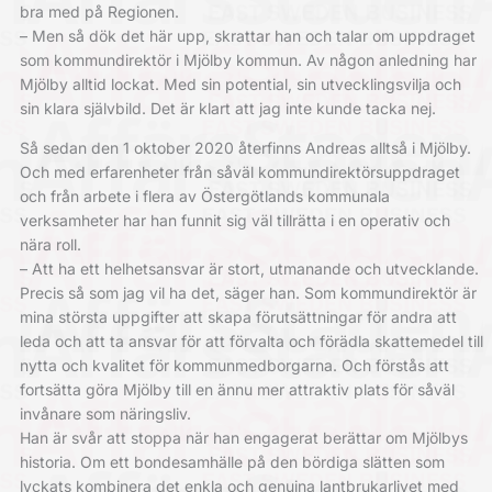
bra med på Regionen.
– Men så dök det här upp, skrattar han och talar om uppdraget
som kommundirektör i Mjölby kommun. Av någon anledning har
Mjölby alltid lockat. Med sin potential, sin utvecklingsvilja och
sin klara självbild. Det är klart att jag inte kunde tacka nej.
Så sedan den 1 oktober 2020 återfinns Andreas alltså i Mjölby.
Och med erfarenheter från såväl kommundirektörsuppdraget
och från arbete i flera av Östergötlands kommunala
verksamheter har han funnit sig väl tillrätta i en operativ och
nära roll.
– Att ha ett helhetsansvar är stort, utmanande och utvecklande.
Precis så som jag vil ha det, säger han. Som kommundirektör är
mina största uppgifter att skapa förutsättningar för andra att
leda och att ta ansvar för att förvalta och förädla skattemedel till
nytta och kvalitet för kommunmedborgarna. Och förstås att
fortsätta göra Mjölby till en ännu mer attraktiv plats för såväl
invånare som näringsliv.
Han är svår att stoppa när han engagerat berättar om Mjölbys
historia. Om ett bondesamhälle på den bördiga slätten som
lyckats kombinera det enkla och genuina lantbrukarlivet med