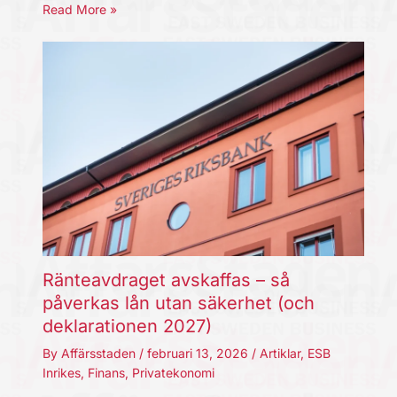
Read More »
Ränteavdraget avskaffas – så
påverkas lån utan säkerhet (och
deklarationen 2027)
By
Affärsstaden
/
februari 13, 2026
/
Artiklar
,
ESB
Inrikes
,
Finans
,
Privatekonomi