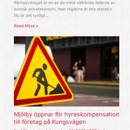
Ränteavdraget är en av de mest välkända delarna av
svensk privatekonomi, men reglerna är inte statiska.
Nu är det tydligt…
Read More »
Mjölby öppnar för hyreskompensation
till företag på Kungsvägen