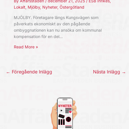
By
Affärsstaden
/
december 21, 2025
/
ESB Inrikes
,
Lokalt
,
Mjölby
,
Nyheter
,
Östergötland
MJÖLBY. Företagare längs Kungsvägen som
påverkats ekonomiskt av den pågående
ombyggnationen kan nu ansöka om kommunal
kompensation för en del…
Read More »
←
Föregående Inlägg
Nästa Inlägg
→