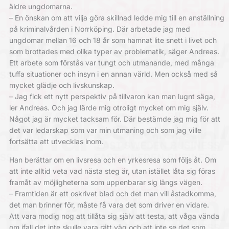
äldre ungdomarna.
– En önskan om att vilja göra skillnad ledde mig till en anställning
på kriminalvården i Norrköping. Där arbetade jag med
ungdomar mellan 16 och 18 år som hamnat lite snett i livet och
som brottades med olika typer av problematik, säger Andreas.
Ett arbete som förstås var tungt och utmanande, med många
tuffa situationer och insyn i en annan värld. Men också med så
mycket glädje och livskunskap.
– Jag fick ett nytt perspektiv på tillvaron kan man lugnt säga,
ler Andreas. Och jag lärde mig otroligt mycket om mig själv.
Något jag är mycket tacksam för. Där bestämde jag mig för att
det var ledarskap som var min utmaning och som jag ville
fortsätta att utvecklas inom.
Han berättar om en livsresa och en yrkesresa som följs åt. Om
att inte alltid veta vad nästa steg är, utan istället låta sig föras
framåt av möjligheterna som uppenbarar sig längs vägen.
– Framtiden är ett oskrivet blad och det man vill åstadkomma,
det man brinner för, måste få vara det som driver en vidare.
Att vara modig nog att tillåta sig själv att testa, att våga vända
om ifall det inte skulle vara rätt väg och att inte se det som