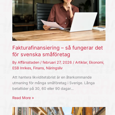
Fakturafinansiering – så fungerar det
för svenska småföretag
By
Affärsstaden
/
februari 27, 2026
/
Artiklar
,
Ekonomi
,
ESB Inrikes
,
Finans
,
Näringsliv
Att hantera likviditetsbrist är en återkommande
utmaning för många småföretag i Sverige. Långa
betaltider på 30, 60 eller 90 dagar…
Read More »