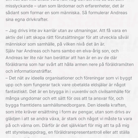
misslyckande – utan som lärdomar och erfarenheter, det är
sådant som formar en som människa. Så formulerar Andreas
sina egna drivkrafter.
– Jag drivs inte av karriär utan av utmaningar. Att få vara en
aktiv del i att skapa rätt förutsättningar för att utveckla såväl
människor som samhälle, på vilken nivå det än är.
Själv har Andreas och hans sambo en elva-årig son, och
Andreas ler lite när han berättar att han är en av de där
föräldrarna som har svårt att hålla armen nere på föräldramöten
och informationsträffar.
– Det nät av ideella organisationer och föreningar som vi byggt
upp och som fungerar tack vare obetalda eldsjälar är något
fantastiskt. Det är en brygga in i vuxenliv och civilsamhälle för
många ungdomar och ett sätt för oss att ta ansvar för, och
bygga framtidens samhällsmedborgare. Den ideella kraften,
som inte kräver ersättning i form av pengar, utan som drivs av
glädjen i att se andra växa, är stark och något vi måste ta vara
på och värna om. Därför är det självklart för mig att ta på mig
ett styrelseuppdrag, en föräldrarepresentantroll eller att ställa