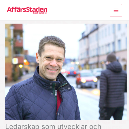
Hoppa
till
innehåll
Ledarskap som utvecklar och