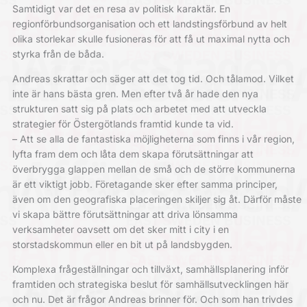
Samtidigt var det en resa av politisk karaktär. En
regionförbundsorganisation och ett landstingsförbund av helt
olika storlekar skulle fusioneras för att få ut maximal nytta och
styrka från de båda.
Andreas skrattar och säger att det tog tid. Och tålamod. Vilket
inte är hans bästa gren. Men efter två år hade den nya
strukturen satt sig på plats och arbetet med att utveckla
strategier för Östergötlands framtid kunde ta vid.
– Att se alla de fantastiska möjligheterna som finns i vår region,
lyfta fram dem och låta dem skapa förutsättningar att
överbrygga glappen mellan de små och de större kommunerna
är ett viktigt jobb. Företagande sker efter samma principer,
även om den geografiska placeringen skiljer sig åt. Därför måste
vi skapa bättre förutsättningar att driva lönsamma
verksamheter oavsett om det sker mitt i city i en
storstadskommun eller en bit ut på landsbygden.
Komplexa frågeställningar och tillväxt, samhällsplanering inför
framtiden och strategiska beslut för samhällsutvecklingen här
och nu. Det är frågor Andreas brinner för. Och som han trivdes