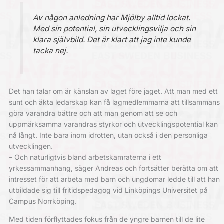
Av någon anledning har Mjölby alltid lockat.
Med sin potential, sin utvecklingsvilja och sin
klara självbild. Det är klart att jag inte kunde
tacka nej.
Det han talar om är känslan av laget före jaget. Att man med ett
sunt och äkta ledarskap kan få lagmedlemmarna att tillsammans
göra varandra bättre och att man genom att se och
uppmärksamma varandras styrkor och utvecklingspotential kan
nå långt. Inte bara inom idrotten, utan också i den personliga
utvecklingen.
– Och naturligtvis bland arbetskamraterna i ett
yrkessammanhang, säger Andreas och fortsätter berätta om att
intresset för att arbeta med barn och ungdomar ledde till att han
utbildade sig till fritidspedagog vid Linköpings Universitet på
Campus Norrköping.
Med tiden förflyttades fokus från de yngre barnen till de lite