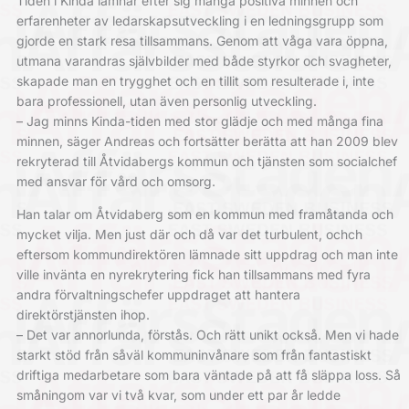
Tiden i Kinda lämnar efter sig många positiva minnen och
erfarenheter av ledarskapsutveckling i en ledningsgrupp som
gjorde en stark resa tillsammans. Genom att våga vara öppna,
utmana varandras självbilder med både styrkor och svagheter,
skapade man en trygghet och en tillit som resulterade i, inte
bara professionell, utan även personlig utveckling.
– Jag minns Kinda-tiden med stor glädje och med många fina
minnen, säger Andreas och fortsätter berätta att han 2009 blev
rekryterad till Åtvidabergs kommun och tjänsten som socialchef
med ansvar för vård och omsorg.
Han talar om Åtvidaberg som en kommun med framåtanda och
mycket vilja. Men just där och då var det turbulent, ochch
eftersom kommundirektören lämnade sitt uppdrag och man inte
ville invänta en nyrekrytering fick han tillsammans med fyra
andra förvaltningschefer uppdraget att hantera
direktörstjänsten ihop.
– Det var annorlunda, förstås. Och rätt unikt också. Men vi hade
starkt stöd från såväl kommuninvånare som från fantastiskt
driftiga medarbetare som bara väntade på att få släppa loss. Så
småningom var vi två kvar, som under ett par år ledde