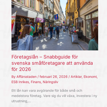
Företagslån – Snabbguide för
svenska småföretagare att använda
för 2026
By
Affärsstaden
/
februari 26, 2026
/
Artiklar
,
Ekonomi
,
ESB Inrikes
,
Finans
,
Näringsliv
Ett lån kan vara avgörande för både små och
medelstora företag. Vare sig du vill växa, investera i ny
utrustning,…