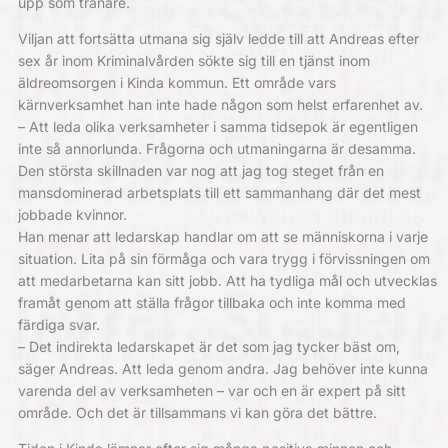
upp som tränare.
Viljan att fortsätta utmana sig själv ledde till att Andreas efter
sex år inom Kriminalvården sökte sig till en tjänst inom
äldreomsorgen i Kinda kommun. Ett område vars
kärnverksamhet han inte hade någon som helst erfarenhet av.
– Att leda olika verksamheter i samma tidsepok är egentligen
inte så annorlunda. Frågorna och utmaningarna är desamma.
Den största skillnaden var nog att jag tog steget från en
mansdominerad arbetsplats till ett sammanhang där det mest
jobbade kvinnor.
Han menar att ledarskap handlar om att se människorna i varje
situation. Lita på sin förmåga och vara trygg i förvissningen om
att medarbetarna kan sitt jobb. Att ha tydliga mål och utvecklas
framåt genom att ställa frågor tillbaka och inte komma med
färdiga svar.
– Det indirekta ledarskapet är det som jag tycker bäst om,
säger Andreas. Att leda genom andra. Jag behöver inte kunna
varenda del av verksamheten – var och en är expert på sitt
område. Och det är tillsammans vi kan göra det bättre.