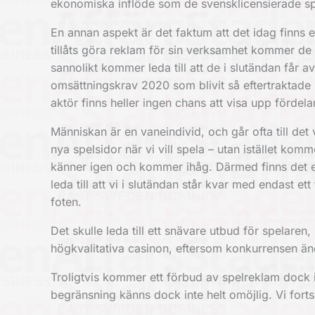
ekonomiska inflöde som de svensklicensierade spel
En annan aspekt är det faktum att det idag finns et
tillåts göra reklam för sin verksamhet kommer de ha
sannolikt kommer leda till att de i slutändan får 
omsättningskrav 2020
som blivit så eftertraktade
aktör finns heller ingen chans att visa upp förde
Människan är en vaneindivid, och går ofta till det
nya spelsidor när vi vill spela – utan istället komm
känner igen och kommer ihåg. Därmed finns det e
leda till att vi i slutändan står kvar med endast e
foten.
Det skulle leda till ett snävare utbud för spelaren
högkvalitativa casinon, eftersom konkurrensen ändå
Troligtvis kommer ett förbud av spelreklam dock in
begränsning känns dock inte helt omöjlig. Vi fort