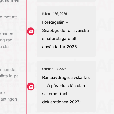
igt som en
februari 26, 2026
e mot att
Företagslån –
Snabbguide för svenska
rknaden
småföretagare att
ång rad
ta ska
använda för 2026
februari 13, 2026
 innan de
ätta in på
Ränteavdraget avskaffas
– så påverkas lån utan
rik,
säkerhet (och
, antingen
deklarationen 2027)