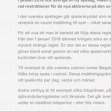
I januari 2019 fick Sverige en ny spellag, vilke
rad restriktioner för de nya aktörerna på den 
I den svenska spellagen går spelarskyddet som en 
utveckla en osund inställning till spel – vilket sen
För att visa att man är beredd att följa dessa re
från den 1 januari 2019 därmed tvingats söka en 
mycket stränga regler. En stor del av dessa regle
göras bland annat genom en rad olika spelarverktyg
kontrollen över sitt spelande.
Till exempel är alla svenska casinon numer ålagda a
tillåts börja spela i casinot. Dessa insättningsgrä
sitt spelkonto per dag, vecka och månad.
Andra verktyg är till exempel olika tidsgränser, på
självutvärderingstester och liknande. Det går även 
under en bestämd tidsperiod – eller tills vidare.