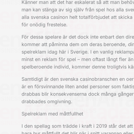
Känner man att det har eskalerat så att man behöv
man kan stänga av sig själv från spel hos alla sve
alla svenska casinon helt totalförbjudet att skick
för onödig frestelse.
För dessa spelare är det dock inte enbart den dir
kommer att påminna dem om deras beroende, direkt
spelreklam idag här i Sverige. I en vanlig reklam
minst en reklam för spel – men oftast långt fler än 
spelberoende individ, kommer denne troligtvis k
Samtidigt är den svenska casinobranschen en oerh
är en försvinnande liten andel personer som faktis
drabbas blir konsekvenserna dock många gånger k
drabbades omgivning.
Spelreklam med måttfullhet
I den spellag som trädde i kraft i 2019 står det att
bara hur måttfullt det blir när i snitt varannan ell