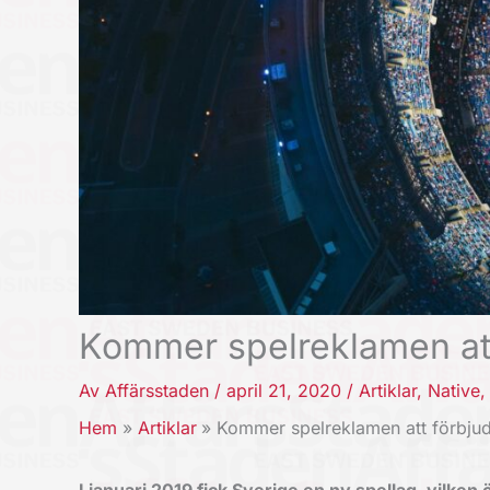
Kommer spelreklamen att
Av
Affärsstaden
/
april 21, 2020
/
Artiklar
,
Native
Hem
Artiklar
Kommer spelreklamen att förbju