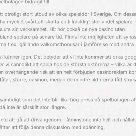
bolagen bidragit till.
t otroligt stort utbud av olika spelsidor i Sverige. Om dessa
 mycket svårt att skaffa en tillräckligt stor andel spelare, 
avsluta sin verksamhet. Hit hör också de
nya casino utan
 bland spelare på senare tid. Finns inte möjligheten att syn
larna t.ex. gällande välkomstbonusar i jämförelse med andra
 vi känner igen. Det betyder att vi inte kommer att orka goo
er vi sannolikt att spela hos
de största aktörerna
– vilka är d
n överhängande risk att en helt förbjuden casinoreklam ko
tt fåtal, större, casinon, medan de mindre aktörerna fått stry
, samtidigt som det inte blir lika hög press på spelbolagen at
 inte är särskilt stor längre.
te att gå att driva igenom – åtminstone inte helt och hållet
sätter att följa denna diskussion med spänning.