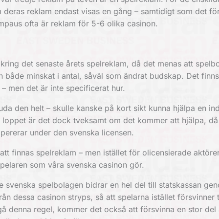
som deras reklam endast visas en gång – samtidigt som det fö
lampaus ofta är reklam för 5-6 olika casinon.
kring det senaste årets spelreklam, då det menas att spelb
 både minskat i antal, såväl som ändrat budskap. Det finn
– men det är inte specificerat hur.
juda den helt – skulle kanske på kort sikt kunna hjälpa en i
a loppet är det dock tveksamt om det kommer att hjälpa, då
pererar under den svenska licensen.
tt finnas spelreklam – men istället för olicensierade aktörer
pelaren som våra svenska casinon gör.
e svenska spelbolagen bidrar en hel del till statskassan ge
n dessa casinon stryps, så att spelarna istället försvinner t
gå denna regel, kommer det också att försvinna en stor del