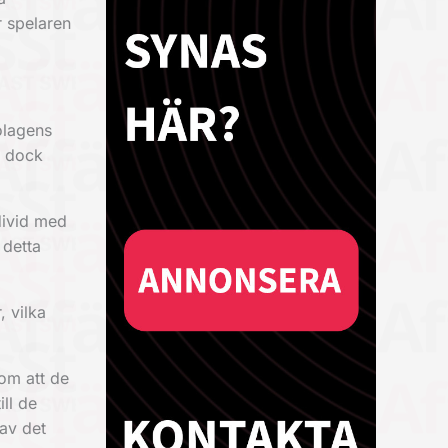
r spelaren
olagens
s dock
ndivid med
 detta
, vilka
nom att de
ill de
 av det