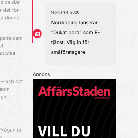
 sida där
r det för
februari 4, 2026
tta denne
Norrköping lanserar
“Dukat bord” som E-
spelreklam
tjänst: Väg in för
el
småföretagare
absolut
Annons
 – och det
r som
den
 Frågan är
a