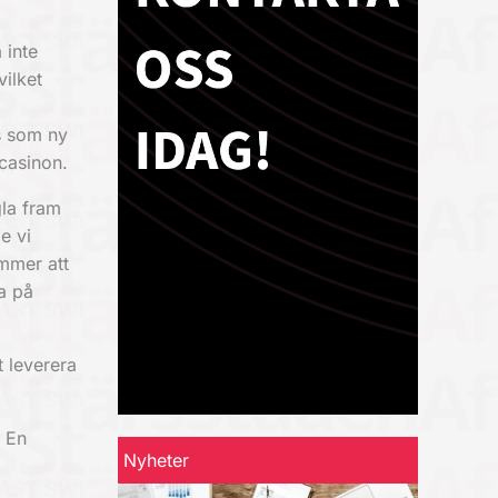
 inte
vilket
as som ny
 casinon.
gla fram
e vi
mmer att
ka på
t leverera
. En
Nyheter