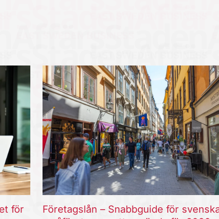
et för
Företagslån – Snabbguide för svensk