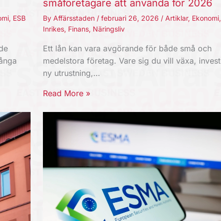
småföretagare att använda för 2026
omi
,
ESB
By
Affärsstaden
/
februari 26, 2026
/
Artiklar
,
Ekonomi
Inrikes
,
Finans
,
Näringsliv
nde
Ett lån kan vara avgörande för både små och
Långa
medelstora företag. Vare sig du vill växa, invest
ny utrustning,…
Read More »