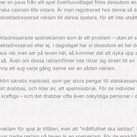
er en paus från allt spel överhuvudtaget finns dessutom en
nska casinon tills vidare. Är man registrerad hos denna så ä
a direktadresserad
reklam
till denna spelare, för att inte utsä
ektadresserade spelreklamen som är ett problem – utan all 
adresserad eller ej. I dagsläget har vi dessutom en hel d
paus när man ser på teven här, så kommer det att dyka upp 
så. Även om dessa reklamfilmer inte riktar sig direkt till en
änna ett sug varje gång denne ser en sådan reklam.
ört lukrativ marknad, som ger stora pengar till statskassan
kt drabbas, och lider av, ett spelmissbruk. För de individe
raftiga – och det drabbar ofta även oskyldiga personer i 
 reklam för spel är tillåten, men att ”måttfullhet ska iakttas”.
er var tredje reklam på teven är en spelreklam. För de enskild