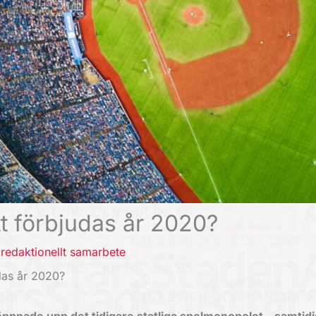
 förbjudas år 2020?
,
redaktionellt samarbete
das år 2020?