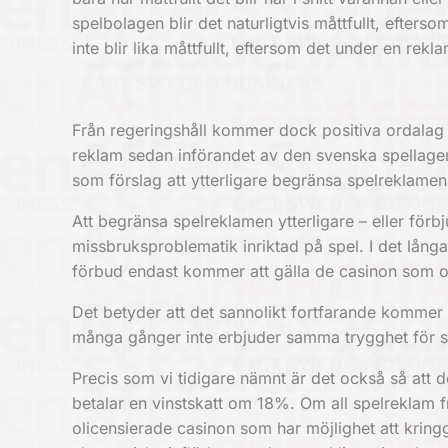
spelbolagen blir det naturligtvis måttfullt, efter
inte blir lika måttfullt, eftersom det under en rek
Från regeringshåll kommer dock positiva ordalag 
reklam sedan införandet av den svenska spellagen
som förslag att ytterligare begränsa spelreklamen 
Att begränsa spelreklamen ytterligare – eller förb
missbruksproblematik inriktad på spel. I det lång
förbud endast kommer att gälla de casinon som o
Det betyder att det sannolikt fortfarande kommer a
många gånger inte erbjuder samma trygghet för s
Precis som vi tidigare nämnt är det också så att d
betalar en vinstskatt om 18%. Om all spelreklam frå
olicensierade casinon som har möjlighet att kring