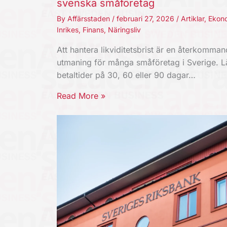
svenska småföretag
By
Affärsstaden
/
februari 27, 2026
/
Artiklar
,
Ekon
Inrikes
,
Finans
,
Näringsliv
Att hantera likviditetsbrist är en återkomma
utmaning för många småföretag i Sverige. 
betaltider på 30, 60 eller 90 dagar…
Read More »