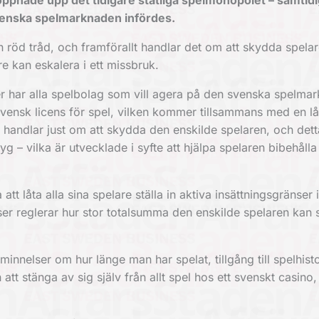
n öppnade upp det tidigare statliga spelmonopolet – samtid
svenska spelmarknaden infördes.
röd tråd, och framförallt handlar det om att skydda spelar
are kan eskalera i ett missbruk.
gler har alla spelbolag som vill agera på den svenska spelma
svensk licens för spel, vilken kommer tillsammans med en l
r handlar just om att skydda den enskilde spelaren, och det
 – vilka är utvecklade i syfte att hjälpa spelaren bibehålla
tt låta alla sina spelare ställa in aktiva insättningsgränser
nser reglerar hur stor totalsumma den enskilde spelaren kan s
minnelser om hur länge man har spelat, tillgång till spelhisto
att stänga av sig själv från allt spel hos ett svenskt casino