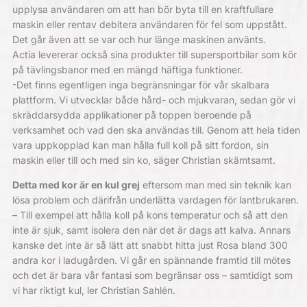
upplysa användaren om att han bör byta till en kraftfullare
maskin eller rentav debitera användaren för fel som uppstått.
Det går även att se var och hur länge maskinen använts.
Actia levererar också sina produkter till supersportbilar som kör
på tävlingsbanor med en mängd häftiga funktioner.
-Det finns egentligen inga begränsningar för vår skalbara
plattform. Vi utvecklar både hård- och mjukvaran, sedan gör vi
skräddarsydda applikationer på toppen beroende på
verksamhet och vad den ska användas till. Genom att hela tiden
vara uppkopplad kan man hålla full koll på sitt fordon, sin
maskin eller till och med sin ko, säger Christian skämtsamt.
Detta med kor är en kul grej
eftersom man med sin teknik kan
lösa problem och därifrån underlätta vardagen för lantbrukaren.
– Till exempel att hålla koll på kons temperatur och så att den
inte är sjuk, samt isolera den när det är dags att kalva. Annars
kanske det inte är så lätt att snabbt hitta just Rosa bland 300
andra kor i ladugården. Vi går en spännande framtid till mötes
och det är bara vår fantasi som begränsar oss – samtidigt som
vi har riktigt kul, ler Christian Sahlén.