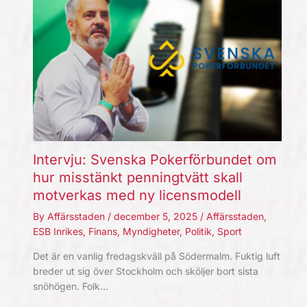
Intervju: Svenska Pokerförbundet om
hur misstänkt penningtvätt skall
motverkas med ny licensmodell
By
Affärsstaden
/
december 5, 2025
/
Affärsstaden
,
ESB Inrikes
,
Finans
,
Myndigheter
,
Politik
,
Sport
Det är en vanlig fredagskväll på Södermalm. Fuktig luft
breder ut sig över Stockholm och sköljer bort sista
snöhögen. Folk…