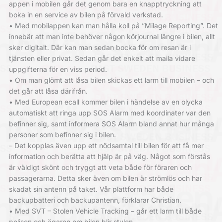
appen i mobilen går det genom bara en knapptryckning att
boka in en service av bilen på förvald verkstad.
• Med mobilappen kan man hålla koll på ”Milage Reporting”. Det
innebär att man inte behöver någon körjournal längre i bilen, allt
sker digitalt. Där kan man sedan bocka för om resan är i
tjänsten eller privat. Sedan går det enkelt att maila vidare
uppgifterna för en viss period.
• Om man glömt att låsa bilen skickas ett larm till mobilen – och
det går att låsa därifrån.
• Med European ecall kommer bilen i händelse av en olycka
automatiskt att ringa upp SOS Alarm med koordinater var den
befinner sig, samt informera SOS Alarm bland annat hur många
personer som befinner sig i bilen.
– Det kopplas även upp ett nödsamtal till bilen för att få mer
information och berätta att hjälp är på väg. Något som förstås
är väldigt skönt och tryggt att veta både för föraren och
passagerarna. Detta sker även om bilen är strömlös och har
skadat sin antenn på taket. Vår plattform har både
backupbatteri och backupantenn, förklarar Christian.
• Med SVT – Stolen Vehicle Tracking – går ett larm till både
polisen och ägaren om bilen blir stulen.