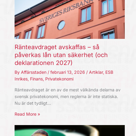
Ränteavdraget avskaffas – så
påverkas lån utan säkerhet (och
deklarationen 2027)
By
Affärsstaden
/
februari 13, 2026
/
Artiklar
,
ESB
Inrikes
,
Finans
,
Privatekonomi
Ränteavdraget är en av de mest välkända delarna av
svensk privatekonomi, men reglerna är inte statiska.
Nu är det tydligt…
Read More »