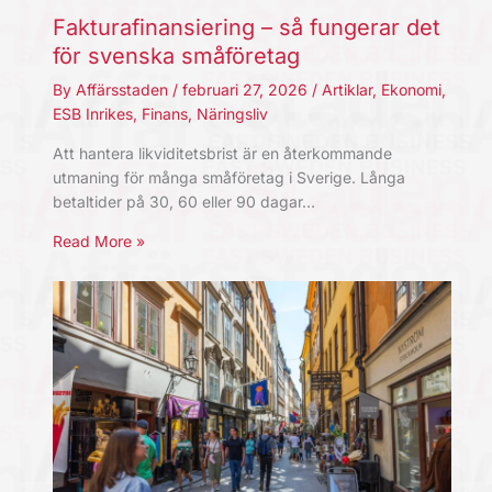
Fakturafinansiering – så fungerar det
för svenska småföretag
By
Affärsstaden
/
februari 27, 2026
/
Artiklar
,
Ekonomi
,
ESB Inrikes
,
Finans
,
Näringsliv
Att hantera likviditetsbrist är en återkommande
utmaning för många småföretag i Sverige. Långa
betaltider på 30, 60 eller 90 dagar…
Read More »