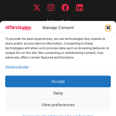
Integritet
Manage Consent
Integritetspolicy
Cookiepolicy
To provide the best experiences, we use technologies like cookies to
store and/or access device information. Consenting to these
Disclaimer
technologies will allow us to process data such as browsing behavior or
Redaktionell policy
unique IDs on this site. Not consenting or withdrawing consent, may
Utgivarinformation
adversely affect certain features and functions.
Hantera tjänster
Kontakta oss
Accept
Allmänna frågor: info@affarsstaden.se | Tipsa
redaktionen: tips@affarsstaden.se | Annonsera:
Deny
annons@affarsstaden.se
View preferences
© 2026 Affärsstaden.se | 2025 Alla rättigheter
reserverade