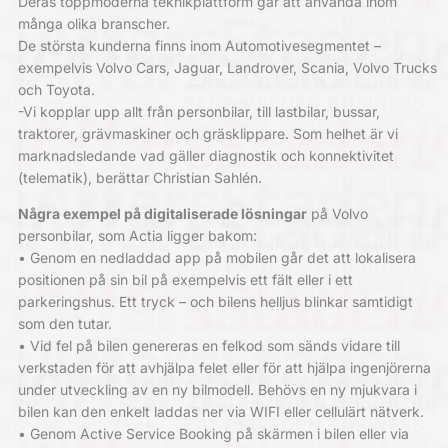
Deras toppmoderna teknikplattform går att använda inom
många olika branscher.
De största kunderna finns inom Automotivesegmentet –
exempelvis Volvo Cars, Jaguar, Landrover, Scania, Volvo Trucks
och Toyota.
-Vi kopplar upp allt från personbilar, till lastbilar, bussar,
traktorer, grävmaskiner och gräsklippare. Som helhet är vi
marknadsledande vad gäller diagnostik och konnektivitet
(telematik), berättar Christian Sahlén.
Några exempel på digitaliserade lösningar
på Volvo
personbilar, som Actia ligger bakom:
• Genom en nedladdad app på mobilen går det att lokalisera
positionen på sin bil på exempelvis ett fält eller i ett
parkeringshus. Ett tryck – och bilens helljus blinkar samtidigt
som den tutar.
• Vid fel på bilen genereras en felkod som sänds vidare till
verkstaden för att avhjälpa felet eller för att hjälpa ingenjörerna
under utveckling av en ny bilmodell. Behövs en ny mjukvara i
bilen kan den enkelt laddas ner via WIFI eller cellulärt nätverk.
• Genom Active Service Booking på skärmen i bilen eller via