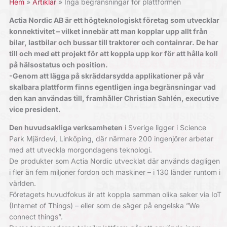
Hem
Artiklar
Inga begränsningar för plattformen
Actia Nordic AB är ett högteknologiskt företag som utvecklar
konnektivitet – vilket innebär att man kopplar upp allt från
bilar, lastbilar och bussar till traktorer och containrar. De har
till och med ett projekt för att koppla upp kor för att hålla koll
på hälsostatus och position.
-Genom att lägga på skräddarsydda applikationer på vår
skalbara plattform finns egentligen inga begränsningar vad
den kan användas till, framhåller Christian Sahlén, executive
vice president.
Den huvudsakliga verksamheten
i Sverige ligger i Science
Park Mjärdevi, Linköping, där närmare 200 ingenjörer arbetar
med att utveckla morgondagens teknologi.
De produkter som Actia Nordic utvecklat där används dagligen
i fler än fem miljoner fordon och maskiner – i 130 länder runtom i
världen.
Företagets huvudfokus är att koppla samman olika saker via IoT
(Internet of Things) – eller som de säger på engelska ”We
connect things”.