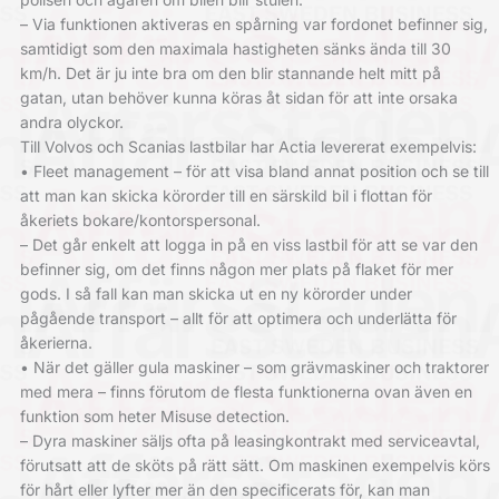
– Via funktionen aktiveras en spårning var fordonet befinner sig,
samtidigt som den maximala hastigheten sänks ända till 30
km/h. Det är ju inte bra om den blir stannande helt mitt på
gatan, utan behöver kunna köras åt sidan för att inte orsaka
andra olyckor.
Till Volvos och Scanias lastbilar har Actia levererat exempelvis:
• Fleet management – för att visa bland annat position och se till
att man kan skicka körorder till en särskild bil i flottan för
åkeriets bokare/kontorspersonal.
– Det går enkelt att logga in på en viss lastbil för att se var den
befinner sig, om det finns någon mer plats på flaket för mer
gods. I så fall kan man skicka ut en ny körorder under
pågående transport – allt för att optimera och underlätta för
åkerierna.
• När det gäller gula maskiner – som grävmaskiner och traktorer
med mera – finns förutom de flesta funktionerna ovan även en
funktion som heter Misuse detection.
– Dyra maskiner säljs ofta på leasingkontrakt med serviceavtal,
förutsatt att de sköts på rätt sätt. Om maskinen exempelvis körs
för hårt eller lyfter mer än den specificerats för, kan man