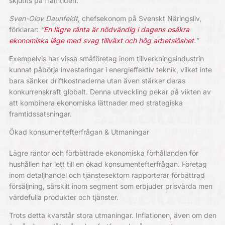
skjutits på framtiden.
Sven-Olov Daunfeldt
, chefsekonom på Svenskt Näringsliv,
förklarar:
”
En lägre ränta är nödvändig i dagens osäkra
ekonomiska läge med svag tillväxt och hög arbetslöshet.
”
Exempelvis har vissa småföretag inom tillverkningsindustrin
kunnat påbörja investeringar i energieffektiv teknik, vilket inte
bara sänker driftkostnaderna utan även stärker deras
konkurrenskraft globalt. Denna utveckling pekar på vikten av
att kombinera ekonomiska lättnader med strategiska
framtidssatsningar.
Ökad konsumentefterfrågan & Utmaningar
Lägre räntor och förbättrade ekonomiska förhållanden för
hushållen har lett till en ökad konsumentefterfrågan. Företag
inom detaljhandel och tjänstesektorn rapporterar förbättrad
försäljning, särskilt inom segment som erbjuder prisvärda men
värdefulla produkter och tjänster.
Trots detta kvarstår stora utmaningar. Inflationen, även om den