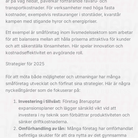
är på väg nedåt, påverkar fortfarande råvaru- och
transportkostnader. För verksamheter med höga fasta
kostnader, exempelvis restauranger i storstäder, kvarstår
kampen med stigande hyror och energipriser.
Ett exempel är småföretag inom livsmedelssektorn som arbetar
för att balansera mellan att hålla priserna attraktiva för kunder
och att säkerställa lönsamheten. Här spelar innovation och
kostnadseffektivitet en avgörande roll.
Strategier för 2025
För att möta både möjligheter och utmaningar har många
småföretag utvecklat och förfinat sina strategier. Här är några
nyckelåtgärder som de fokuserar på:
Investering i tillväxt:
Företag återupptar
expansionsplaner och lägger särskild vikt vid att
investera i ny teknik som förbättrar produktiviteten och
sänker driftkostnaderna.
Omförhandling av lån:
Många företag har omförhandlat
befintliga skulder för att dra nytta av det gynnsamma