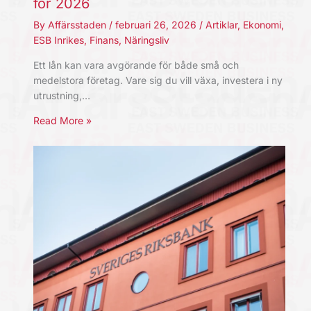
för 2026
By
Affärsstaden
/
februari 26, 2026
/
Artiklar
,
Ekonomi
,
ESB Inrikes
,
Finans
,
Näringsliv
Ett lån kan vara avgörande för både små och
medelstora företag. Vare sig du vill växa, investera i ny
utrustning,…
Read More »