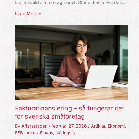
och medelstora företag i länet. Stödet kan användas…
Read More »
Fakturafinansiering – så fungerar det
för svenska småföretag
By
Affärsstaden
/
februari 27, 2026
/
Artiklar
,
Ekonomi
,
ESB Inrikes
,
Finans
,
Näringsliv