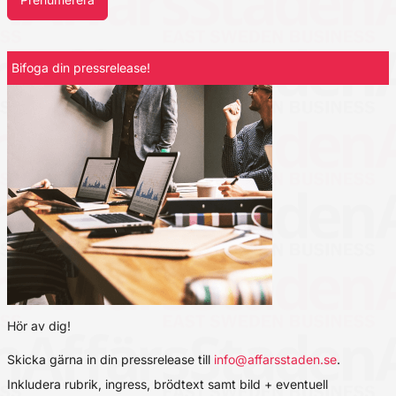
Bifoga din pressrelease!
Hör av dig!
Skicka gärna in din pressrelease till
info@affarsstaden.se
.
Inkludera rubrik, ingress, brödtext samt bild + eventuell