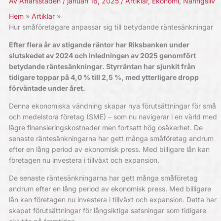
Av
Affärsstaden
/
januari 16, 2025
/
Artiklar
,
Ekonomi
,
Näringsliv
Hem
Artiklar
Hur småföretagare anpassar sig till betydande räntesänkningar
Efter flera år av stigande räntor har Riksbanken under
slutskedet av 2024 och inledningen av 2025 genomfört
betydande räntesänkningar. Styrräntan har sjunkit från
tidigare toppar på 4,0 % till 2,5 %, med ytterligare dropp
förväntade under året.
Denna ekonomiska vändning skapar nya förutsättningar för små
och medelstora företag (SME) – som nu navigerar i en värld med
lägre finansieringskostnader men fortsatt hög osäkerhet. De
senaste räntesänkningarna har gett många småföretag andrum
efter en lång period av ekonomisk press. Med billigare lån kan
företagen nu investera i tillväxt och expansion.
De senaste räntesänkningarna har gett många småföretag
andrum efter en lång period av ekonomisk press. Med billigare
lån kan företagen nu investera i tillväxt och expansion. Detta har
skapat förutsättningar för långsiktiga satsningar som tidigare