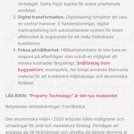
ränteläget. Detta frigör kapital för andra prioriterade
områden.
Digital transformation:
Digitalisering fortsätter att vara
en central manöver. E-handelslösningar, digital
marknadsföring och automatiserade system för intern
effektivitet är avgörande för att möta förändrade
kundbehov.
Fokus på hållbarhet:
Hållbarhetsinitiativ är inte bara en
respons på efterfrågan utan också en möjlighet att
minska kostnader långsiktigt.
Småföretag inom
byggsektorn
, exempelvis, har börjat använda återvunna
material för att kombinera miljömässiga och ekonomiska
fördelar.
LÄS ÄVEN:
”Property Technology” är det nya modeordet
Betydande räntesänkningar: Framåtblick
Den ekonomiska miljön i 2025 erbjuder både möjligheter och
utmaningar för små och medelstora företag. Förmågan att
anpassa sig till förändringar och utnyttja de sänkta räntorna är