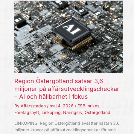
Region Östergötland satsar 3,6
miljoner på affärsutvecklingscheckar
– AI och hållbarhet i fokus
By
Affärsstaden
/
maj 4, 2026
/
ESB Inrikes
,
Företagsnytt
,
Linköping
,
Näringsliv
,
Östergötland
LINKÖPING. Region Östergötland avsätter nästan 3,6
miljoner kronor på affärsutvecklingscheckar för små