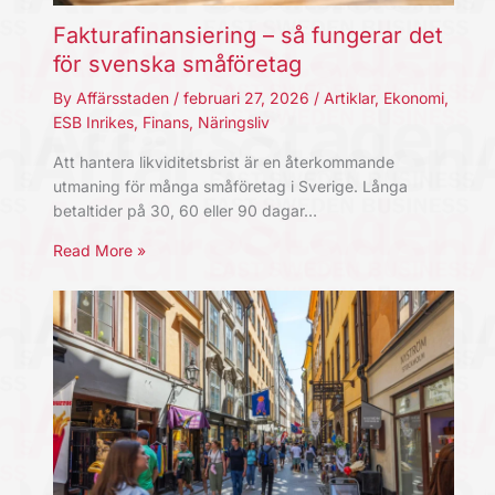
Fakturafinansiering – så fungerar det
för svenska småföretag
By
Affärsstaden
/
februari 27, 2026
/
Artiklar
,
Ekonomi
,
ESB Inrikes
,
Finans
,
Näringsliv
Att hantera likviditetsbrist är en återkommande
utmaning för många småföretag i Sverige. Långa
betaltider på 30, 60 eller 90 dagar…
Read More »