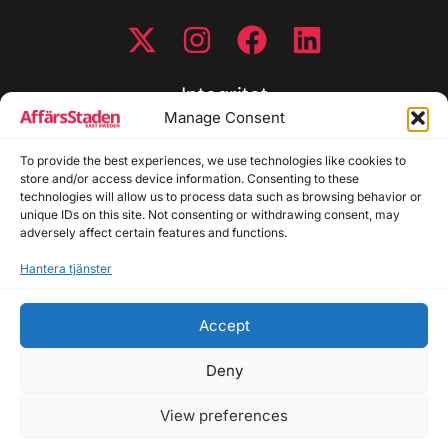
Integritet
Manage Consent
Integritetspolicy
Cookiepolicy
To provide the best experiences, we use technologies like cookies to
store and/or access device information. Consenting to these
Disclaimer
technologies will allow us to process data such as browsing behavior or
Redaktionell policy
unique IDs on this site. Not consenting or withdrawing consent, may
Utgivarinformation
adversely affect certain features and functions.
Hantera tjänster
Kontakta oss
Accept
Allmänna frågor: info@affarsstaden.se | Tipsa
redaktionen: tips@affarsstaden.se | Annonsera:
Deny
annons@affarsstaden.se
View preferences
© 2026 Affärsstaden.se | 2025 Alla rättigheter
reserverade