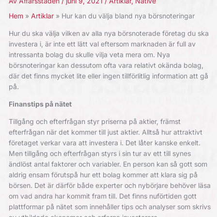
Av
Affärsstaden
/
juni 9, 2021
/
Artiklar
,
Native
Hem
Artiklar
Hur kan du välja bland nya börsnoteringar
Hur du ska välja vilken av alla nya börsnoterade företag du ska
investera i, är inte ett lätt val eftersom marknaden är full av
intressanta bolag du skulle vilja veta mera om.
Nya
börsnoteringar
kan dessutom ofta vara relativt okända bolag,
där det finns mycket lite eller ingen tillförlitlig information att gå
på.
Finanstips på nätet
Tillgång och efterfrågan styr priserna på aktier, främst
efterfrågan när det kommer till just aktier. Alltså hur attraktivt
företaget verkar vara att investera i. Det låter kanske enkelt.
Men tillgång och efterfrågan styrs i sin tur av ett till synes
ändlöst antal faktorer och variabler. En person kan så gott som
aldrig ensam förutspå hur ett bolag kommer att klara sig på
börsen. Det är därför både experter och nybörjare behöver läsa
om vad andra har kommit fram till. Det finns nuförtiden gott
plattformar på nätet som innehåller tips och analyser som skrivs