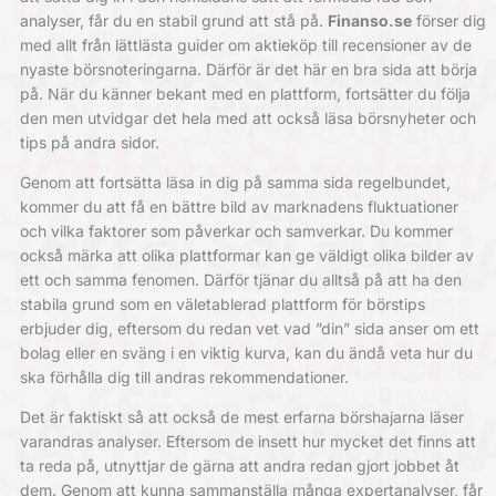
analyser, får du en stabil grund att stå på.
Finanso.se
förser dig
med allt från lättlästa guider om aktieköp till recensioner av de
nyaste börsnoteringarna. Därför är det här en bra sida att börja
på. När du känner bekant med en plattform, fortsätter du följa
den men utvidgar det hela med att också läsa börsnyheter och
tips på andra sidor.
Genom att fortsätta läsa in dig på samma sida regelbundet,
kommer du att få en bättre bild av marknadens fluktuationer
och vilka faktorer som påverkar och samverkar. Du kommer
också märka att olika plattformar kan ge väldigt olika bilder av
ett och samma fenomen. Därför tjänar du alltså på att ha den
stabila grund som en väletablerad plattform för börstips
erbjuder dig, eftersom du redan vet vad ”din” sida anser om ett
bolag eller en sväng i en viktig kurva, kan du ändå veta hur du
ska förhålla dig till andras rekommendationer.
Det är faktiskt så att också de mest erfarna börshajarna läser
varandras analyser. Eftersom de insett hur mycket det finns att
ta reda på, utnyttjar de gärna att andra redan gjort jobbet åt
dem. Genom att kunna sammanställa många expertanalyser, får