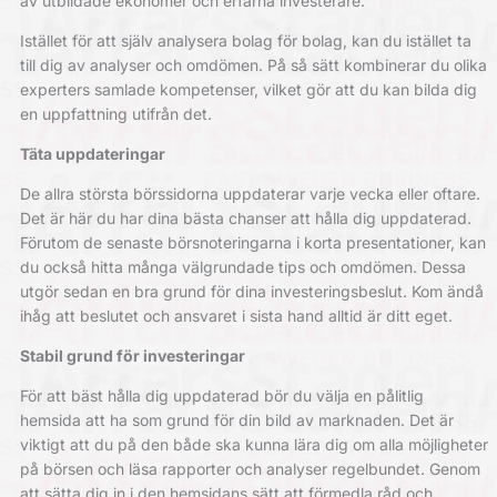
av utbildade ekonomer och erfarna investerare.
Istället för att själv analysera bolag för bolag, kan du istället ta
till dig av analyser och omdömen. På så sätt kombinerar du olika
experters samlade kompetenser, vilket gör att du kan bilda dig
en uppfattning utifrån det.
Täta uppdateringar
De allra största börssidorna uppdaterar varje vecka eller oftare.
Det är här du har dina bästa chanser att hålla dig uppdaterad.
Förutom de senaste börsnoteringarna i korta presentationer, kan
du också hitta många välgrundade tips och omdömen. Dessa
utgör sedan en bra grund för dina investeringsbeslut. Kom ändå
ihåg att beslutet och ansvaret i sista hand alltid är ditt eget.
Stabil grund för investeringar
För att bäst hålla dig uppdaterad bör du välja en pålitlig
hemsida att ha som grund för din bild av marknaden. Det är
viktigt att du på den både ska kunna lära dig om alla möjligheter
på börsen och läsa rapporter och analyser regelbundet. Genom
att sätta dig in i den hemsidans sätt att förmedla råd och