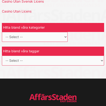
Casino Utan Svensk Licens
Casino Utan Licens
Hitta bland våra kategorier
Hitta bland våra taggar