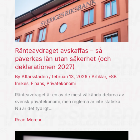
Ränteavdraget avskaffas – så
påverkas lån utan säkerhet (och
deklarationen 2027)
By
Affärsstaden
/
februari 13, 2026
/
Artiklar
,
ESB
Inrikes
,
Finans
,
Privatekonomi
Ränteavdraget är en av de mest välkända delarna av
svensk privatekonomi, men reglerna är inte statiska.
Nu är det tydligt…
Read More »