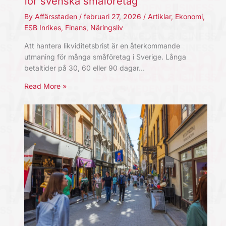
för svenska småföretag
By
Affärsstaden
/
februari 27, 2026
/
Artiklar
,
Ekonomi
,
ESB Inrikes
,
Finans
,
Näringsliv
Att hantera likviditetsbrist är en återkommande
utmaning för många småföretag i Sverige. Långa
betaltider på 30, 60 eller 90 dagar…
Read More »