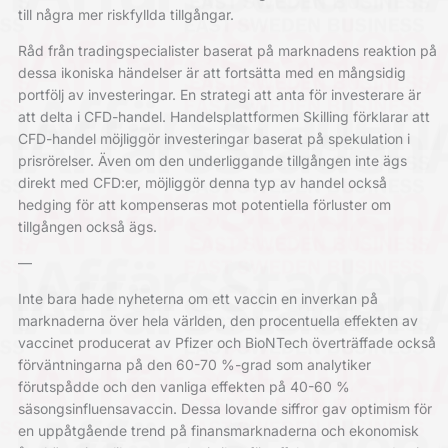
till några mer riskfyllda tillgångar.
Råd från tradingspecialister baserat på marknadens reaktion på
dessa ikoniska händelser är att fortsätta med en mångsidig
portfölj av investeringar. En strategi att anta för investerare är
att delta i CFD-handel. Handelsplattformen
Skilling
förklarar att
CFD-handel möjliggör investeringar baserat på spekulation i
prisrörelser. Även om den underliggande tillgången inte ägs
direkt med CFD:er, möjliggör denna typ av handel också
hedging för att kompenseras mot potentiella förluster om
tillgången också ägs.
—
Inte bara hade nyheterna om ett vaccin en inverkan på
marknaderna över hela världen, den procentuella effekten av
vaccinet producerat av Pfizer och BioNTech överträffade också
förväntningarna på den 60-70 %-grad som analytiker
förutspådde och den vanliga effekten på 40-60 %
säsongsinfluensavaccin. Dessa lovande siffror gav optimism för
en uppåtgående trend på finansmarknaderna och ekonomisk