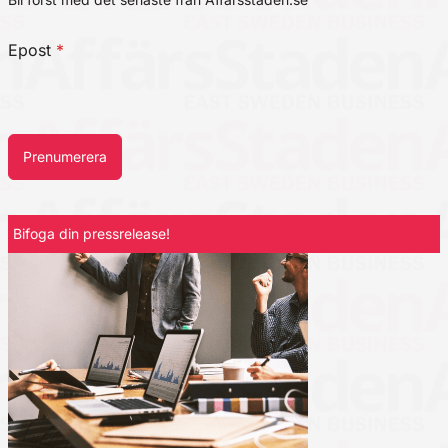
Epost
*
Prenumerera
Bifoga din pressrelease!