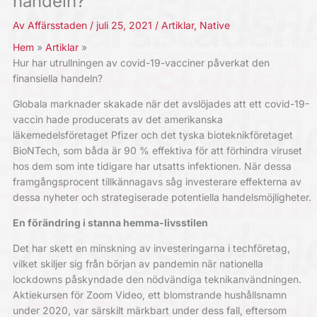
handeln?
Av
Affärsstaden
/
juli 25, 2021
/
Artiklar
,
Native
Hem
Artiklar
Hur har utrullningen av covid-19-vacciner påverkat den
finansiella handeln?
Globala marknader skakade när det avslöjades att ett covid-19-
vaccin hade producerats av det amerikanska
läkemedelsföretaget Pfizer och det tyska bioteknikföretaget
BioNTech, som båda är 90 % effektiva för att förhindra viruset
hos dem som inte tidigare har utsatts infektionen. När dessa
framgångsprocent tillkännagavs såg investerare effekterna av
dessa nyheter och strategiserade potentiella handelsmöjligheter.
En förändring i stanna hemma-livsstilen
Det har skett en minskning av investeringarna i techföretag,
vilket skiljer sig från början av pandemin när nationella
lockdowns påskyndade den nödvändiga teknikanvändningen.
Aktiekursen för Zoom Video, ett blomstrande hushållsnamn
under 2020, var särskilt märkbart under dess fall, eftersom