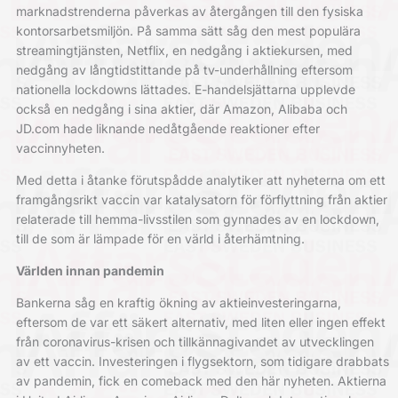
marknadstrenderna påverkas av återgången till den fysiska
kontorsarbetsmiljön. På samma sätt såg den mest populära
streamingtjänsten, Netflix, en nedgång i aktiekursen, med
nedgång av långtidstittande på tv-underhållning eftersom
nationella lockdowns lättades. E-handelsjättarna upplevde
också en nedgång i sina aktier, där Amazon, Alibaba och
JD.com hade liknande nedåtgående reaktioner efter
vaccinnyheten.
Med detta i åtanke
förutspådde analytiker
att nyheterna om ett
framgångsrikt vaccin var katalysatorn för förflyttning från aktier
relaterade till hemma-livsstilen som gynnades av en lockdown,
till de som är lämpade för en värld i återhämtning.
Världen innan pandemin
Bankerna såg en kraftig ökning av aktieinvesteringarna,
eftersom de var ett säkert alternativ, med liten eller ingen effekt
från coronavirus-krisen och tillkännagivandet av utvecklingen
av ett vaccin. Investeringen i flygsektorn, som tidigare drabbats
av pandemin, fick en comeback med den här nyheten. Aktierna