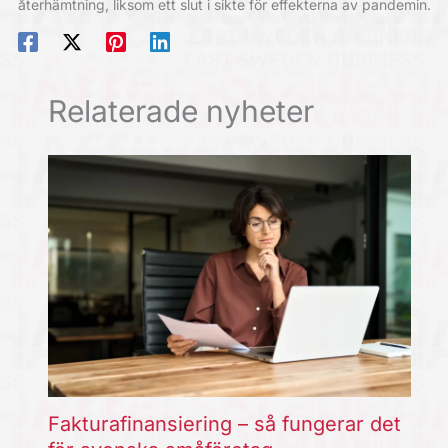
återhämtning, liksom ett slut i sikte för effekterna av pandemin.
Relaterade nyheter
Fakturafinansiering – så fungerar det