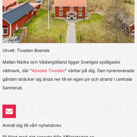
Utvalt: Tiveden Boende
Mellan Närke och Västergötland ligger Sveriges sydligaste
vildmark, där "
Absolut Tiveden
" väntar på dig. Den nyrenoverade
gården sträcker sig ända ner till en egen pir och strand i centrala
Sannerud.
Anmäl dig till vårt nyhetsbrev.
Bli först med det senaste från Affärsstaden.se