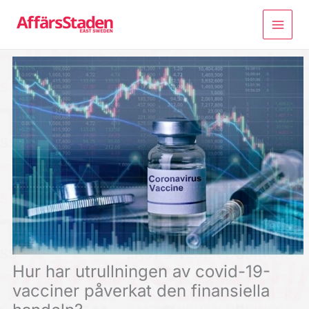
Hoppa
till
innehåll
Hur har utrullningen av covid-19-
vacciner påverkat den finansiella