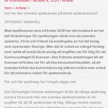
Av
Affärsstaden
/
oktober 8, 2020
/
Artiklar
Hem
Artiklar
Hur har den svenska spellicensen påverkat spelbranschen?
SPONSRAT INNEHÅLL
Med spellicensen som infördes 2019 har det inneburit en hel
del förändringar för spelbolagen såväl som de svenska
spelarna. Först och främst så avstängdes en hel del bolag
som opererade i Sverige. Men det är också en mängd företag
som valde att avstå då de ansåg att avgiften var för hög för att
överhuvudtaget få licensen. Den främsta anledningen till att
licensen infördes var för att öka konsumentskyddet, så att
svenska folket ska kunna känna sig säkrare online men också
för att minimera risken för spelmissbruk.
Fler och fler spelbolag har tvingats lägga ned
Den förmodligen främsta anledningen till att så många spelbolag
numera försvunnit från den svenska spelmarknaden är att
avgiften för att få spellicensen är hög. Många mindre casinon
hade överhuvudtaget inte tillräckligt bra ekonomi för att kunna