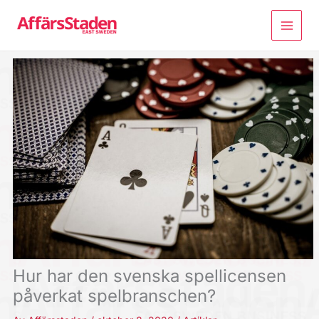
Hoppa
till
innehåll
Hur har den svenska spellicensen
påverkat spelbranschen?