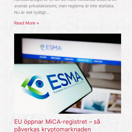
svensk privatekonomi, men reglerna är inte statiska.
Nu är det tydligt…
Read More »
EU öppnar MiCA-registret – så
påverkas kryptomarknaden