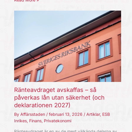
Ränteavdraget avskaffas – så
påverkas lån utan säkerhet (och
deklarationen 2027)
By
Affärsstaden
/
februari 13, 2026
/
Artiklar
,
ESB
Inrikes
,
Finans
,
Privatekonomi
Ränteavdraget är en av de mest välkända delarna av