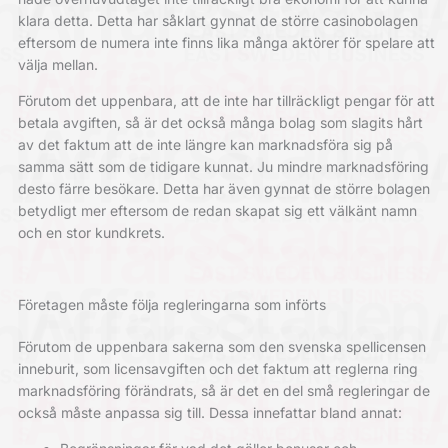
klara detta. Detta har såklart gynnat de större casinobolagen
eftersom de numera inte finns lika många aktörer för spelare att
välja mellan.
Förutom det uppenbara, att de inte har tillräckligt pengar för att
betala avgiften, så är det också många bolag som slagits hårt
av det faktum att de inte längre kan marknadsföra sig på
samma sätt som de tidigare kunnat. Ju mindre marknadsföring
desto färre besökare. Detta har även gynnat de större bolagen
betydligt mer eftersom de redan skapat sig ett välkänt namn
och en stor kundkrets.
Företagen måste följa regleringarna som införts
Förutom de uppenbara sakerna som den svenska spellicensen
inneburit, som licensavgiften och det faktum att reglerna ring
marknadsföring förändrats, så är det en del små regleringar de
också måste anpassa sig till. Dessa innefattar bland annat: