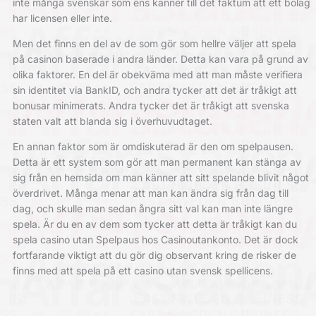
inte många svenskar som ens känner till det faktum att ett bolag
har licensen eller inte.
Men det finns en del av de som gör som hellre väljer att spela
på casinon baserade i andra länder. Detta kan vara på grund av
olika faktorer. En del är obekväma med att man måste verifiera
sin identitet via BankID, och andra tycker att det är tråkigt att
bonusar minimerats. Andra tycker det är tråkigt att svenska
staten valt att blanda sig i överhuvudtaget.
En annan faktor som är omdiskuterad är den om spelpausen.
Detta är ett system som gör att man permanent kan stänga av
sig från en hemsida om man känner att sitt spelande blivit något
överdrivet. Många menar att man kan ändra sig från dag till
dag, och skulle man sedan ångra sitt val kan man inte längre
spela. Är du en av dem som tycker att detta är tråkigt kan du
spela casino utan Spelpaus hos Casinoutankonto. Det är dock
fortfarande viktigt att du gör dig observant kring de risker de
finns med att spela på ett casino utan svensk spellicens.