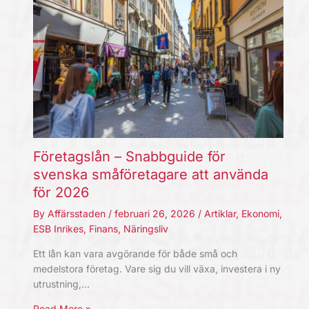
Företagslån – Snabbguide för
svenska småföretagare att använda
för 2026
By
Affärsstaden
/
februari 26, 2026
/
Artiklar
,
Ekonomi
,
ESB Inrikes
,
Finans
,
Näringsliv
Ett lån kan vara avgörande för både små och
medelstora företag. Vare sig du vill växa, investera i ny
utrustning,…
Read More »