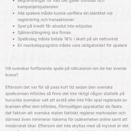
Begränsningar för vad det gäller bonusar och
kampanjerbjudanden
Alla spelare måste kunna verifiera sin identitet vid
registrering och transaktioner
Spel på kredit får absolut inte erbjudas
Självavstängning ska finnas
Spelbolag måste betala 18% i skatt på sin nettovinst
En maxbeloppsgräns måste vara obligatoriskt för spelare
Vill svenskar fortfarande spela på nätcasinon om de har svensk
licens?
Eftersom det var för så pass kort tid sedan den svenska
spellicensen infördes så finns det inte riktigt någon statistik på
huruvida svenskar valt att avstå eller inte från spel reglerade av
licensen efter den infördes. Förmodligen uppskattar de flesta
det faktum att svenska staten faktiskt reglerar marknaden och
därmed även minimerar riskerna för osäkerheten online samt att
missbruket ökar. Eftersom det inte skyltas med så mycket är det