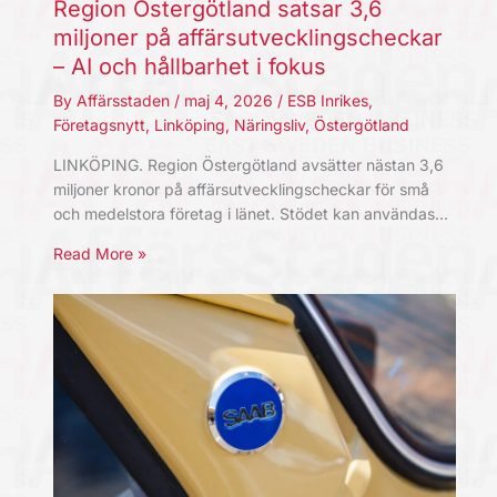
Region Östergötland satsar 3,6
miljoner på affärsutvecklingscheckar
– AI och hållbarhet i fokus
By
Affärsstaden
/
maj 4, 2026
/
ESB Inrikes
,
Företagsnytt
,
Linköping
,
Näringsliv
,
Östergötland
LINKÖPING. Region Östergötland avsätter nästan 3,6
miljoner kronor på affärsutvecklingscheckar för små
och medelstora företag i länet. Stödet kan användas…
Read More »