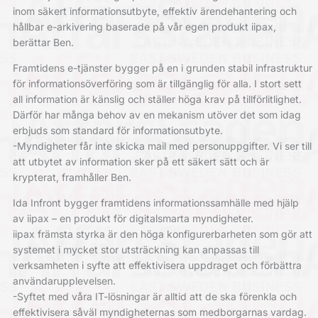
inom säkert informationsutbyte, effektiv ärendehantering och
hållbar e-arkivering baserade på vår egen produkt iipax,
berättar Ben.
Framtidens e-tjänster bygger på en i grunden stabil infrastruktur
för informationsöverföring som är tillgänglig för alla. I stort sett
all information är känslig och ställer höga krav på tillförlitlighet.
Därför har många behov av en mekanism utöver det som idag
erbjuds som standard för informationsutbyte.
-Myndigheter får inte skicka mail med personuppgifter. Vi ser till
att utbytet av information sker på ett säkert sätt och är
krypterat, framhåller Ben.
Ida Infront bygger framtidens informationssamhälle med hjälp
av iipax – en produkt för digitalsmarta myndigheter.
iipax främsta styrka är den höga konfigurerbarheten som gör att
systemet i mycket stor utsträckning kan anpassas till
verksamheten i syfte att effektivisera uppdraget och förbättra
användarupplevelsen.
-Syftet med våra IT-lösningar är alltid att de ska förenkla och
effektivisera såväl myndigheternas som medborgarnas vardag.