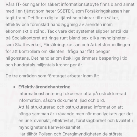
Våra IT-lösningar för säkert informationsutbyte finns bland annat
med i en tjänst som heter SSBTEK, som Försäkringskassan har
tagit fram. Det är en digital tjänst som bidrar till en säker,
effektiv och förenklad handläggning av ärenden inom
ekonomiskt bistånd. Tack vare det systemet slipper anställda
på Socialkontoret att ringa runt bland sex olika myndigheter –
som Skatteverket, Försäkringskassan och Arbetsförmedlingen –
för att kontrollera om klienten i fråga har fått pengar
någonstans. Det handlar om åtskilliga timmars besparing i tid
och hundratals miljontals kronor per år.
De tre områden som företaget arbetar inom är:
Effektiv ärendehantering
Informationshantering fokuserar ofta på ostrukturerad
information, såsom dokument, ljud och bild.
Att få strukturerad och ostrukturerad information att
hänga samman är krävande men när man lyckats ger det
en unik översikt, effektivitet, förutsägbarhet och kvalitet i
myndighetens kärnverksamhet.
Här tillhör Polisen och Energimyndigheten de största