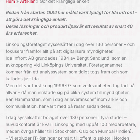
Hem
Artiklar
Gör det krångliga enkelt
Redan från starten 1984 har målet varit tydligt för Ida Infront –
att göra det krångliga enkelt.
Deras lösningar och produkt iipax är ett resultat av snart 40
års erfarenhet.
Linköpingsföretaget sysselsätter i dag över 130 personer – och
fokuserar framför allt på att digitalisera myndigheter.
Ida Infront AB grundades 1984 av Bengt Sandlund, som en
avknoppning vid Linköpings Universitet. Företagsnamnet
kommer från ett analyssystem som tidigt togs fram och som
kallades just Ida.
Men det var först kring 1996-97 som verksamheten tog fart på
allvar – då man inriktade sig på olika system till myndigheter.
Ben Hammarsten, som i dag är leveranschef inom arkiv och
kommunikation, har varit med på resan sedan dess.
I dag sysselsätter bolaget över 130 personer i fyra städer –
huvudkontoret är kvar i Linköping med uppåt 100 medarbetare,
medan övriga håller till i Stockholm, Oslo och Mumbai (Indien).
– Vi erbjuder IT-lösningar primärt till offentlig sektor i Norden