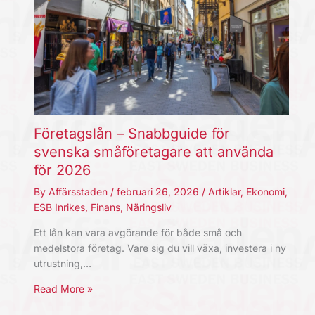
Företagslån – Snabbguide för
svenska småföretagare att använda
för 2026
By
Affärsstaden
/
februari 26, 2026
/
Artiklar
,
Ekonomi
,
ESB Inrikes
,
Finans
,
Näringsliv
Ett lån kan vara avgörande för både små och
medelstora företag. Vare sig du vill växa, investera i ny
utrustning,…
Read More »