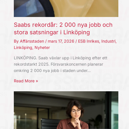
Saabs rekordår: 2 000 nya jobb och
stora satsningar i Linköping
By
Affärsstaden
/
mars 17, 2026
/
ESB Inrikes
,
Industri
,
Linköping
,
Nyheter
LINKÖPING. Saab växlar upp i Linköping efter ett
rekordstarkt 2025. Försvarskoncernen planerar
omkring 2 000 nya jobb i staden under…
Read More »