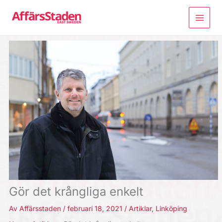
Hoppa
till
innehåll
Gör det krångliga enkelt
Av
Affärsstaden
/
februari 18, 2021
/
Artiklar
,
Linköping