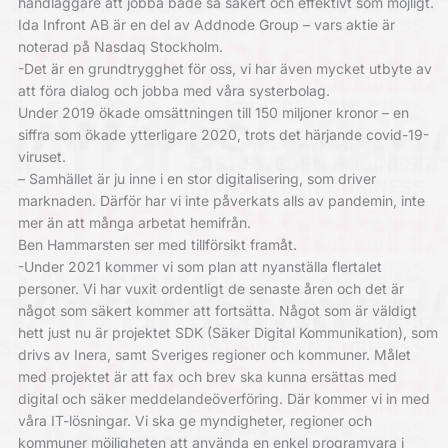
handläggare att jobba både så säkert och effektivt som möjligt.
Ida Infront AB är en del av Addnode Group – vars aktie är
noterad på Nasdaq Stockholm.
-Det är en grundtrygghet för oss, vi har även mycket utbyte av
att föra dialog och jobba med våra systerbolag.
Under 2019 ökade omsättningen till 150 miljoner kronor – en
siffra som ökade ytterligare 2020, trots det härjande covid-19-
viruset.
– Samhället är ju inne i en stor digitalisering, som driver
marknaden. Därför har vi inte påverkats alls av pandemin, inte
mer än att många arbetat hemifrån.
Ben Hammarsten ser med tillförsikt framåt.
-Under 2021 kommer vi som plan att nyanställa flertalet
personer. Vi har vuxit ordentligt de senaste åren och det är
något som säkert kommer att fortsätta. Något som är väldigt
hett just nu är projektet SDK (Säker Digital Kommunikation), som
drivs av Inera, samt Sveriges regioner och kommuner. Målet
med projektet är att fax och brev ska kunna ersättas med
digital och säker meddelandeöverföring. Där kommer vi in med
våra IT-lösningar. Vi ska ge myndigheter, regioner och
kommuner möjligheten att använda en enkel programvara i