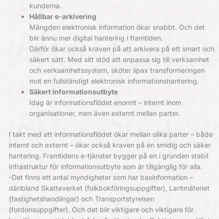
kunderna.
Hållbar e-arkivering
Mängden elektronisk information ökar snabbt. Och det
blir ännu mer digital hantering i framtiden.
Därför ökar också kraven på att arkivera på ett smart och
säkert sätt. Med sitt stöd att anpassa sig till verksamhet
och verksamhetssystem, sköter iipax transformeringen
mot en fullständigt elektronisk informationshantering.
Säkert informationsutbyte
Idag är informationsflödet enormt – internt inom
organisationer, men även externt mellan parter.
I takt med att informationsflödet ökar mellan olika parter – både
internt och externt – ökar också kraven på en smidig och säker
hantering. Framtidens e-tjänster bygger på en i grunden stabil
infrastruktur för informationsutbyte som är tillgänglig för alla.
-Det finns ett antal myndigheter som har basinformation –
däribland Skatteverket (folkbokföringsuppgifter), Lantmäteriet
(fastighetshandlingar) och Transportstyrelsen
(fordonsuppgifter). Och det blir viktigare och viktigare för