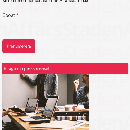
Bli först med det senaste från Affärsstaden.se
Epost
*
Prenumerera
Bifoga din pressrelease!