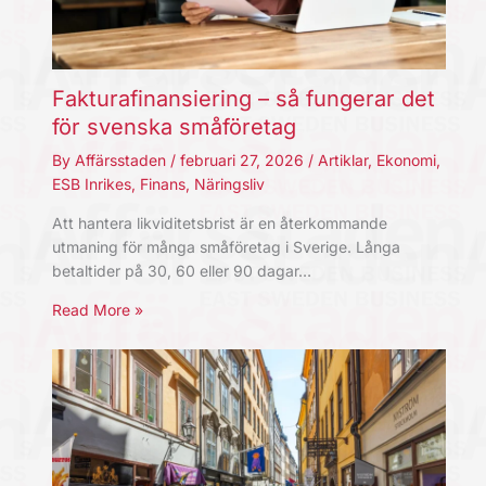
Fakturafinansiering – så fungerar det
för svenska småföretag
By
Affärsstaden
/
februari 27, 2026
/
Artiklar
,
Ekonomi
,
ESB Inrikes
,
Finans
,
Näringsliv
Att hantera likviditetsbrist är en återkommande
utmaning för många småföretag i Sverige. Långa
betaltider på 30, 60 eller 90 dagar…
Read More »