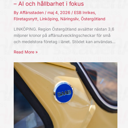
– AI och hållbarhet i fokus
By
Affärsstaden
/
maj 4, 2026
/
ESB Inrikes
,
Företagsnytt
,
Linköping
,
Näringsliv
,
Östergötland
LINKÖPING. Region Östergötland avsätter nästan 3,6
miljoner kronor på affärsutvecklingscheckar för små
och medelstora företag i länet. Stödet kan användas…
Read More »