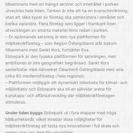
tillsammans med en mängd aktörer och innehållet i parken
utvecklas hela tiden. Tanken är inte att ha en branschinriktning,
utan att olika typer av företag ska samexistera i området och
berika varandra. Flera företag som ligger i framkant inom
utvecklingen av smarta material finns redan i parken.
– En spännande satsning är den nya plattformen för
miljöteknikföretag – som Region Östergötland står bakom
tillsammans med Sankt Kors, fortsätter Eva.
Ebbepark är den fysiska plattformen för satsningen, men
ambitionen är inte geografiskt begränsad. Sankt Kors
samarbetar med nätverket Cleantech Östergötland med sina
cirka 60 medlemsföretag i hela regionen.
– Plattformen möjliggör ett dynamiskt idéarbete för klimat- och
miljöinitiativ och Ebbepark ska bli en självklar arena för
kunskaps- och affärsutveckling där miljöteknikföretagen
stimuleras.
Under tiden byggs
Ebbepark ut i fyra etapper med höga
hållbarhetsmål, vilket innebär stora möjligheter för
miljöteknikföretag att testa nya innovationer i full skala och
sedan visa upp dem för omvärlden.