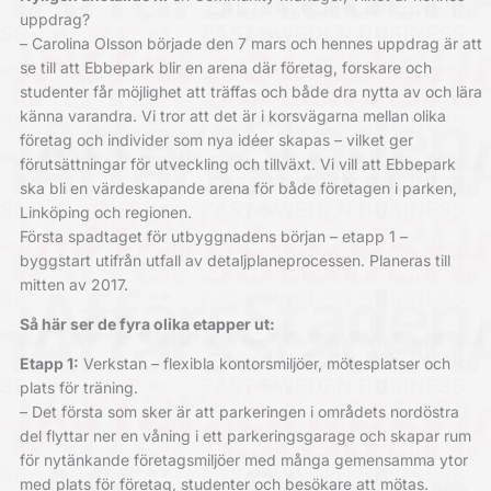
uppdrag?
– Carolina Olsson började den 7 mars och hennes uppdrag är att
se till att Ebbepark blir en arena där företag, forskare och
studenter får möjlighet att träffas och både dra nytta av och lära
känna varandra. Vi tror att det är i korsvägarna mellan olika
företag och individer som nya idéer skapas – vilket ger
förutsättningar för utveckling och tillväxt. Vi vill att Ebbepark
ska bli en värdeskapande arena för både företagen i parken,
Linköping och regionen.
Första spadtaget för utbyggnadens början – etapp 1 –
byggstart utifrån utfall av detaljplaneprocessen. Planeras till
mitten av 2017.
Så här ser de fyra olika etapper ut:
Etapp 1:
Verkstan – flexibla kontorsmiljöer, mötesplatser och
plats för träning.
– Det första som sker är att parkeringen i områdets nordöstra
del flyttar ner en våning i ett parkeringsgarage och skapar rum
för nytänkande företagsmiljöer med många gemensamma ytor
med plats för företag, studenter och besökare att mötas.