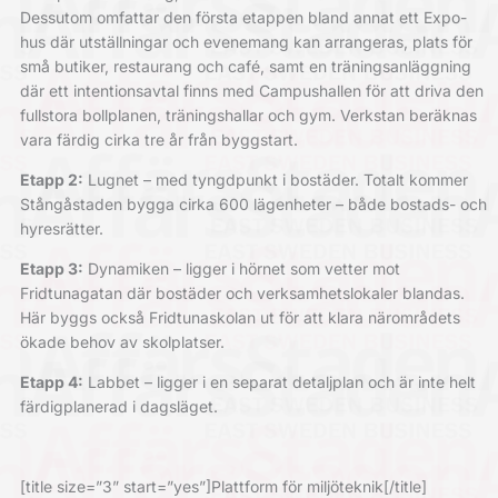
Dessutom omfattar den första etappen bland annat ett Expo-
hus där utställningar och evenemang kan arrangeras, plats för
små butiker, restaurang och café, samt en träningsanläggning
där ett intentionsavtal finns med Campushallen för att driva den
fullstora bollplanen, träningshallar och gym. Verkstan beräknas
vara färdig cirka tre år från byggstart.
Etapp 2:
Lugnet – med tyngdpunkt i bostäder. Totalt kommer
Stångåstaden bygga cirka 600 lägenheter – både bostads- och
hyresrätter.
Etapp 3:
Dynamiken – ligger i hörnet som vetter mot
Fridtunagatan där bostäder och verksamhetslokaler blandas.
Här byggs också Fridtunaskolan ut för att klara närområdets
ökade behov av skolplatser.
Etapp 4:
Labbet – ligger i en separat detaljplan och är inte helt
färdigplanerad i dagsläget.
[title size=”3” start=”yes”]
Plattform för miljöteknik
[/title]