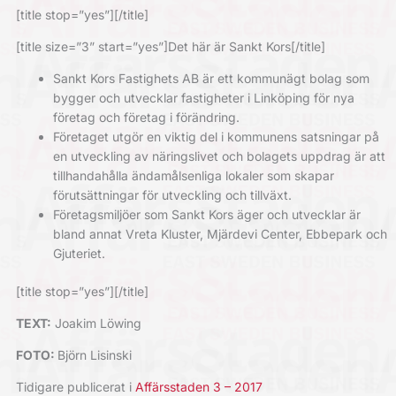
[title stop=”yes”][/title]
[title size=”3” start=”yes”]
Det här är Sankt Kors
[/title]
Sankt Kors Fastighets AB är ett kommunägt bolag som
bygger och utvecklar fastigheter i Linköping för nya
företag och företag i förändring.
Företaget utgör en viktig del i kommunens satsningar på
en utveckling av näringslivet och bolagets uppdrag är att
tillhandahålla ändamålsenliga lokaler som skapar
förutsättningar för utveckling och tillväxt.
Företagsmiljöer som Sankt Kors äger och utvecklar är
bland annat Vreta Kluster, Mjärdevi Center, Ebbepark och
Gjuteriet.
[title stop=”yes”][/title]
TEXT:
Joakim Löwing
FOTO:
Björn Lisinski
Tidigare publicerat i
Affärsstaden 3 – 2017