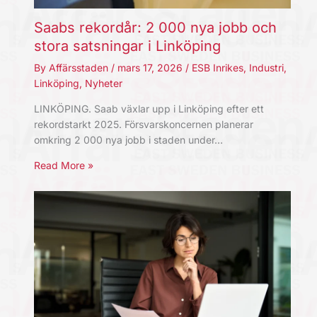
Saabs rekordår: 2 000 nya jobb och
stora satsningar i Linköping
By
Affärsstaden
/
mars 17, 2026
/
ESB Inrikes
,
Industri
,
Linköping
,
Nyheter
LINKÖPING. Saab växlar upp i Linköping efter ett
rekordstarkt 2025. Försvarskoncernen planerar
omkring 2 000 nya jobb i staden under…
Read More »