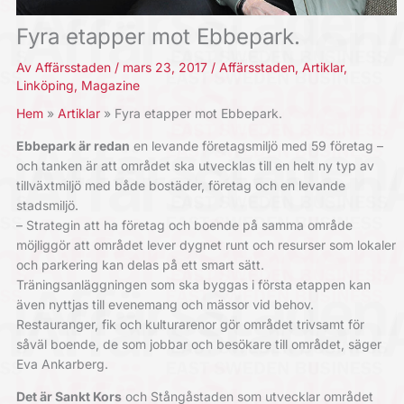
Fyra etapper mot Ebbepark.
Av
Affärsstaden
/
mars 23, 2017
/
Affärsstaden
,
Artiklar
,
Linköping
,
Magazine
Hem
Artiklar
Fyra etapper mot Ebbepark.
Ebbepark är redan
en levande företagsmiljö med 59 företag –
och tanken är att området ska utvecklas till en helt ny typ av
tillväxtmiljö med både bostäder, företag och en levande
stadsmiljö.
– Strategin att ha företag och boende på samma område
möjliggör att området lever dygnet runt och resurser som lokaler
och parkering kan delas på ett smart sätt.
Träningsanläggningen som ska byggas i första etappen kan
även nyttjas till evenemang och mässor vid behov.
Restauranger, fik och kulturarenor gör området trivsamt för
såväl boende, de som jobbar och besökare till området, säger
Eva Ankarberg.
Det är Sankt Kors
och Stångåstaden som utvecklar området