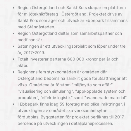
Region Östergötland och Sankt Kors skapar en plattform
för miljöteknikföretag i Östergötland. Projektet drivs av
Sankt Kors som äger och utvecklar Ebbepark tillsammans
med Stångåstaden.
Region Östergötland deltar som samarbetspartner och
medfinansiär.
Satsningen är ett utvecklingsprojekt som löper under tre
år, 2017-2019.
Totalt investerar parterna 600 000 kronor per år och
aktör.
Regionens fem styrkeområden är områden där
Östergötland bedöms ha särskilt goda förutsättningar att
växa. Områdena är förutom ”miljönytta som affär”
”visualisering och simulering”, ”uppkopplade system och
produkter”, ”effektiv logistik” samt ”avancerade material”.
I Ebbepark finns idag 59 företag med olika inriktningar, i
utvecklingen av området ska verksamhetsytan
fördubblas. Byggstarten för projektet beräknas till 2017,
beroende på utvecklingen i detaljplaneprocessen.