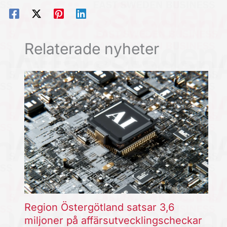
Relaterade nyheter
Region Östergötland satsar 3,6
miljoner på affärsutvecklingscheckar