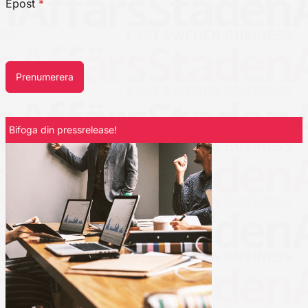
Epost
*
Prenumerera
Bifoga din pressrelease!