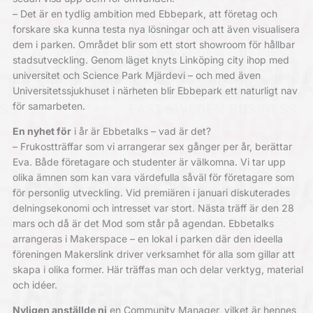
– Det är en tydlig ambition med Ebbepark, att företag och
forskare ska kunna testa nya lösningar och att även visualisera
dem i parken. Området blir som ett stort showroom för hållbar
stadsutveckling. Genom läget knyts Linköping city ihop med
universitet och Science Park Mjärdevi – och med även
Universitetssjukhuset i närheten blir Ebbepark ett naturligt nav
för samarbeten.
En nyhet för
i år är Ebbetalks – vad är det?
– Frukostträffar som vi arrangerar sex gånger per år, berättar
Eva. Både företagare och studenter är välkomna. Vi tar upp
olika ämnen som kan vara värdefulla såväl för företagare som
för personlig utveckling. Vid premiären i januari diskuterades
delningsekonomi och intresset var stort. Nästa träff är den 28
mars och då är det Mod som står på agendan. Ebbetalks
arrangeras i Makerspace – en lokal i parken där den ideella
föreningen Makerslink driver verksamhet för alla som gillar att
skapa i olika former. Här träffas man och delar verktyg, material
och idéer.
Nyligen anställde ni
en Community Manager, vilket är hennes