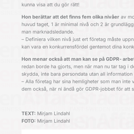
kunna visa att du gör rätt!
Hon berättar att det finns fem olika nivåer
av mog
huvud taget, 1 är minimal nivå och 2 är grundläg
man marknadsledande.
– Definiera vilken nivå just ert företag måste uppnå
kan vara en konkurrensfördel gentemot dina konku
Hon menar också att man kan se på GDPR- arbe
redan borde ha gjorts, men när man nu tar tag i de
skydda, inte bara persondata utan all informatio
– Alla företag har sina hemligheter som man inte 
dem också, när ni ändå gör GDPR-jobbet för att s
TEXT:
Mirjam Lindahl
FOTO:
Mirjam Lindahl