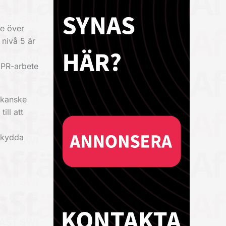
e över
 nivå 5 är
GDPR-arbete
 kanske
ill att
 skydda