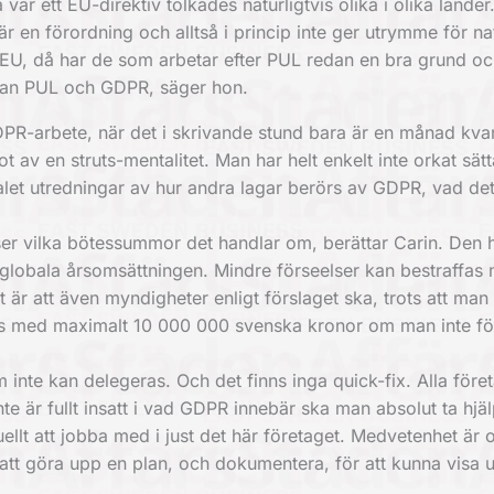
r ett EU-direktiv tolkades naturligtvis olika i olika länder
r en förordning och alltså i princip inte ger utrymme för na
 EU, då har de som arbetar efter PUL redan en bra grund o
llan PUL och GDPR, säger hon.
PR-arbete, när det i skrivande stund bara är en månad kvar 
t av en struts-mentalitet. Man har helt enkelt inte orkat sätta
talet utredningar av hur andra lagar berörs av GDPR, vad de
nser vilka bötessummor det handlar om, berättar Carin. Den 
lobala årsomsättningen. Mindre förseelser kan bestraffas
är att även myndigheter enligt förslaget ska, trots att man
llas med maximalt 10 000 000 svenska kronor om man inte föl
m inte kan delegeras. Och det finns inga quick-fix. Alla före
e är fullt insatt i vad GDPR innebär ska man absolut ta hjä
lt att jobba med i just det här företaget. Medvetenhet är o
r att göra upp en plan, och dokumentera, för att kunna visa 