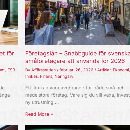
et för
Företagslån – Snabbguide för svensk
småföretagare att använda för 2026
omi
,
ESB
By
Affärsstaden
/
februari 26, 2026
/
Artiklar
,
Ekonomi
Inrikes
,
Finans
,
Näringsliv
nde
Ett lån kan vara avgörande för både små och
Långa
medelstora företag. Vare sig du vill växa, invest
ny utrustning,…
Read More »