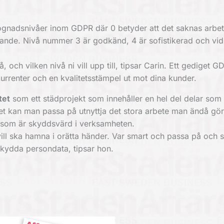
nadsnivåer inom GDPR där 0 betyder att det saknas arbet
gande. Nivå nummer 3 är godkänd, 4 är sofistikerad och vid
, och vilken nivå ni vill upp till, tipsar Carin. Ett gediget 
rrenter och en kvalitetsstämpel ut mot dina kunder.
tet
som ett städprojekt som innehåller en hel del delar som
t kan man passa på utnyttja det stora arbete man ändå gör t
n som är skyddsvärd i verksamheten.
vill ska hamna i orätta händer. Var smart och passa på och
kydda persondata, tipsar hon.