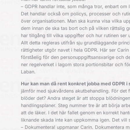
– GDPR handlar inte, som många tror, enbart om I
Det handlar också om policys, processer och ruti
över organisationen. Man ska kunna visa vilka up
dem innan de ska tas bort och på vilken rättslig
har tillgång till vilka uppgifter och hur rutinen ser
Allt detta regleras utifrån sju grundläggande pri
rättigheter utgör navet i hela GDPR. Här ser Carin
förståelig för den personuppgiftsansvarige och de
ner regelverket i lagom stora portionsbitar och fö
Laban.
Hur kan man då rent konkret jobba med GDPR i s
jämför med sjukvårdens akutbehandling. För det f
blöder det? Andra steget är att stoppa blödningen.
handlingsplaner. Steg nummer tre är att börja arbet
att de läker. I det här fallet genom en korrekt han
liknande skada inte kan uppkomma igen. Det vill s
– Dokumentera! uppmanar Carin. Dokumentera mera 