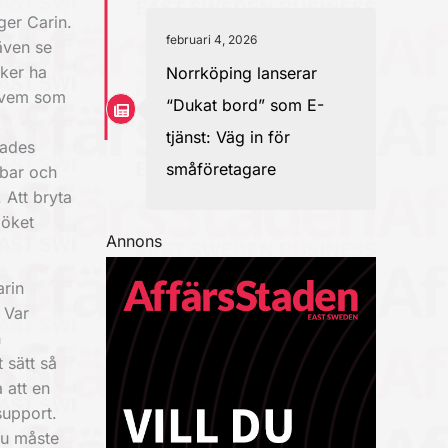
ger Carin.
februari 4, 2026
även se
nker ha
Norrköping lanserar
t vem som
“Dukat bord” som E-
tjänst: Väg in för
rades
småföretagare
pbar och
 Att bryta
pöket
Annons
arin
 Var
h
 sätt så
 att en
support.
Du måste