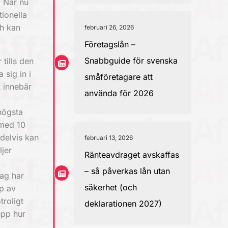
. När nu
tionella
ch kan
februari 26, 2026
Företagslån –
Snabbguide för svenska
tills den
 sig in i
småföretagare att
t innebär
använda för 2026
högsta
 med 10
 delvis kan
februari 13, 2026
jer
Ränteavdraget avskaffas
– så påverkas lån utan
tag har
säkerhet (och
lp av
troligt
deklarationen 2027)
upp hur