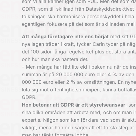
som vi alla känner igen som PUL. Men det som då va
GDPR, som till skillnad från Dataskyddsdirektivet ä
tolkningar, ska harmonisera personskyddet i hela
egentligen fokusera på det som är skillnaden me
Att många företagare inte ens börjat
med sitt GD
nya lagen träder i kraft, tycker Carin tyder på någo
det 100 sidor långa regelverket plus det stora an
och hur man ska hantera det.
– Men många har fått lite eld i baken nu när de i
summan är på 20 000 000 euro eller 4 % av den g
000 000 euro eller 2 % av omsättningen. En nyhet 
luta sig mot offentlighetsprincipen, kunna bötfä
GDPR.
Hon betonar att GDPR är ett styrelseansvar
, so
sina olika områden att arbeta med, och om man int
expertis. Någon som kan förklara vad som är aktuel
viktigt, menar hon och säger att ett första steg ä
man har tänkt fortsätta jobba.