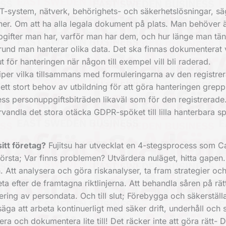
T-system, nätverk, behörighets- och säkerhetslösningar, sä
ner. Om att ha alla legala dokument på plats. Man behöver 
pgifter man har, varför man har dem, och hur länge man tä
 grund man hanterar olika data. Det ska finnas dokumentera
 ut för hanteringen när någon till exempel vill bli raderad.
nciper vilka tillsammans med formuleringarna av den registre
 ett stort behov av utbildning för att göra hanteringen grep
ss personuppgiftsbiträden likaväl som för den registrerade.
rvandla det stora otäcka GDPR-spöket till lilla hanterbara s
itt företag?
Fujitsu har utvecklat en 4-stegsprocess som C
örsta; Var finns problemen? Utvärdera nuläget, hitta gapen.
 Att analysera och göra riskanalyser, ta fram strategier oc
a efter de framtagna riktlinjerna. Att behandla såren på rätt
tering av persondata. Och till slut; Förebygga och säkerställa
äga att arbeta kontinuerligt med säker drift, underhåll och 
och dokumentera lite till! Det räcker inte att göra rätt- 