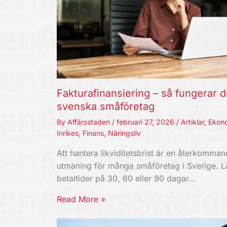
Fakturafinansiering – så fungerar d
svenska småföretag
By
Affärsstaden
/
februari 27, 2026
/
Artiklar
,
Ekon
Inrikes
,
Finans
,
Näringsliv
Att hantera likviditetsbrist är en återkomma
utmaning för många småföretag i Sverige. 
betaltider på 30, 60 eller 90 dagar…
Read More »