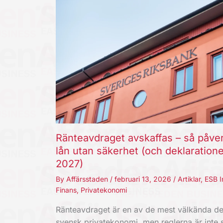
Ränteavdraget avskaffas – så påve
lån utan säkerhet (och deklaration
2027)
By
Affärsstaden
/
februari 13, 2026
/
Artiklar
,
ESB I
Finans
,
Privatekonomi
Ränteavdraget är en av de mest välkända de
svensk privatekonomi, men reglerna är inte s