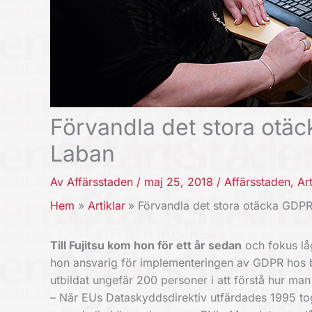
Förvandla det stora otäck
Laban
Av
Affärsstaden
/
maj 25, 2018
/
Affärsstaden
,
Art
Hem
Artiklar
Förvandla det stora otäcka GDPR-s
Till Fujitsu kom hon för ett år sedan
och fokus lå
hon ansvarig för implementeringen av GDPR hos bo
utbildat ungefär 200 personer i att förstå hur m
– När EUs Dataskyddsdirektiv utfärdades 1995 tog d