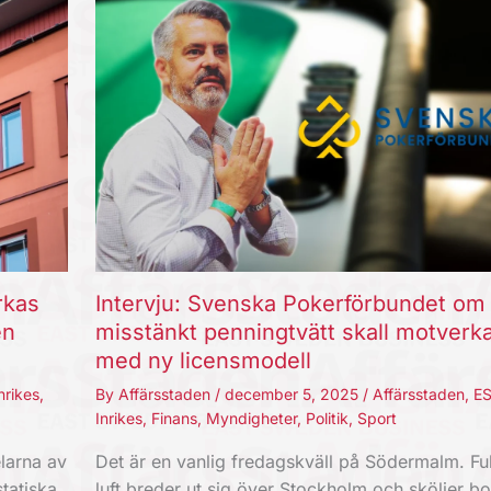
rkas
Intervju: Svenska Pokerförbundet om
en
misstänkt penningtvätt skall motverk
med ny licensmodell
nrikes
,
By
Affärsstaden
/
december 5, 2025
/
Affärsstaden
,
E
Inrikes
,
Finans
,
Myndigheter
,
Politik
,
Sport
larna av
Det är en vanlig fredagskväll på Södermalm. Fu
tatiska.
luft breder ut sig över Stockholm och sköljer bo