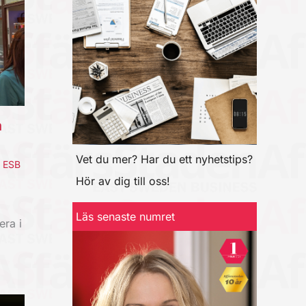
a
Vet du mer? Har du ett nyhetstips?
,
ESB
Hör av dig till oss!
Läs senaste numret
era i