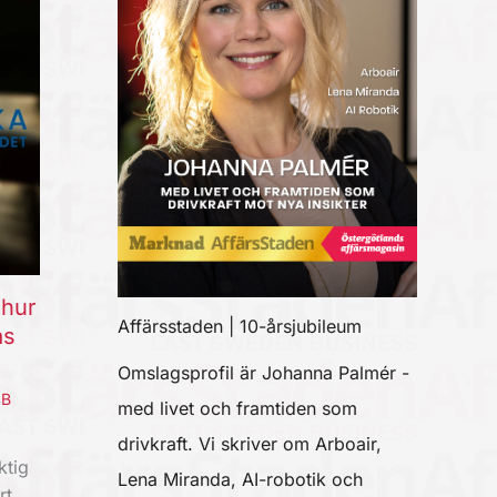
 hur
Affärsstaden | 10-årsjubileum
as
Omslagsprofil är Johanna Palmér -
SB
med livet och framtiden som
drivkraft. Vi skriver om Arboair,
ktig
Lena Miranda, AI-robotik och
rt